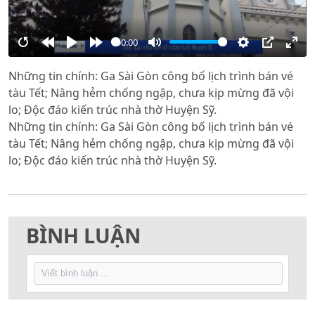
00:00
Restart
Rewind
Play
Forward
Mute
Settings
PIP
Ente
Những tin chính: Ga Sài Gòn công bố lịch trình bán vé
10s
10s
full
tàu Tết; Nâng hẻm chống ngập, chưa kịp mừng đã vội
lo; Độc đáo kiến trúc nhà thờ Huyện Sỹ.
Những tin chính: Ga Sài Gòn công bố lịch trình bán vé
tàu Tết; Nâng hẻm chống ngập, chưa kịp mừng đã vội
lo; Độc đáo kiến trúc nhà thờ Huyện Sỹ.
BÌNH LUẬN