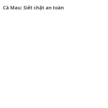
Cà Mau: Siết chặt an toàn
giao thông đường thủy
mùa mưa bão
BĐBP khen thưởng nhiều
tập thể lập thành tích triệt
phá đường dây ma túy, lừa
đảo trực tuyến xuyên quốc
gia.
Bản tin Ngành Tư pháp
(ngày 7/8/2026): Đề án
chiến lược pháp luật
hướng tới tầm nhìn đến
năm 2130