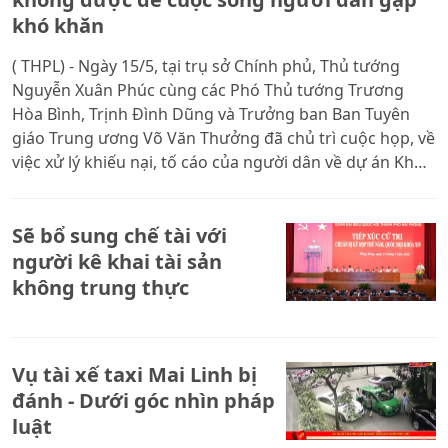
khó khăn
( THPL) - Ngày 15/5, tại trụ sở Chính phủ, Thủ tướng
Nguyễn Xuân Phúc cùng các Phó Thủ tướng Trương
Hòa Bình, Trịnh Đình Dũng và Trưởng ban Ban Tuyên
giáo Trung ương Võ Văn Thưởng đã chủ trì cuộc họp, về
việc xử lý khiếu nại, tố cáo của người dân về dự án Khu
đô thị mới Thủ thiêm. Kết luận cuộc họp, Thủ tướng
Nguyễn Xuân Phúc nêu rõ: Dự án này đã được Thủ
Sẽ bổ sung chế tài với
tướng Chính phủ phê duyệt bằng QĐ 367/TTg năm
1996. Dự án này đã điều chỉnh quy hoạch.
người kê khai tài sản
không trung thực
Vụ tài xế taxi Mai Linh bị
đánh - Dưới góc nhìn pháp
luật