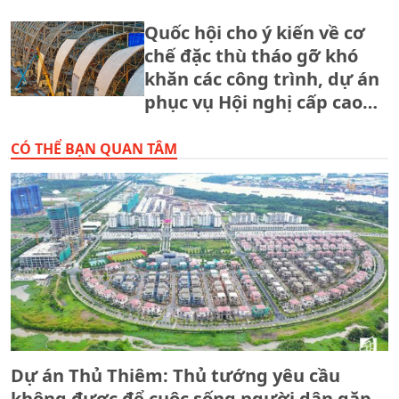
Quốc hội cho ý kiến về cơ
chế đặc thù tháo gỡ khó
khăn các công trình, dự án
phục vụ Hội nghị cấp cao
APEC 2027
CÓ THỂ BẠN QUAN TÂM
Dự án Thủ Thiêm: Thủ tướng yêu cầu
không được để cuộc sống người dân gặp