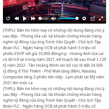
00:00
Restart
Rewind
Play
Forward
Mute
Settings
PIP
Ente
(THPL)- Bản tin hôm nay có những nội dung đáng chú ý
10s
10s
full
sau đây: - Phong tỏa các tài khoản chứng khoán hàng
nghìn tỷ đồng của ông Trịnh Văn Quyết - Chủ tịch Tập
đoàn FLC - Ngân hàng OCB sẽ phát hành 5 triệu cổ
phiếu ESOP với giá 10,000 đồng/cp - Hoàng Anh Gia Lai
có lãi trở lại trong năm 2021, kế hoạch lãi sau thuế 1,120
tỷ năm 2022 - Tân Hoàng Minh xin bỏ cọc lô đất 24.500
tỷ đồng ở Thủ Thiêm - Phố Wall tăng điểm, Nasdaq
Composite tăng 3 phiên liên tiếp - Lạm phát tại Mỹ năm
2021 lên mức ca
(THPL)- Bản tin hôm nay có những nội dung đáng chú ý
sau đây: - Phong tỏa các tài khoản chứng khoán hàng
nghìn tỷ đồng của ông Trịnh Văn Quyết - Chủ tịch Tập
đoàn FLC - Ngân hàng OCB sẽ phát hành 5 triệu cổ