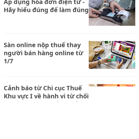
Áp dụng hóa đơn điện tử -
Hãy hiểu đúng để làm đúng
Sàn online nộp thuế thay
người bán hàng online từ
1/7
Cảnh báo từ Chi cục Thuế
Khu vực I về hành vi từ chối
thanh toán chuyển khoản
để né thuế
Tăng cường quản lý thuế