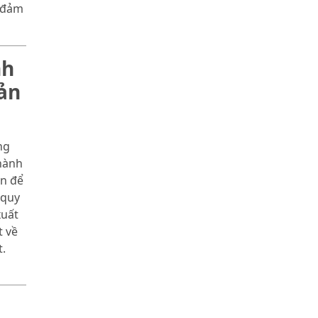
o đảm
nh
ản
ng
hành
àn để
 quy
xuất
t về
.