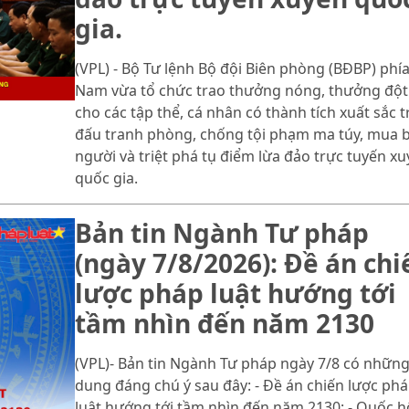
gia.
(VPL) - Bộ Tư lệnh Bộ đội Biên phòng (BĐBP) phí
Nam vừa tổ chức trao thưởng nóng, thưởng đột
cho các tập thể, cá nhân có thành tích xuất sắc 
đấu tranh phòng, chống tội phạm ma túy, mua 
người và triệt phá tụ điểm lừa đảo trực tuyến x
quốc gia.
Bản tin Ngành Tư pháp
(ngày 7/8/2026): Đề án chi
lược pháp luật hướng tới
tầm nhìn đến năm 2130
(VPL)- Bản tin Ngành Tư pháp ngày 7/8 có những
dung đáng chú ý sau đây: - Đề án chiến lược ph
luật hướng tới tầm nhìn đến năm 2130; - Quốc h