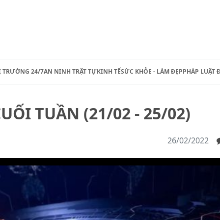
Ị TRƯỜNG 24/7
AN NINH TRẬT TỰ
KINH TẾ
SỨC KHỎE - LÀM ĐẸP
PHÁP LUẬT 
UỐI TUẦN (21/02 - 25/02)
26/02/2022