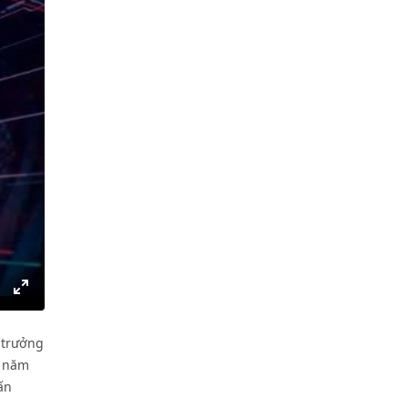
gs
IP
Enter
fullscreen
 trưởng
o năm
ấn