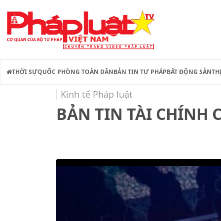
THỜI SỰ
QUỐC PHÒNG TOÀN DÂN
BẢN TIN TƯ PHÁP
BẤT ĐỘNG SẢN
TH
Kinh tế Pháp luật
BẢN TIN TÀI CHÍNH C