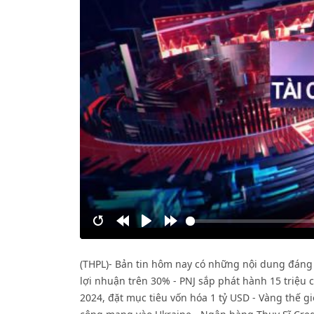
Restart
Rewind
Play
Forward
10s
10s
(THPL)- Bản tin hôm nay có những nội dung đáng 
lợi nhuận trên 30% - PNJ sắp phát hành 15 triệu 
2024, đặt mục tiêu vốn hóa 1 tỷ USD - Vàng thế g