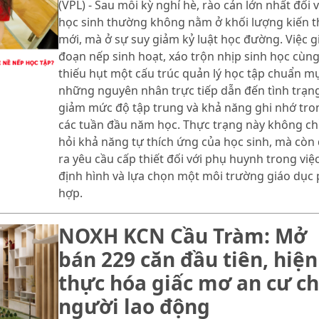
(VPL) - Sau mỗi kỳ nghỉ hè, rào cản lớn nhất đối v
học sinh thường không nằm ở khối lượng kiến 
mới, mà ở sự suy giảm kỷ luật học đường. Việc g
đoạn nếp sinh hoạt, xáo trộn nhịp sinh học cùn
thiếu hụt một cấu trúc quản lý học tập chuẩn mự
những nguyên nhân trực tiếp dẫn đến tình trạn
giảm mức độ tập trung và khả năng ghi nhớ tro
các tuần đầu năm học. Thực trạng này không chỉ
hỏi khả năng tự thích ứng của học sinh, mà còn 
ra yêu cầu cấp thiết đối với phụ huynh trong việ
định hình và lựa chọn một môi trường giáo dục
hợp.
NOXH KCN Cầu Tràm: Mở
bán 229 căn đầu tiên, hiện
thực hóa giấc mơ an cư c
người lao động