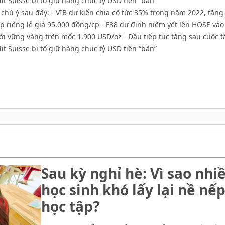
 Suisse bị tố giữ hàng chục tỷ USD tiền “bẩn”
chú ý sau đây: - VIB dự kiến chia cổ tức 35% trong năm 2022, tăng
cp riêng lẻ giá 95.000 đồng/cp - F88 dự định niêm yết lên HOSE và
iới vững vàng trên mốc 1.900 USD/oz - Dầu tiếp tục tăng sau cuộc t
 Suisse bị tố giữ hàng chục tỷ USD tiền “bẩn”
Sau kỳ nghỉ hè: Vì sao nhi
học sinh khó lấy lại nề nế
học tập?