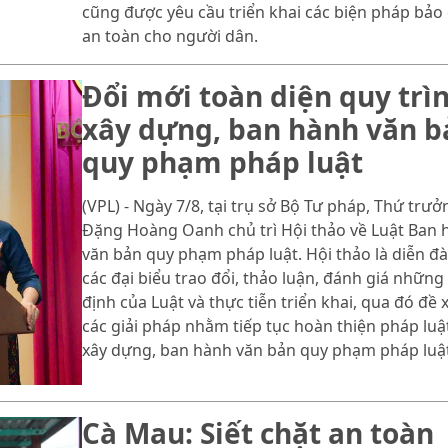
cũng được yêu cầu triển khai các biện pháp bả
an toàn cho người dân.
Đổi mới toàn diện quy trì
xây dựng, ban hành văn b
quy phạm pháp luật
(VPL) - Ngày 7/8, tại trụ sở Bộ Tư pháp, Thứ trưở
Đặng Hoàng Oanh chủ trì Hội thảo về Luật Ban 
văn bản quy phạm pháp luật. Hội thảo là diễn đ
các đại biểu trao đổi, thảo luận, đánh giá những
định của Luật và thực tiễn triển khai, qua đó đề 
các giải pháp nhằm tiếp tục hoàn thiện pháp luậ
xây dựng, ban hành văn bản quy phạm pháp luật
Cà Mau: Siết chặt an toàn