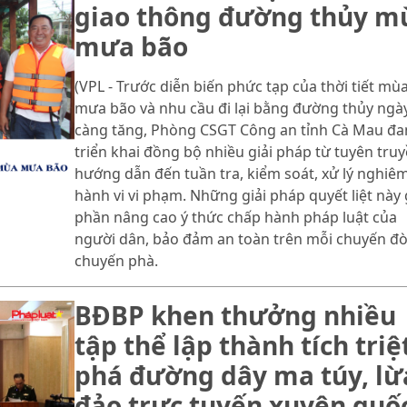
giao thông đường thủy m
mưa bão
(VPL - Trước diễn biến phức tạp của thời tiết mù
mưa bão và nhu cầu đi lại bằng đường thủy ngà
càng tăng, Phòng CSGT Công an tỉnh Cà Mau đa
triển khai đồng bộ nhiều giải pháp từ tuyên truy
hướng dẫn đến tuần tra, kiểm soát, xử lý nghiê
hành vi vi phạm. Những giải pháp quyết liệt này
phần nâng cao ý thức chấp hành pháp luật của
người dân, bảo đảm an toàn trên mỗi chuyến đò
chuyến phà.
BĐBP khen thưởng nhiều
tập thể lập thành tích triệ
phá đường dây ma túy, lừ
đảo trực tuyến xuyên quố