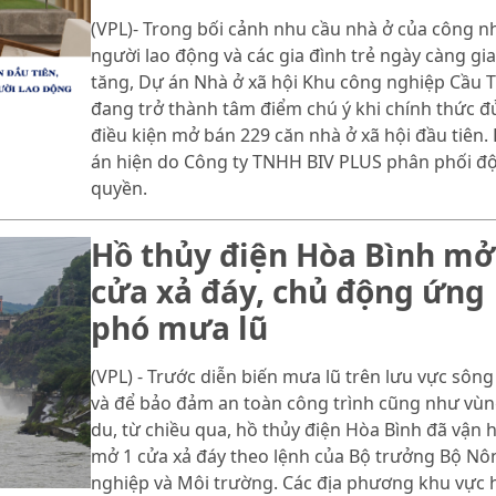
(VPL)- Trong bối cảnh nhu cầu nhà ở của công n
người lao động và các gia đình trẻ ngày càng gia
tăng, Dự án Nhà ở xã hội Khu công nghiệp Cầu 
đang trở thành tâm điểm chú ý khi chính thức đ
điều kiện mở bán 229 căn nhà ở xã hội đầu tiên.
án hiện do Công ty TNHH BIV PLUS phân phối đ
quyền.
Hồ thủy điện Hòa Bình mở
cửa xả đáy, chủ động ứng
phó mưa lũ
(VPL) - Trước diễn biến mưa lũ trên lưu vực sông
và để bảo đảm an toàn công trình cũng như vùn
du, từ chiều qua, hồ thủy điện Hòa Bình đã vận 
mở 1 cửa xả đáy theo lệnh của Bộ trưởng Bộ Nô
nghiệp và Môi trường. Các địa phương khu vực 