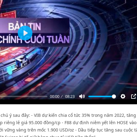
Play
00:00
08:23
Mute
Settin
P
chú ý sau đây: - VIB dự kiến chia cổ tức 35% trong năm 2022, tăng
cp riêng lẻ giá 95.000 đồng/cp - F88 dự định niêm yết lên HOSE và
iới vững vàng trên mốc 1.900 USD/oz - Dầu tiếp tục tăng sau cuộc t