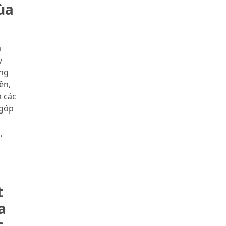
ùa
a
y
ng
ền,
m các
 góp
,
t
a
c