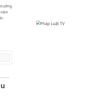
 trưởng
o năm
ấn
ều
p