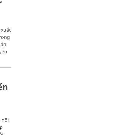
a
 xuất
trong
bán
uyên
ến
 nội
áp
ội