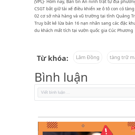
(VPL)- Hôm nay, Bản tin An ninh trật tự địa phư
CSGT bắt giữ tài xế điều khiển xe ô tô con có tàng
02 cơ sở nhà hàng và vũ trường tại tỉnh Quảng T
Truy bắt kẻ lừa bán 16 nạn nhân sang các đặc kh
du khách mất tích tại vườn quốc gia Cúc Phương
Từ khóa:
Lâm Đồng
tàng trữ m
Bình luận