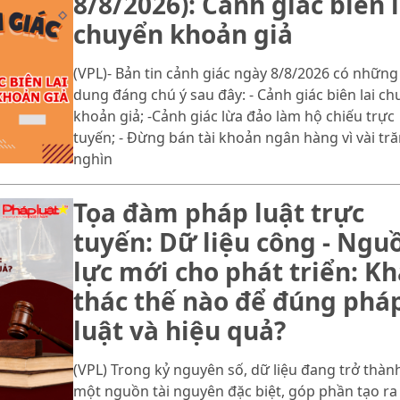
8/8/2026): Cảnh giác biên l
chuyển khoản giả
(VPL)- Bản tin cảnh giác ngày 8/8/2026 có những
dung đáng chú ý sau đây: - Cảnh giác biên lai ch
khoản giả; -Cảnh giác lừa đảo làm hộ chiếu trực
tuyến; - Đừng bán tài khoản ngân hàng vì vài tr
nghìn
Tọa đàm pháp luật trực
tuyến: Dữ liệu công - Ngu
lực mới cho phát triển: Kh
thác thế nào để đúng phá
luật và hiệu quả?
(VPL) Trong kỷ nguyên số, dữ liệu đang trở thàn
một nguồn tài nguyên đặc biệt, góp phần tạo ra