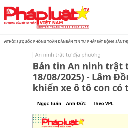
THỜI SỰ
QUỐC PHÒNG TOÀN DÂN
BẢN TIN TƯ PHÁP
BẤT ĐỘNG SẢN
TH
An ninh trật tự địa phương
Bản tin An ninh trật
18/08/2025) - Lâm Đồn
khiển xe ô tô con có
Ngọc Tuấn – Anh Đức - Theo VPL