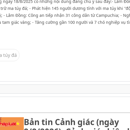
ơng ngày 18/8/2025 có những nội dung đáng chú ý sau đây:- Lâm Đồ
 trữ ma túy đá; - Phát hiện 145 người dương tính với ma túy khi "độ
rị; - Lâm Đồng: Công an tiếp nhận 31 công dân từ Campuchia; - Ng
u tam giác vàng; - Tăng cường gần 100 người và 7 chó nghiệp vụ t
a túy đá
Bản tin Cảnh giác (ngày