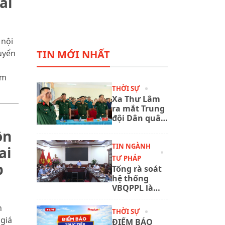
ai
 nội
TIN MỚI NHẤT
uyển
ăm
THỜI SỰ
Xa Thư Lâm
ra mắt Trung
đội Dân quân
thường trực,
ồn
đáp ứng yêu
cầu nhiệm vụ
TIN NGÀNH
ai
quốc phòng
TƯ PHÁP
p
trong tình
Tổng rà soát
hình mới
hệ thống
VBQPPL là
nhiệm vụ
trọng tâm,
h
THỜI SỰ
quan trọng
 giá
ĐIỂM BÁO