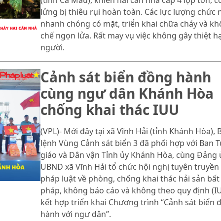
(tỉnh Cà Mau), khiến hai căn nhà cấp 4 lợp tôn, c
lửng bị thiêu rụi hoàn toàn. Các lực lượng chức
nhanh chóng có mặt, triển khai chữa cháy và k
chế ngọn lửa. Rất may vụ việc không gây thiệt hạ
người.
Cảnh sát biển đồng hành
cùng ngư dân Khánh Hòa
chống khai thác IUU
(VPL)- Mới đây tại xã Vĩnh Hải (tỉnh Khánh Hòa), 
lệnh Vùng Cảnh sát biển 3 đã phối hợp với Ban 
giáo và Dân vận Tỉnh ủy Khánh Hòa, cùng Đảng 
UBND xã Vĩnh Hải tổ chức hội nghị tuyên truyền
pháp luật về phòng, chống khai thác hải sản bất
pháp, không báo cáo và không theo quy định (IU
kết hợp triển khai Chương trình “Cảnh sát biển 
hành với ngư dân”.