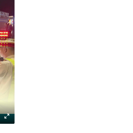
gs
IP
Enter
fullscreen