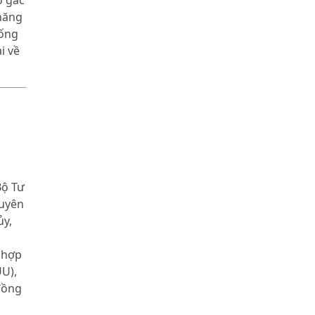
ó gác
 năng
hống
i về
Bộ Tư
Tuyên
ủy,
 hợp
U),
đồng