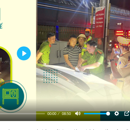
Play
00:00
08:50
Mute
Settin
P