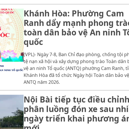
Khánh Hòa: Phường Cam
Ranh dẩy mạnh phong trà
toàn dân bảo vệ An ninh T
quốc
(VPL)- Ngày 7-8, Ban Chỉ đạo phòng, chống tội p
tệ nạn xã hội và xây dựng phong trào Toàn dân 
vệ an ninh Tổ quốc (ANTQ) phường Cam Ranh, t
Khánh Hòa đã tổ chức Ngày hội Toàn dân bảo v
ANTQ năm 2026.
Nội Bài tiếp tục điều chỉn
phân luồng đón xe sau nh
ngày triển khai phương á
mới