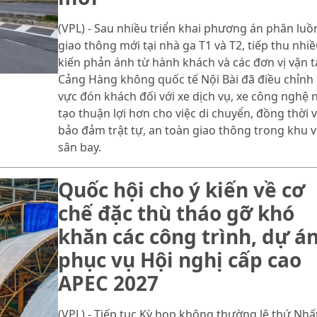
(VPL) - Sau nhiều triển khai phương án phân luồ
giao thông mới tại nhà ga T1 và T2, tiếp thu nhiề
kiến phản ánh từ hành khách và các đơn vị vận tả
Cảng Hàng không quốc tế Nội Bài đã điều chỉnh
vực đón khách đối với xe dịch vụ, xe công nghệ
tạo thuận lợi hơn cho việc di chuyển, đồng thời 
bảo đảm trật tự, an toàn giao thông trong khu 
sân bay.
Quốc hội cho ý kiến về cơ
chế đặc thù tháo gỡ khó
khăn các công trình, dự á
phục vụ Hội nghị cấp cao
APEC 2027
(VPL) - Tiếp tục Kỳ họp không thường lệ thứ Nhất