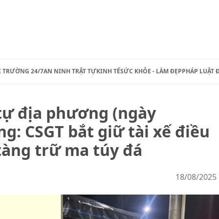
Ị TRƯỜNG 24/7
AN NINH TRẬT TỰ
KINH TẾ
SỨC KHỎE - LÀM ĐẸP
PHÁP LUẬT 
 tự địa phương (ngày
g: CSGT bắt giữ tài xế điều
 tàng trữ ma túy đá
18/08/2025