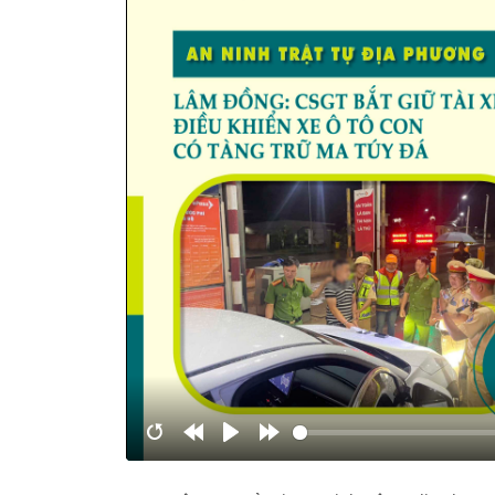
Restart
Rewind
Play
Forward
10s
10s