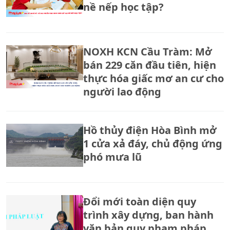
nề nếp học tập?
NOXH KCN Cầu Tràm: Mở
bán 229 căn đầu tiên, hiện
thực hóa giấc mơ an cư cho
người lao động
Hồ thủy điện Hòa Bình mở
1 cửa xả đáy, chủ động ứng
phó mưa lũ
Đổi mới toàn diện quy
trình xây dựng, ban hành
văn bản quy phạm pháp