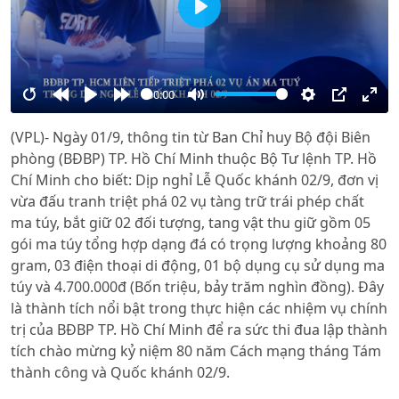
Play
00:00
Restart
Rewind
Play
Forward
Mute
Settings
PIP
Ente
(VPL)- Ngày 01/9, thông tin từ Ban Chỉ huy Bộ đội Biên
10s
10s
full
phòng (BĐBP) TP. Hồ Chí Minh thuộc Bộ Tư lệnh TP. Hồ
Chí Minh cho biết: Dịp nghỉ Lễ Quốc khánh 02/9, đơn vị
vừa đấu tranh triệt phá 02 vụ tàng trữ trái phép chất
ma túy, bắt giữ 02 đối tượng, tang vật thu giữ gồm 05
gói ma túy tổng hợp dạng đá có trọng lượng khoảng 80
gram, 03 điện thoại di động, 01 bộ dụng cụ sử dụng ma
túy và 4.700.000đ (Bốn triệu, bảy trăm nghìn đồng). Đây
là thành tích nổi bật trong thực hiện các nhiệm vụ chính
trị của BĐBP TP. Hồ Chí Minh để ra sức thi đua lập thành
tích chào mừng kỷ niệm 80 năm Cách mạng tháng Tám
thành công và Quốc khánh 02/9.