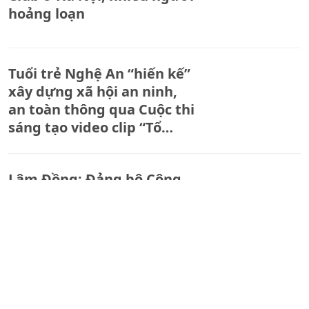
hoảng loạn
Tuổi trẻ Nghệ An “hiến kế”
xây dựng xã hội an ninh,
an toàn thông qua Cuộc thi
sáng tạo video clip “Tổ
quốc bình yên”
Lâm Đồng: Đảng bộ Công
an tỉnh khai mạc Hội thi
Báo cáo viên giỏi năm 2026
Bản tin An ninh trật tự địa
phương (ngày 08/05/2026):