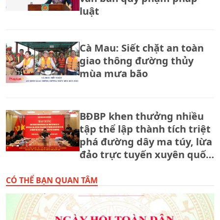
luật
Cà Mau: Siết chặt an toàn
giao thông đường thủy
mùa mưa bão
BĐBP khen thưởng nhiều
tập thể lập thành tích triệt
phá đường dây ma túy, lừa
đảo trực tuyến xuyên quốc
gia.
CÓ THỂ BẠN QUAN TÂM