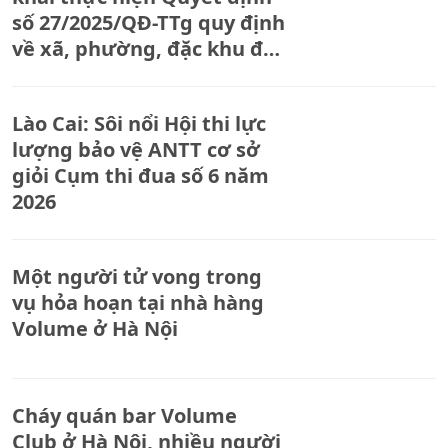
số 27/2025/QĐ-TTg quy định
về xã, phường, đặc khu đạt
chuẩn tiếp cận pháp luật
và Thông tư số 15/2025/TT-
Lào Cai: Sôi nổi Hội thi lực
BTP của Bộ trưởng Bộ Tư
lượng bảo vệ ANTT cơ sở
pháp
giỏi Cụm thi đua số 6 năm
2026
Một người tử vong trong
vụ hỏa hoạn tại nhà hàng
Volume ở Hà Nội
Cháy quán bar Volume
Club ở Hà Nội, nhiều người