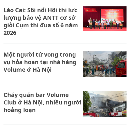
và Thông tư số 15/2025/TT-
Lào Cai: Sôi nổi Hội thi lực
BTP của Bộ trưởng Bộ Tư
lượng bảo vệ ANTT cơ sở
pháp
giỏi Cụm thi đua số 6 năm
2026
Một người tử vong trong
vụ hỏa hoạn tại nhà hàng
Volume ở Hà Nội
Cháy quán bar Volume
Club ở Hà Nội, nhiều người
hoảng loạn