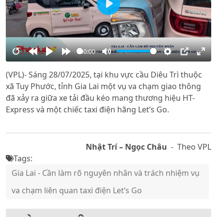
Play
00:00
Restart
Rewind
Play
Forward
Mute
Settings
PIP
Ente
(VPL)- Sáng 28/07/2025, tại khu vực cầu Diêu Trì thuộc
10s
10s
full
xã Tuy Phước, tỉnh Gia Lai một vụ va chạm giao thông
đã xảy ra giữa xe tải đầu kéo mang thương hiệu HT-
Express và một chiếc taxi điện hãng Let’s Go.
Nhật Trí – Ngọc Châu
- Theo VPL
Tags:
Gia Lai - Cần làm rõ nguyên nhân và trách nhiệm vụ
va chạm liên quan taxi điện Let’s Go