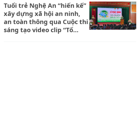
Tuổi trẻ Nghệ An “hiến kế”
xây dựng xã hội an ninh,
an toàn thông qua Cuộc thi
sáng tạo video clip “Tổ
quốc bình yên”
Lâm Đồng: Đảng bộ Công
an tỉnh khai mạc Hội thi
Báo cáo viên giỏi năm 2026
Bản tin An ninh trật tự địa
phương (ngày 08/05/2026):
Triệt phá đường dây lừa
đảo qua mạng, chiếm đoạt
hơn 3.000 tỷ đồng/năm