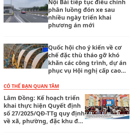
Nội Bài tiếp tục điều chỉnh
phân luồng đón xe sau
nhiều ngày triển khai
phương án mới
Quốc hội cho ý kiến về cơ
chế đặc thù tháo gỡ khó
khăn các công trình, dự án
phục vụ Hội nghị cấp cao
APEC 2027
CÓ THỂ BẠN QUAN TÂM
Lâm Đồng: Kế hoạch triển
khai thực hiện Quyết định
số 27/2025/QĐ-TTg quy định
về xã, phường, đặc khu đạt
chuẩn tiếp cận pháp luật