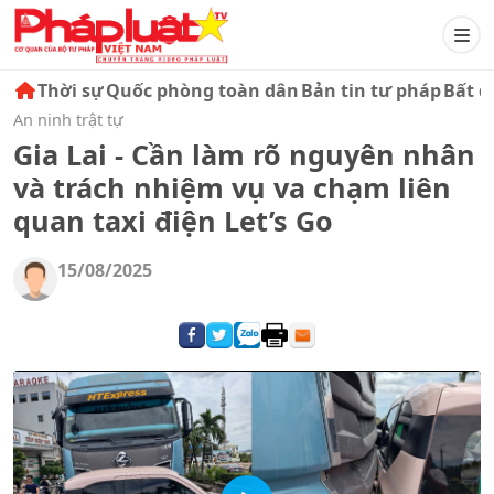
Thời sự
Quốc phòng toàn dân
Bản tin tư pháp
Bất đ
An ninh trật tự
Gia Lai - Cần làm rõ nguyên nhân
và trách nhiệm vụ va chạm liên
quan taxi điện Let’s Go
15/08/2025