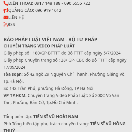
ĐIỆN THOẠI: 0917 148 188 - 090 5555 722
QUẢNG CÁO: 096 919 1612
LIÊN HỆ
RSS
BÁO PHÁP LUẬT VIỆT NAM - BỘ TƯ PHÁP
CHUYÊN TRANG VIDEO PHÁP LUẬT
Giấy phép số : 180/GP-BTTTT do Bộ TTTT cấp ngày 5/7/2024
Giấy phép Chuyên trang số : 28/ GP- CBC do Bộ TTTT cấp ngày
17/09/2024
Tòa soạn:
Số 42 ngõ 29 Nguyễn Chí Thanh, Phường Giảng Võ,
Tp.Hà Nội.
Số 142 Trần Phú, phường Hà Đông, TP Hà Nội
VP TP.HCM:
Chuyên trang Video Pháp luật: Số 200C Võ Văn
Tần, Phường Bàn Cờ, Tp.Hồ Chí Minh.
Tổng biên tập:
TIẾN SĨ VŨ HOÀI NAM
Phó Tổng biên tập phụ trách chuyên trang:
TIẾN SĨ VŨ HỒNG
THUÝ