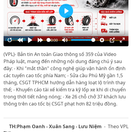
Play
00:00
Restart
Rewind
Play
Forward
Mute
Settings
PIP
Ente
(VPL)- Bản tin An toàn Giao thông số 359 của Video
10s
10s
full
Pháp luật, mang đến những nội dung đáng chú ý sau
đây: - Khi "mắt thần" công nghệ giúp vận hành ổn định
các tuyến cao tốc phía Nam; - Sửa cầu Phú Mỹ gần 1,5
tháng, CSGT TPHCM hướng dẫn hàng loạt lộ trình thay
thế; - Khuyến cáo tài xế kiểm tra kỹ lốp xe khi di chuyển
trong thời tiết nắng nóng; - Xe 26 chỗ chở 37 khách lưu
thông trên cao tốc bị CSGT phạt hơn 82 triệu đồng.
TH:Phạm Oanh - Xuân Sang - Lưu Niệm
- Theo VPL