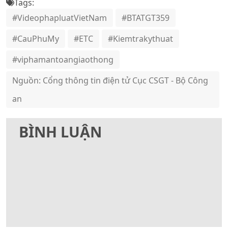
Tags:
#VideophapluatVietNam
#BTATGT359
#CauPhuMy
#ETC
#Kiemtrakythuat
#viphamantoangiaothong
Nguồn: Cổng thông tin điện tử Cục CSGT - Bộ Công
an
BÌNH LUẬN