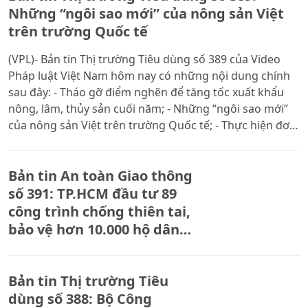
Những “ngôi sao mới” của nông sản Việt
trên trường Quốc tế
(VPL)- Bản tin Thị trường Tiêu dùng số 389 của Video
Pháp luật Việt Nam hôm nay có những nội dung chính
sau đây: - Tháo gỡ điểm nghẽn để tăng tốc xuất khẩu
nông, lâm, thủy sản cuối năm; - Những “ngôi sao mới”
của nông sản Việt trên trường Quốc tế; - Thực hiện đơn
giản hoá thủ tục cấp mã số vùng trồng; - Tìm lời giải
đưa Sâm Ngọc Linh thành thương hiệu toàn cầu.
Bản tin An toàn Giao thông
số 391: TP.HCM đầu tư 89
công trình chống thiên tai,
bảo vệ hơn 10.000 hộ dân
trước thềm mưa bão
Bản tin Thị trường Tiêu
dùng số 388: Bộ Công