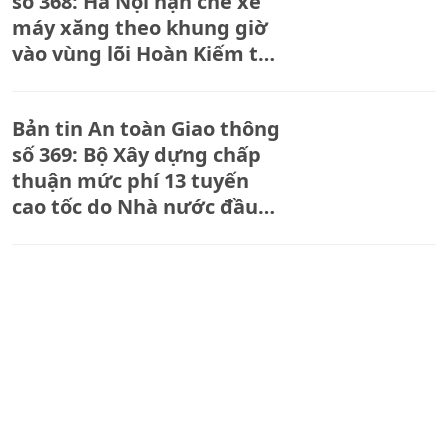
số 368: Hà Nội hạn chế xe
máy xăng theo khung giờ
vào vùng lõi Hoàn Kiếm từ
ngày 1/7
Bản tin An toàn Giao thông
số 369: Bộ Xây dựng chấp
thuận mức phí 13 tuyến
cao tốc do Nhà nước đầu
tư
Dựng rạp lấn chiếm lòng
đường: Không thể mãi là
"chuyện thường ngày"
Bản tin An toàn Giao thông
số 367: Chủ động các