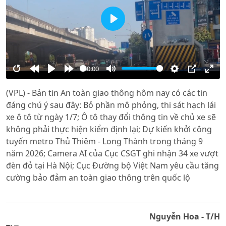
Play
00:00
Restart
Rewind
Play
Forward
Mute
Settings
PIP
Ente
(VPL) - Bản tin An toàn giao thông hôm nay có các tin
10s
10s
full
đáng chú ý sau đây: Bỏ phần mô phỏng, thi sát hạch lái
xe ô tô từ ngày 1/7; Ô tô thay đổi thông tin về chủ xe sẽ
không phải thực hiện kiểm định lại; Dự kiến khởi công
tuyến metro Thủ Thiêm - Long Thành trong tháng 9
năm 2026; Camera AI của Cục CSGT ghi nhận 34 xe vượt
đèn đỏ tại Hà Nội; Cục Đường bộ Việt Nam yêu cầu tăng
cường bảo đảm an toàn giao thông trên quốc lộ
Nguyễn Hoa - T/H