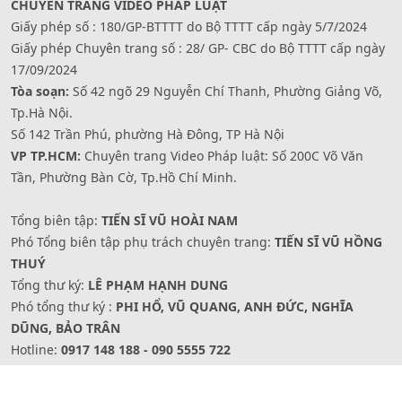
CHUYÊN TRANG VIDEO PHÁP LUẬT
Giấy phép số : 180/GP-BTTTT do Bộ TTTT cấp ngày 5/7/2024
Giấy phép Chuyên trang số : 28/ GP- CBC do Bộ TTTT cấp ngày
17/09/2024
Tòa soạn:
Số 42 ngõ 29 Nguyễn Chí Thanh, Phường Giảng Võ,
Tp.Hà Nội.
Số 142 Trần Phú, phường Hà Đông, TP Hà Nội
VP TP.HCM:
Chuyên trang Video Pháp luật: Số 200C Võ Văn
Tần, Phường Bàn Cờ, Tp.Hồ Chí Minh.
Tổng biên tập:
TIẾN SĨ VŨ HOÀI NAM
Phó Tổng biên tập phụ trách chuyên trang:
TIẾN SĨ VŨ HỒNG
THUÝ
Tổng thư ký:
LÊ PHẠM HẠNH DUNG
Phó tổng thư ký :
PHI HỔ, VŨ QUANG, ANH ĐỨC, NGHĨA
DŨNG, BẢO TRÂN
Hotline:
0917 148 188 - 090 5555 722
Website: www.videophapluat.baophapluat.vn -
Fanpage/zalo/youtube: Truyền hình Pháp luật