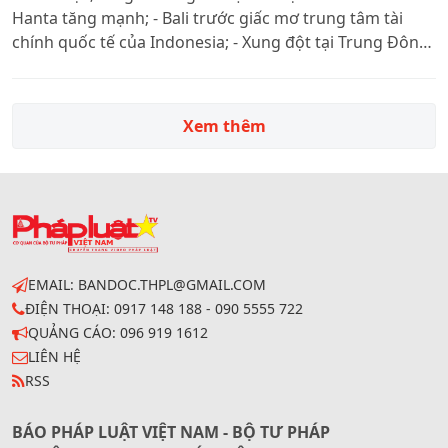
Hanta tăng mạnh; - Bali trước giấc mơ trung tâm tài
chính quốc tế của Indonesia; - Xung đột tại Trung Đông:
Liban, Israel tiếp tục hòa đàm tại Mỹ; - Du lịch Nam Cực
bùng nổ kéo theo những rủi ro chết người.
Xem thêm
EMAIL: BANDOC.THPL@GMAIL.COM
ĐIỆN THOẠI: 0917 148 188 - 090 5555 722
QUẢNG CÁO: 096 919 1612
LIÊN HỆ
RSS
BÁO PHÁP LUẬT VIỆT NAM - BỘ TƯ PHÁP