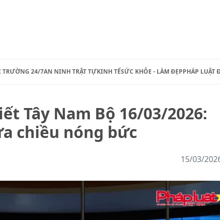
Ị TRƯỜNG 24/7
AN NINH TRẬT TỰ
KINH TẾ
SỨC KHỎE - LÀM ĐẸP
PHÁP LUẬT 
tiết Tây Nam Bộ 16/03/2026:
ưa chiều nóng bức
15/03/202