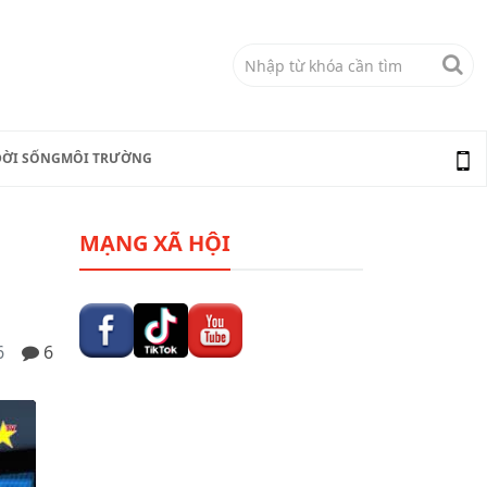
ĐỜI SỐNG
MÔI TRƯỜNG
MẠNG XÃ HỘI
6
6