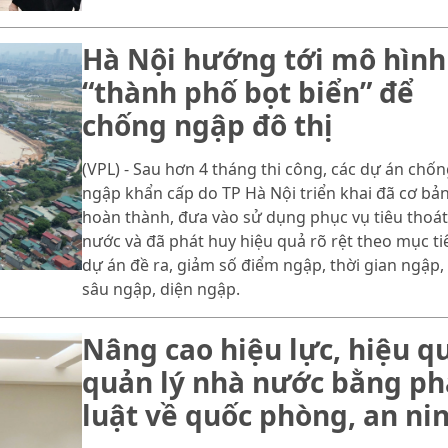
Hà Nội hướng tới mô hình
“thành phố bọt biển” để
chống ngập đô thị
(VPL) - Sau hơn 4 tháng thi công, các dự án chốn
ngập khẩn cấp do TP Hà Nội triển khai đã cơ bả
hoàn thành, đưa vào sử dụng phục vụ tiêu thoát
nước và đã phát huy hiệu quả rõ rệt theo mục ti
dự án đề ra, giảm số điểm ngập, thời gian ngập,
sâu ngập, diện ngập.
Nâng cao hiệu lực, hiệu q
quản lý nhà nước bằng p
luật về quốc phòng, an ni