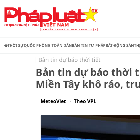
THỜI SỰ
QUỐC PHÒNG TOÀN DÂN
BẢN TIN TƯ PHÁP
BẤT ĐỘNG SẢN
TH
Bản tin dự báo thời tiết
Bản tin dự báo thời 
Miền Tây khô ráo, tr
MeteoViet - Theo VPL