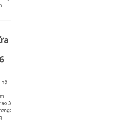
m
sửa
6
 nội
óm
rao 3
ương;
g