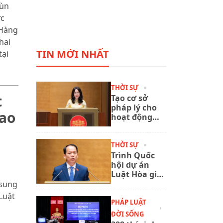
 ùn
ực
 Hàng
hai
TIN MỚI NHẤT
tại
THỜI SỰ
t
Tạo cơ sở
pháp lý cho
lao
hoạt động
xuất bản
phát triển
trong giai
THỜI SỰ
đoạn mới
Trình Quốc
hội dự án
Luật Hòa giải
ở cơ sở (sửa
 sung
đổi)
Luật
PHÁP LUẬT
ĐỜI SỐNG