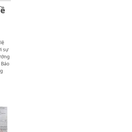
về
lệ
i sự
ướng
 Báo
ng