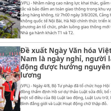
(VPL) - Nhằm nâng cao năng lực khai thác, giảm
tắc và bảo đảm an toàn giao thông trong khu v
cảng hàng không, từ 7h00 ngày 3/8/2026, Cảng
không quốc tế Nội Bài, Hà Nội chính thức triển k
phương án tổ chức, phân luồng giao thông mới 
Nhà ga hành khách T1 và T2.
Đề xuất Ngày Văn hóa Việ
Nam là ngày nghỉ, người 
động được hưởng nguyên
lương
(VPL) - Ngày 4/8, Bộ Tư pháp đã tổ chức họp Hội
đồng thẩm định Hồ sơ dự thảo Luật sửa đổi, bổ
một số điều của Bộ Luật lao động, Luật Lưu trữ, 
Bình đẳng giới và Luật Hoạt động chữ thập đỏ.