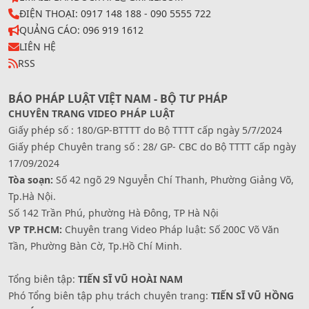
ĐIỆN THOẠI: 0917 148 188 - 090 5555 722
QUẢNG CÁO: 096 919 1612
LIÊN HỆ
RSS
BÁO PHÁP LUẬT VIỆT NAM - BỘ TƯ PHÁP
CHUYÊN TRANG VIDEO PHÁP LUẬT
Giấy phép số : 180/GP-BTTTT do Bộ TTTT cấp ngày 5/7/2024
Giấy phép Chuyên trang số : 28/ GP- CBC do Bộ TTTT cấp ngày
17/09/2024
Tòa soạn:
Số 42 ngõ 29 Nguyễn Chí Thanh, Phường Giảng Võ,
Tp.Hà Nội.
Số 142 Trần Phú, phường Hà Đông, TP Hà Nội
VP TP.HCM:
Chuyên trang Video Pháp luật: Số 200C Võ Văn
Tần, Phường Bàn Cờ, Tp.Hồ Chí Minh.
Tổng biên tập:
TIẾN SĨ VŨ HOÀI NAM
Phó Tổng biên tập phụ trách chuyên trang:
TIẾN SĨ VŨ HỒNG