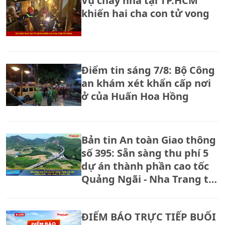
Vụ cháy nhà tại TP.HCM
khiến hai cha con tử vong
Điểm tin sáng 7/8: Bộ Công
an khám xét khẩn cấp nơi
ở của Huấn Hoa Hồng
Bản tin An toàn Giao thông
số 395: Sẵn sàng thu phí 5
dự án thành phần cao tốc
Quảng Ngãi - Nha Trang từ
ngày 14/8
ĐIỂM BÁO TRỰC TIẾP BUỔI