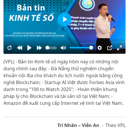
Play
00:00
Restart
Rewind
Play
Forward
Mute
Settings
PIP
Ente
(VPL) - Bản tin Kinh tế số ngày hôm nay có những nội
10s
10s
full
dung chính sau đây: - Đà Nẵng thử nghiệm chuyển
khoản nội địa cho khách du lịch nước ngoài bằng công
nghệ Blockchain; - Startup AI Việt được Forbes Asia vinh
danh trong “100 to Watch 2025”; - Hoàn thiện khung
pháp lý cho Blockchain và tài sản số tại Việt Nam; -
Amazon đề xuất cung cấp Internet vệ tinh tại Việt Nam.
Trí Nhân – Viễn An
- Theo VPL