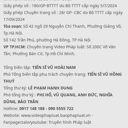
Giấy phép số : 180/GP-BTTTT do Bộ TTTT cấp ngày 5/7/2024
Giấy phép Chuyên trang số : 28/ GP- CBC do Bộ TTTT cấp ngày
17/09/2024
Tòa soạn:
Số 42 ngõ 29 Nguyễn Chí Thanh, Phường Giảng Võ,
Tp.Hà Nội.
Số 142 Trần Phú, phường Hà Đông, TP Hà Nội
VP TP.HCM:
Chuyên trang Video Pháp luật: Số 200C Võ Văn
Tần, Phường Bàn Cờ, Tp.Hồ Chí Minh.
Tổng biên tập:
TIẾN SĨ VŨ HOÀI NAM
Phó Tổng biên tập phụ trách chuyên trang:
TIẾN SĨ VŨ HỒNG
THUÝ
Tổng thư ký:
LÊ PHẠM HẠNH DUNG
Phó tổng thư ký :
PHI HỔ, VŨ QUANG, ANH ĐỨC, NGHĨA
DŨNG, BẢO TRÂN
Hotline:
0917 148 188 - 090 5555 722
Website: www.videophapluat.baophapluat.vn -
Fanpage/zalo/youtube: Truyền hình Pháp luật