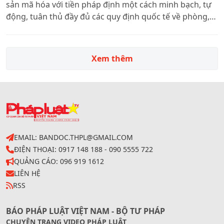
sản mã hóa với tiền pháp định một cách minh bạch, tự
động, tuân thủ đầy đủ các quy định quốc tế về phòng,
chống rửa tiền (AML) và tài trợ khủng bố (CFT).
Xem thêm
EMAIL: BANDOC.THPL@GMAIL.COM
ĐIỆN THOẠI: 0917 148 188 - 090 5555 722
QUẢNG CÁO: 096 919 1612
LIÊN HỆ
RSS
BÁO PHÁP LUẬT VIỆT NAM - BỘ TƯ PHÁP
CHUYÊN TRANG VIDEO PHÁP LUẬT