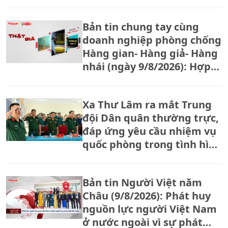
qua cuộc thi "Tôi khỏe đẹp
hơn"
Bản tin chung tay cùng
doanh nghiệp phòng chống
Hàng gian- Hàng giả- Hàng
nhái (ngày 9/8/2026): Hợp
tác xã tăng bảo vệ thương
hiệu trước tình trạng hàng
Xa Thư Lâm ra mắt Trung
giả, hàng nhái
đội Dân quân thường trực,
đáp ứng yêu cầu nhiệm vụ
quốc phòng trong tình hình
mới
Bản tin Người Việt năm
Châu (9/8/2026): Phát huy
nguồn lực người Việt Nam
ở nước ngoài vì sự phát