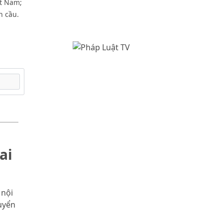
ệt Nam;
n cầu.
ai
 nội
uyển