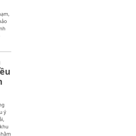
hạm,
bảo
ỉnh
ệ
h
iều
n
ng
u ý
i,
 khu
 nhằm