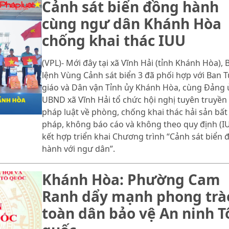
Cảnh sát biển đồng hành
cùng ngư dân Khánh Hòa
chống khai thác IUU
(VPL)- Mới đây tại xã Vĩnh Hải (tỉnh Khánh Hòa), 
lệnh Vùng Cảnh sát biển 3 đã phối hợp với Ban 
giáo và Dân vận Tỉnh ủy Khánh Hòa, cùng Đảng 
UBND xã Vĩnh Hải tổ chức hội nghị tuyên truyền
pháp luật về phòng, chống khai thác hải sản bất
pháp, không báo cáo và không theo quy định (IU
kết hợp triển khai Chương trình “Cảnh sát biển 
hành với ngư dân”.
Khánh Hòa: Phường Cam
Ranh dẩy mạnh phong trà
toàn dân bảo vệ An ninh T