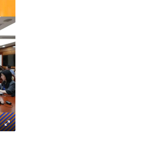
gs
IP
Enter
fullscreen