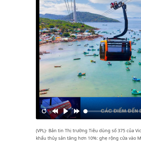
Restart
Rewind
Play
Forward
10s
10s
(VPL)- Bản tin Thị trường Tiêu dùng số 375 của V
khẩu thủy sản tăng hơn 10%: ghẹ rộng cửa vào Mỹ,