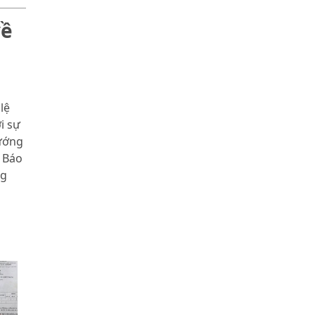
về
lệ
i sự
ướng
 Báo
ng