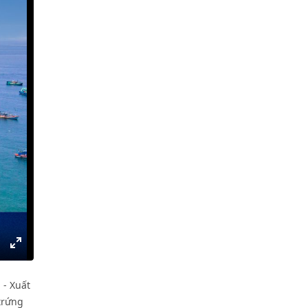
gs
IP
Enter
fullscreen
 - Xuất
trứng