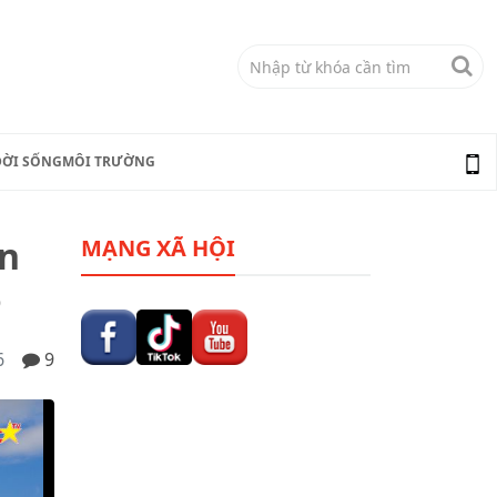
ĐỜI SỐNG
MÔI TRƯỜNG
ến
MẠNG XÃ HỘI
6
6
9