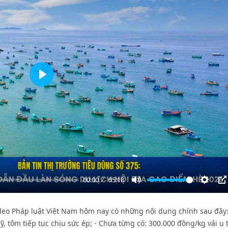
Play
00:00
05:18
Mute
Settin
P
ideo Pháp luật Việt Nam hôm nay có những nội dung chính sau đây:
 tôm tiếp tục chịu sức ép; - Chưa từng có: 300.000 đồng/kg vải u 