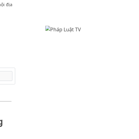
ội địa
g