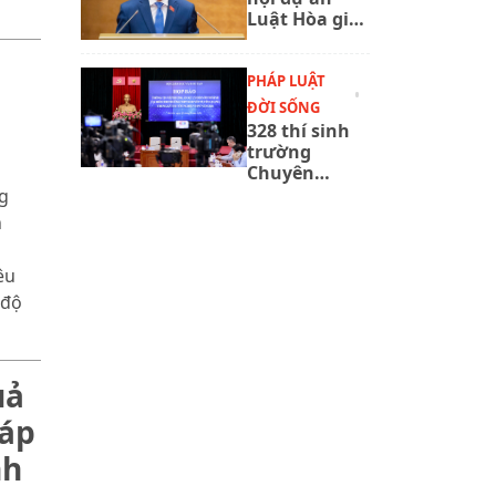
Luật Hòa giải
ở cơ sở (sửa
đổi)
PHÁP LUẬT
ĐỜI SỐNG
328 thí sinh
trường
Chuyên
Tuyên Quang
g
sắp thi lại tất
n
cả các môn
vào ngày
êu
14,15/8
 độ
uả
háp
nh