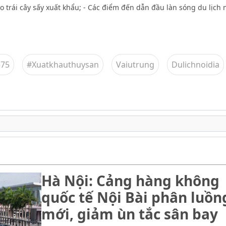
ho trái cây sấy xuất khẩu; - Các điểm đến dẫn đầu làn sóng du lịch n
375
#Xuatkhauthuysan
Vaiutrung
Dulichnoidia
Hà Nội: Cảng hàng không
quốc tế Nội Bài phân luồn
mới, giảm ùn tắc sân bay