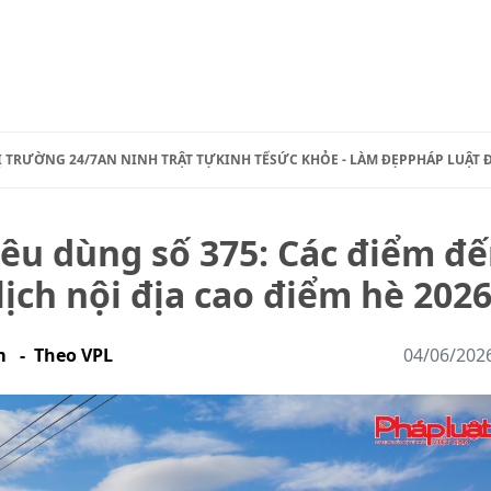
Ị TRƯỜNG 24/7
AN NINH TRẬT TỰ
KINH TẾ
SỨC KHỎE - LÀM ĐẸP
PHÁP LUẬT 
iêu dùng số 375: Các điểm đ
lịch nội địa cao điểm hè 202
m - Theo VPL
04/06/202