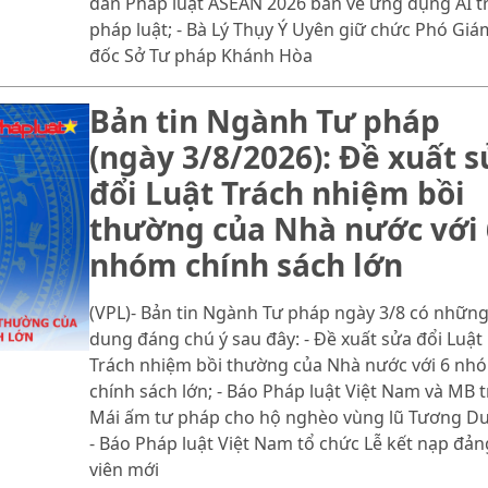
đàn Pháp luật ASEAN 2026 bàn về ứng dụng AI t
pháp luật; - Bà Lý Thụy Ý Uyên giữ chức Phó Giá
đốc Sở Tư pháp Khánh Hòa
Bản tin Ngành Tư pháp
(ngày 3/8/2026): Đề xuất 
đổi Luật Trách nhiệm bồi
thường của Nhà nước với 
nhóm chính sách lớn
(VPL)- Bản tin Ngành Tư pháp ngày 3/8 có những
dung đáng chú ý sau đây: - Đề xuất sửa đổi Luật
Trách nhiệm bồi thường của Nhà nước với 6 nh
chính sách lớn; - Báo Pháp luật Việt Nam và MB t
Mái ấm tư pháp cho hộ nghèo vùng lũ Tương D
- Báo Pháp luật Việt Nam tổ chức Lễ kết nạp đản
viên mới