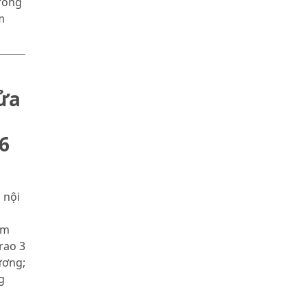
rong
m
sửa
6
 nội
óm
rao 3
ương;
g