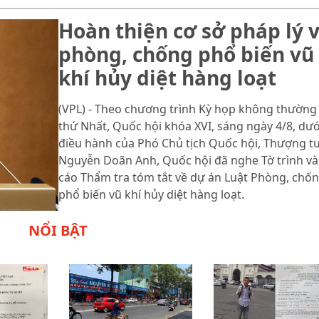
Hoàn thiện cơ sở pháp lý 
phòng, chống phổ biến vũ
khí hủy diệt hàng loạt
(VPL) - Theo chương trình Kỳ họp không thường 
thứ Nhất, Quốc hội khóa XVI, sáng ngày 4/8, dướ
điều hành của Phó Chủ tịch Quốc hội, Thượng t
Nguyễn Doãn Anh, Quốc hội đã nghe Tờ trình và
cáo Thẩm tra tóm tắt về dự án Luật Phòng, chố
phổ biến vũ khí hủy diệt hàng loạt.
NỔI BẬT