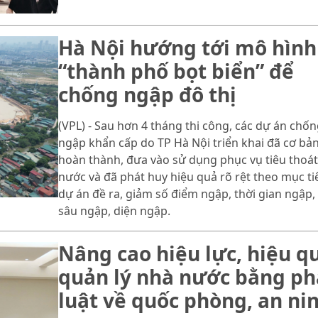
Hà Nội hướng tới mô hình
“thành phố bọt biển” để
chống ngập đô thị
(VPL) - Sau hơn 4 tháng thi công, các dự án chốn
ngập khẩn cấp do TP Hà Nội triển khai đã cơ bả
hoàn thành, đưa vào sử dụng phục vụ tiêu thoát
nước và đã phát huy hiệu quả rõ rệt theo mục ti
dự án đề ra, giảm số điểm ngập, thời gian ngập,
sâu ngập, diện ngập.
Nâng cao hiệu lực, hiệu q
quản lý nhà nước bằng p
luật về quốc phòng, an ni