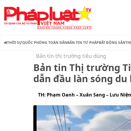
THỜI SỰ
QUỐC PHÒNG TOÀN DÂN
BẢN TIN TƯ PHÁP
BẤT ĐỘNG SẢN
TH
Bản tin thị trường tiêu dùng
Bản tin Thị trường T
dẫn đầu làn sóng du 
TH: Phạm Oanh – Xuân Sang – Lưu Niệ