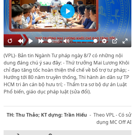
Play
00:00
Restart
Rewind
Play
Forward
Mute
Settings
PIP
Ente
(VPL)- Bản tin Ngành Tư pháp ngày 8/7 có những nội
10s
10s
full
dung đáng chú ý sau đây: - Thứ trưởng Mai Lương Khôi
chỉ đạo tăng tốc hoàn thiện thể chế về bổ trợ tư pháp; -
Hướng tới 80 năm truyền thống, Thi hành án dân sự TP
HCM tri ân cán bộ hưu trí; - Thẩm tra sơ bộ dự án Luật
Phổ biến, giáo dục pháp luật (sửa đổi).
TH: Thu Thảo; KT dựng: Trần Hiếu
- Theo VPL - Có sử
dụng MC Off AI