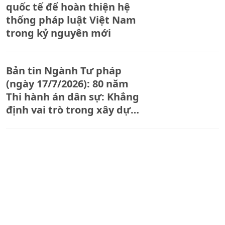
quốc tế để hoàn thiện hệ
thống pháp luật Việt Nam
trong kỷ nguyên mới
Bản tin Ngành Tư pháp
(ngày 17/7/2026): 80 năm
Thi hành án dân sự: Khẳng
định vai trò trong xây dựng
Nhà nước pháp quyền
Bản tin Ngành Tư pháp
(ngày 16/7/2026): Bộ
trưởng Bộ Tư pháp Hoàng
Thanh Tùng gửi thư chúc
mừng 80 năm Ngày truyền
thống Thi hành án dân sự
Bản tin Ngành Tư pháp