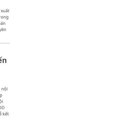
a
 xuất
trong
bán
uyên
ến
 nội
áp
ội
PĐD
ễ kết