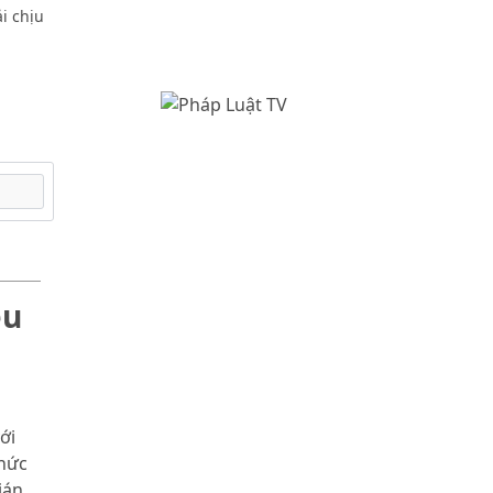
i chịu
ều
p
ới
thức
ián