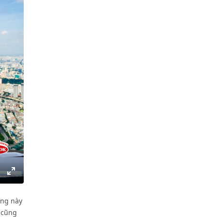
gs
IP
Enter
fullscreen
ảng này
g cũng