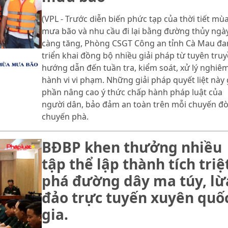
(VPL - Trước diễn biến phức tạp của thời tiết mù
mưa bão và nhu cầu đi lại bằng đường thủy ngà
càng tăng, Phòng CSGT Công an tỉnh Cà Mau đa
triển khai đồng bộ nhiều giải pháp từ tuyên truy
hướng dẫn đến tuần tra, kiểm soát, xử lý nghiê
hành vi vi phạm. Những giải pháp quyết liệt này
phần nâng cao ý thức chấp hành pháp luật của
người dân, bảo đảm an toàn trên mỗi chuyến đò
chuyến phà.
BĐBP khen thưởng nhiều
tập thể lập thành tích triệ
phá đường dây ma túy, lừ
đảo trực tuyến xuyên quố
gia.