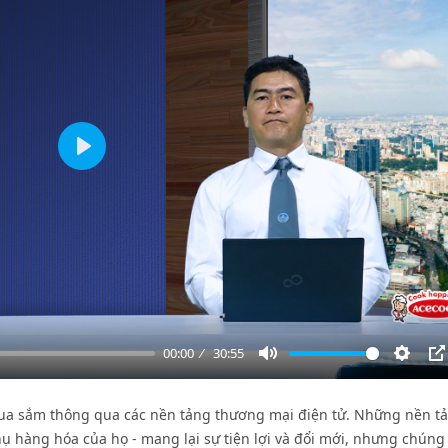
Play
00:00
30:55
Mute
Settin
P
mua sắm thông qua các nền tảng thương mại điện tử. Những nền t
hụ hàng hóa của họ - mang lại sự tiện lợi và đổi mới, nhưng chún