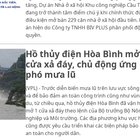
tăng, Dự án Nhà ở xã hội Khu công nghiệp Cầu 
đang trở thành tâm điểm chú ý khi chính thức đ
điều kiện mở bán 229 căn nhà ở xã hội đầu tiên.
án hiện do Công ty TNHH BIV PLUS phân phối đ
quyền.
Hồ thủy điện Hòa Bình mở
cửa xả đáy, chủ động ứng
phó mưa lũ
(VPL) - Trước diễn biến mưa lũ trên lưu vực sông
và để bảo đảm an toàn công trình cũng như vùn
du, từ chiều qua, hồ thủy điện Hòa Bình đã vận 
mở 1 cửa xả đáy theo lệnh của Bộ trưởng Bộ Nô
nghiệp và Môi trường. Các địa phương khu vực 
cũng được yêu cầu triển khai các biện pháp bả
an toàn cho người dân.