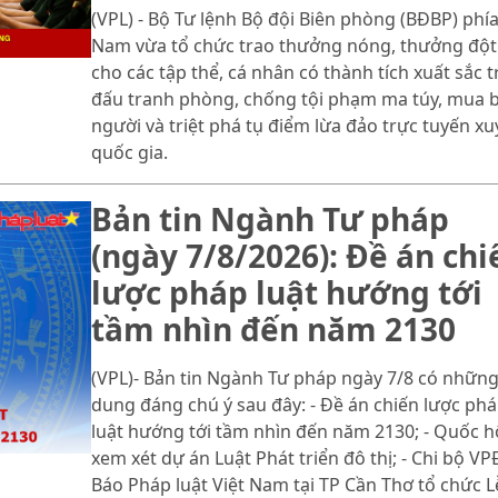
(VPL) - Bộ Tư lệnh Bộ đội Biên phòng (BĐBP) phí
Nam vừa tổ chức trao thưởng nóng, thưởng đột
cho các tập thể, cá nhân có thành tích xuất sắc 
đấu tranh phòng, chống tội phạm ma túy, mua 
người và triệt phá tụ điểm lừa đảo trực tuyến x
quốc gia.
Bản tin Ngành Tư pháp
(ngày 7/8/2026): Đề án chi
lược pháp luật hướng tới
tầm nhìn đến năm 2130
(VPL)- Bản tin Ngành Tư pháp ngày 7/8 có những
dung đáng chú ý sau đây: - Đề án chiến lược ph
luật hướng tới tầm nhìn đến năm 2130; - Quốc h
xem xét dự án Luật Phát triển đô thị; - Chi bộ V
Báo Pháp luật Việt Nam tại TP Cần Thơ tổ chức L