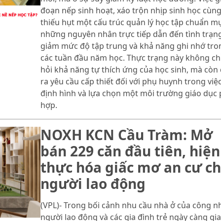
đoạn nếp sinh hoạt, xáo trộn nhịp sinh học cùn
thiếu hụt một cấu trúc quản lý học tập chuẩn mự
những nguyên nhân trực tiếp dẫn đến tình trạn
giảm mức độ tập trung và khả năng ghi nhớ tro
các tuần đầu năm học. Thực trạng này không chỉ
hỏi khả năng tự thích ứng của học sinh, mà còn 
ra yêu cầu cấp thiết đối với phụ huynh trong việ
định hình và lựa chọn một môi trường giáo dục
hợp.
NOXH KCN Cầu Tràm: Mở
bán 229 căn đầu tiên, hiện
thực hóa giấc mơ an cư c
người lao động
(VPL)- Trong bối cảnh nhu cầu nhà ở của công n
người lao động và các gia đình trẻ ngày càng gia