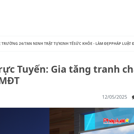
Ị TRƯỜNG 24/7
AN NINH TRẬT TỰ
KINH TẾ
SỨC KHỎE - LÀM ĐẸP
PHÁP LUẬT 
rực Tuyến: Gia tăng tranh c
TMĐT
12/05/2025