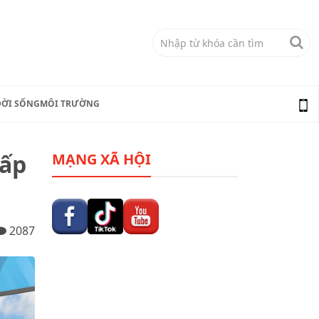
ĐỜI SỐNG
MÔI TRƯỜNG
hấp
MẠNG XÃ HỘI
2087