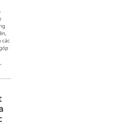
a
y
ng
ền,
m các
 góp
,
t
a
c