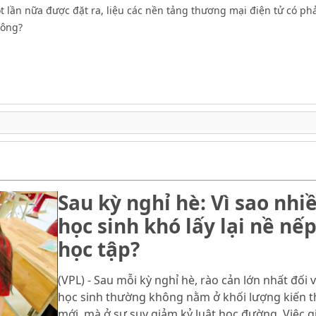
t lần nữa được đặt ra, liệu các nền tảng thương mại điện tử có phả
hông?
Sau kỳ nghỉ hè: Vì sao nhi
học sinh khó lấy lại nề nế
học tập?
(VPL) - Sau mỗi kỳ nghỉ hè, rào cản lớn nhất đối v
học sinh thường không nằm ở khối lượng kiến 
mới, mà ở sự suy giảm kỷ luật học đường. Việc g