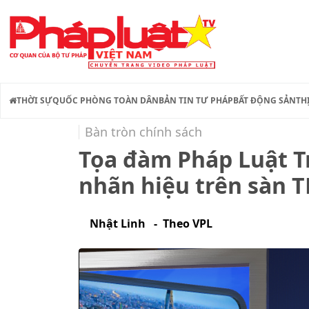
THỜI SỰ
QUỐC PHÒNG TOÀN DÂN
BẢN TIN TƯ PHÁP
BẤT ĐỘNG SẢN
TH
Bàn tròn chính sách
Tọa đàm Pháp Luật T
nhãn hiệu trên sàn 
Nhật Linh - Theo VPL