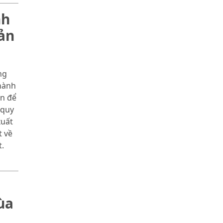
nh
ản
ng
hành
àn để
 quy
xuất
t về
.
ùa