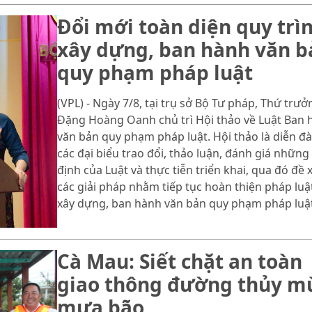
Đổi mới toàn diện quy trì
xây dựng, ban hành văn b
quy phạm pháp luật
(VPL) - Ngày 7/8, tại trụ sở Bộ Tư pháp, Thứ trưở
Đặng Hoàng Oanh chủ trì Hội thảo về Luật Ban 
văn bản quy phạm pháp luật. Hội thảo là diễn đ
các đại biểu trao đổi, thảo luận, đánh giá những
định của Luật và thực tiễn triển khai, qua đó đề 
các giải pháp nhằm tiếp tục hoàn thiện pháp luậ
xây dựng, ban hành văn bản quy phạm pháp luật
Cà Mau: Siết chặt an toàn
giao thông đường thủy m
mưa bão