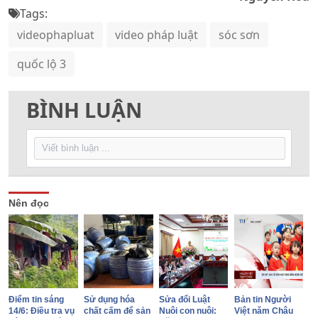
Tags:
videophapluat
video pháp luật
sóc sơn
quốc lộ 3
BÌNH LUẬN
Nên đọc
Điểm tin sáng
Sử dụng hóa
Sửa đổi Luật
Bản tin Người
14/6: Điều tra vụ
chất cấm để sản
Nuôi con nuôi:
Việt năm Châu