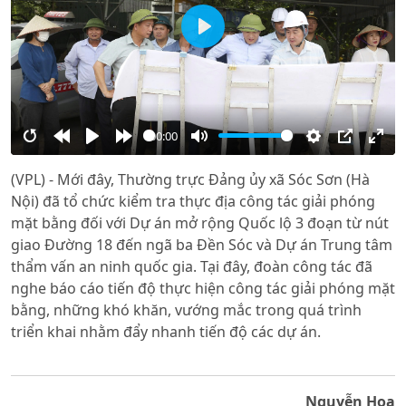
Play
00:00
Restart
Rewind
Play
Forward
Mute
Settings
PIP
Ente
(VPL) - Mới đây, Thường trực Đảng ủy xã Sóc Sơn (Hà
10s
10s
full
Nội) đã tổ chức kiểm tra thực địa công tác giải phóng
mặt bằng đối với Dự án mở rộng Quốc lộ 3 đoạn từ nút
giao Đường 18 đến ngã ba Đền Sóc và Dự án Trung tâm
thẩm vấn an ninh quốc gia. Tại đây, đoàn công tác đã
nghe báo cáo tiến độ thực hiện công tác giải phóng mặt
bằng, những khó khăn, vướng mắc trong quá trình
triển khai nhằm đẩy nhanh tiến độ các dự án.
Nguyễn Hoa