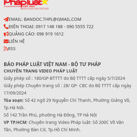
EMAIL: BANDOC.THPL@GMAIL.COM
ĐIỆN THOẠI: 0917 148 188 - 090 5555 722
QUẢNG CÁO: 096 919 1612
LIÊN HỆ
RSS
BÁO PHÁP LUẬT VIỆT NAM - BỘ TƯ PHÁP
CHUYÊN TRANG VIDEO PHÁP LUẬT
Giấy phép số : 180/GP-BTTTT do Bộ TTTT cấp ngày 5/7/2024
Giấy phép Chuyên trang số : 28/ GP- CBC do Bộ TTTT cấp ngày
17/09/2024
Tòa soạn:
Số 42 ngõ 29 Nguyễn Chí Thanh, Phường Giảng Võ,
Tp.Hà Nội.
Số 142 Trần Phú, phường Hà Đông, TP Hà Nội
VP TP.HCM:
Chuyên trang Video Pháp luật: Số 200C Võ Văn
Tần, Phường Bàn Cờ, Tp.Hồ Chí Minh.