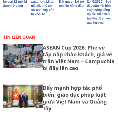
bé trai 12 tuổi bị
xuất hơn 1,8 tấn
Đặt quyền lợi trẻ
(14/6/2026): Sợi
đánh tử vong
giá đỗ, chủ cơ
em lên hàng đầu
dây gắn kết bền
sở ở Hưng Yên
chặt cộng đồng
bị khởi tố
người Việt Nam
tại Nhật Bản với
quê hương
TIN LIÊN QUAN
ASEAN Cup 2026: Phe vé
tấp nập chào khách, giá vé
trận Việt Nam – Campuchia
bị đẩy lên cao
Đẩy mạnh hợp tác phổ
biến, giáo dục pháp luật
giữa Việt Nam và Quảng
Tây