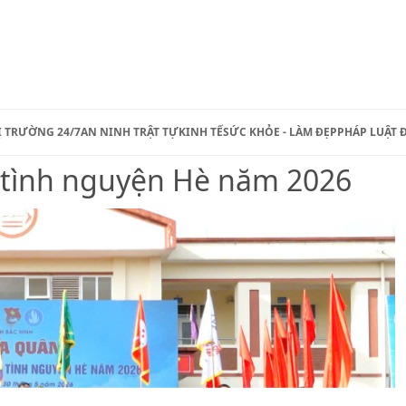
Ị TRƯỜNG 24/7
AN NINH TRẬT TỰ
KINH TẾ
SỨC KHỎE - LÀM ĐẸP
PHÁP LUẬT 
n tình nguyện Hè năm 2026