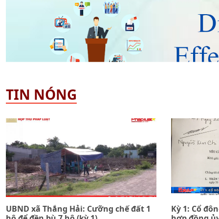
TIN NÓNG
UBND xã Thắng Hải: Cưỡng chế đất 1
Kỳ 1: Cổ đô
hộ để đền bù 7 hộ (kỳ 1)
hợp đồng ủy