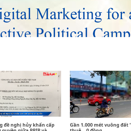
ng đề nghị hủy khẩn cấp
Gần 1.000 mét vuông đất 
 quyền giữa PPIP và
thuê… 0 đồng