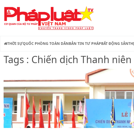
THỜI SỰ
QUỐC PHÒNG TOÀN DÂN
BẢN TIN TƯ PHÁP
BẤT ĐỘNG SẢN
TH
Tags : Chiến dịch Thanh niê