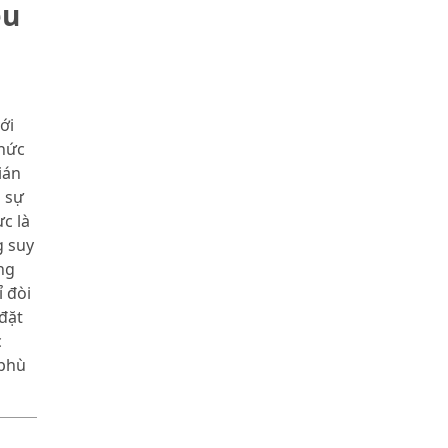
ều
p
ới
thức
ián
g sự
c là
g suy
ng
 đòi
đặt
c
 phù