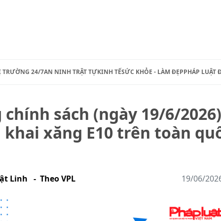
Ị TRƯỜNG 24/7
AN NINH TRẬT TỰ
KINH TẾ
SỨC KHỎE - LÀM ĐẸP
PHÁP LUẬT 
 chính sách (ngày 19/6/2026)
n khai xăng E10 trên toàn qu
hật Linh - Theo VPL
19/06/202