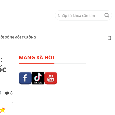
ĐỜI SỐNG
MÔI TRƯỜNG
:
MẠNG XÃ HỘI
ốc
6
8