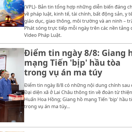
(VPL)- Bản tin tổng hợp những diễn biến đáng c
về pháp luật, kinh tế, tài chính, bất động sản, y tế
giáo dục, giao thông, môi trường và an ninh – trậ
Phát sóng trực tiếp mỗi ngày trên các nền tảng 
Video Pháp Luật.
Điểm tin ngày 8/8: Giang 
mạng Tiến 'bịp' hầu tòa
trong vụ án ma túy
Điểm tin ngày 8/8 có những nội dung chính sau 
Đại diện xã ở Lai Châu thông tin về đoàn từ thiệ
Huấn Hoa Hồng; Giang hồ mạng Tiến 'bịp' hầu t
trong vụ án ma túy...