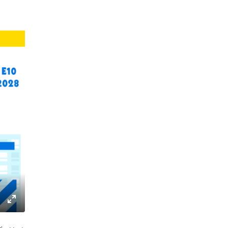
gs
IP
Enter
fullscreen