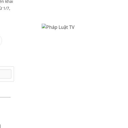
ển khai
ừ 1/7,
n