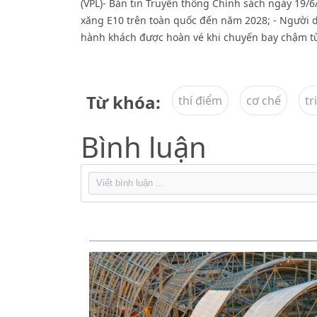
(VPL)- Bản tin Truyền thông Chính sách ngày 19/6
xăng E10 trên toàn quốc đến năm 2028; - Người d
hành khách được hoàn vé khi chuyến bay chậm từ 
Từ khóa:
thí điểm
cơ chế
tr
Bình luận