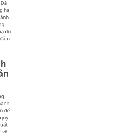
 Đà
g hạ
hành
ng
hạ du
o đảm
nh
ản
ng
hành
àn để
 quy
xuất
t về