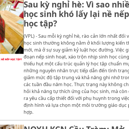
Sau kỳ nghỉ hè: Vì sao nhi
học sinh khó lấy lại nề nế
học tập?
(VPL) - Sau mỗi kỳ nghỉ hè, rào cản lớn nhất đối v
học sinh thường không nằm ở khối lượng kiến 
mới, mà ở sự suy giảm kỷ luật học đường. Việc g
đoạn nếp sinh hoạt, xáo trộn nhịp sinh học cùn
thiếu hụt một cấu trúc quản lý học tập chuẩn mự
những nguyên nhân trực tiếp dẫn đến tình trạn
giảm mức độ tập trung và khả năng ghi nhớ tro
các tuần đầu năm học. Thực trạng này không chỉ
hỏi khả năng tự thích ứng của học sinh, mà còn 
ra yêu cầu cấp thiết đối với phụ huynh trong việ
định hình và lựa chọn một môi trường giáo dục
hợp.