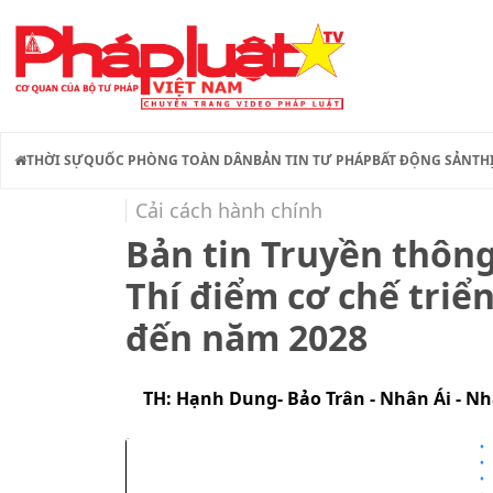
THỜI SỰ
QUỐC PHÒNG TOÀN DÂN
BẢN TIN TƯ PHÁP
BẤT ĐỘNG SẢN
TH
Cải cách hành chính
Bản tin Truyền thông
Thí điểm cơ chế triể
đến năm 2028
TH: Hạnh Dung- Bảo Trân - Nhân Ái - N