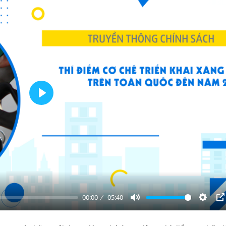
Play
00:00
05:40
Mute
Settin
P