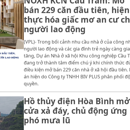
NOXH KCN Cầu Tràm: Mở
bán 229 căn đầu tiên, hiện
thực hóa giấc mơ an cư c
người lao động
(VPL)- Trong bối cảnh nhu cầu nhà ở của công n
người lao động và các gia đình trẻ ngày càng gia
tăng, Dự án Nhà ở xã hội Khu công nghiệp Cầu 
đang trở thành tâm điểm chú ý khi chính thức đ
điều kiện mở bán 229 căn nhà ở xã hội đầu tiên.
án hiện do Công ty TNHH BIV PLUS phân phối đ
quyền.
Hồ thủy điện Hòa Bình mở
cửa xả đáy, chủ động ứng
phó mưa lũ