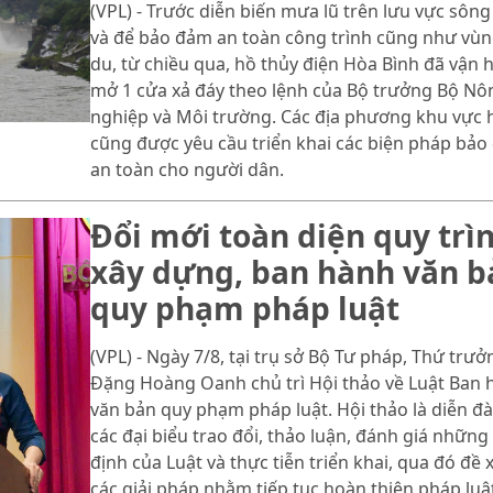
(VPL) - Trước diễn biến mưa lũ trên lưu vực sông
và để bảo đảm an toàn công trình cũng như vùn
du, từ chiều qua, hồ thủy điện Hòa Bình đã vận 
mở 1 cửa xả đáy theo lệnh của Bộ trưởng Bộ Nô
nghiệp và Môi trường. Các địa phương khu vực 
cũng được yêu cầu triển khai các biện pháp bả
an toàn cho người dân.
Đổi mới toàn diện quy trì
xây dựng, ban hành văn b
quy phạm pháp luật
(VPL) - Ngày 7/8, tại trụ sở Bộ Tư pháp, Thứ trưở
Đặng Hoàng Oanh chủ trì Hội thảo về Luật Ban 
văn bản quy phạm pháp luật. Hội thảo là diễn đ
các đại biểu trao đổi, thảo luận, đánh giá những
định của Luật và thực tiễn triển khai, qua đó đề 
các giải pháp nhằm tiếp tục hoàn thiện pháp luậ