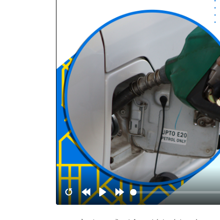
Restart
Rewind
Play
Forward
10s
10s