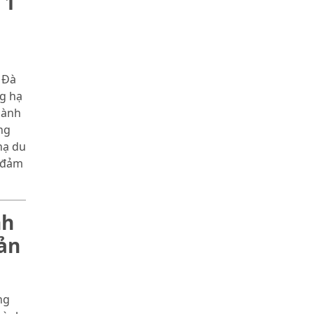
 1
 Đà
g hạ
hành
ng
hạ du
o đảm
nh
ản
ng