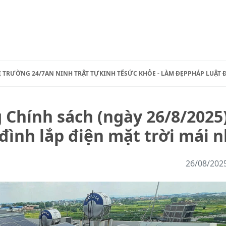
Ị TRƯỜNG 24/7
AN NINH TRẬT TỰ
KINH TẾ
SỨC KHỎE - LÀM ĐẸP
PHÁP LUẬT 
 Chính sách (ngày 26/8/2025)
đình lắp điện mặt trời mái 
26/08/202