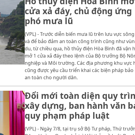
Hồ thủy điện Hòa Bình mở
cửa xả đáy, chủ động ứng
phó mưa lũ
(VPL) - Trước diễn biến mưa lũ trên lưu vực sông
và để bảo đảm an toàn công trình cũng như vùn
du, từ chiều qua, hồ thủy điện Hòa Bình đã vận 
mở 1 cửa xả đáy theo lệnh của Bộ trưởng Bộ Nô
nghiệp và Môi trường. Các địa phương khu vực 
cũng được yêu cầu triển khai các biện pháp bả
an toàn cho người dân.
Đổi mới toàn diện quy trì
xây dựng, ban hành văn b
quy phạm pháp luật
(VPL) - Ngày 7/8, tại trụ sở Bộ Tư pháp, Thứ trưở