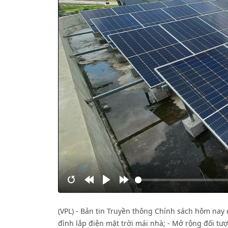
Restart
Rewind
Play
Forward
10s
10s
(VPL) - Bản tin Truyền thông Chính sách hôm nay 
đình lắp điện mặt trời mái nhà; - Mở rộng đối tư