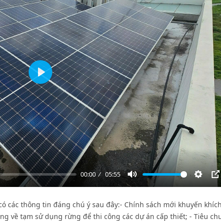
Play
00:00
05:55
Mute
Settin
P
có các thông tin đáng chú ý sau đây:- Chính sách mới khuyến khích
ợng về tạm sử dụng rừng để thi công các dự án cấp thiết; - Tiêu ch