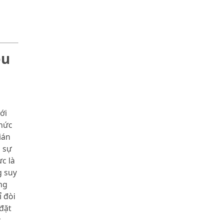
ều
p
ới
thức
ián
g sự
c là
g suy
ng
 đòi
đặt
c