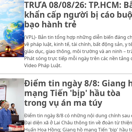
TRƯA 08/08/26: TP.HCM: B
khẩn cấp người bị cáo buộ
bạo hành trẻ
(VPL)- Bản tin tổng hợp những diễn biến đáng c
về pháp luật, kinh tế, tài chính, bất động sản, y tế
giáo dục, giao thông, môi trường và an ninh – trậ
Phát sóng trực tiếp mỗi ngày trên các nền tảng 
Video Pháp Luật.
Điểm tin ngày 8/8: Giang 
mạng Tiến 'bịp' hầu tòa
trong vụ án ma túy
Điểm tin ngày 8/8 có những nội dung chính sau 
Đại diện xã ở Lai Châu thông tin về đoàn từ thiệ
Huấn Hoa Hồng; Giang hồ mạng Tiến 'bịp' hầu t