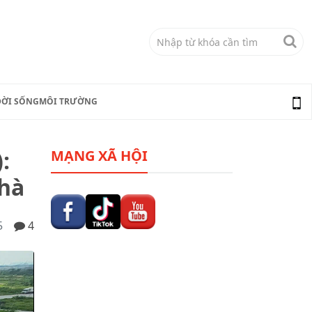
ĐỜI SỐNG
MÔI TRƯỜNG
:
MẠNG XÃ HỘI
nhà
5
4