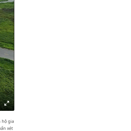
gs
IP
Enter
fullscreen
 hộ gia
uẩn xét