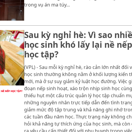
trong vụ án ma túy...
Sau kỳ nghỉ hè: Vì sao nhi
học sinh khó lấy lại nề nế
học tập?
(VPL) - Sau mỗi kỳ nghỉ hè, rào cản lớn nhất đối v
học sinh thường không nằm ở khối lượng kiến 
mới, mà ở sự suy giảm kỷ luật học đường. Việc g
đoạn nếp sinh hoạt, xáo trộn nhịp sinh học cùn
thiếu hụt một cấu trúc quản lý học tập chuẩn mự
những nguyên nhân trực tiếp dẫn đến tình trạn
giảm mức độ tập trung và khả năng ghi nhớ tro
các tuần đầu năm học. Thực trạng này không chỉ
hỏi khả năng tự thích ứng của học sinh, mà còn 
ra yêu cầu cấp thiết đối với phụ huynh trong việ