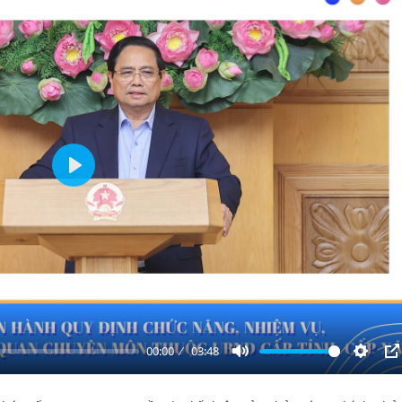
Play
00:00
03:48
Mute
Settin
P