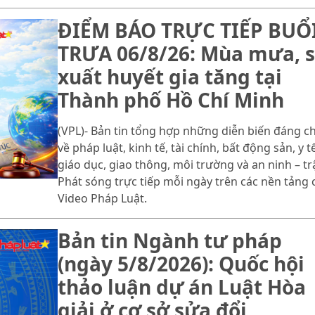
ĐIỂM BÁO TRỰC TIẾP BUỔ
TRƯA 06/8/26: Mùa mưa, s
xuất huyết gia tăng tại
Thành phố Hồ Chí Minh
(VPL)- Bản tin tổng hợp những diễn biến đáng c
về pháp luật, kinh tế, tài chính, bất động sản, y tế
giáo dục, giao thông, môi trường và an ninh – trậ
Phát sóng trực tiếp mỗi ngày trên các nền tảng 
Video Pháp Luật.
Bản tin Ngành tư pháp
(ngày 5/8/2026): Quốc hội
thảo luận dự án Luật Hòa
giải ở cơ sở sửa đổi