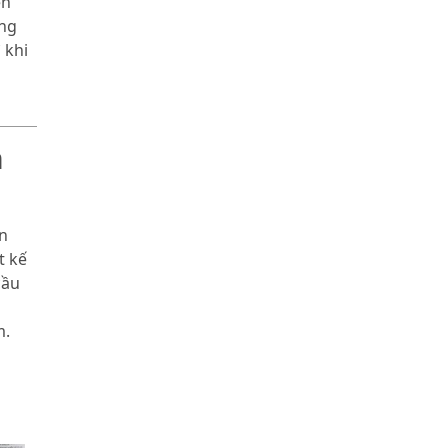
ến
ùng
 khi
m
n
t kế
cầu
m.