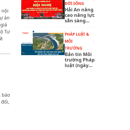
ĐỜI SỐNG
năm 2027
Hải An nâng
 nội
cao năng lực
dự án
sẵn sàng
 giá
chiến đấu
qua tổng
Bộ Tư
PHÁP LUẬT &
duyệt diễn
đề
MÔI
tập phòng
thủ
TRƯỜNG
Bản tin Môi
trường Pháp
luật (ngày
6/8/2026):
Đẩy nhanh
cấp phép
khai thác
nước đối với
, báo
công trình
 đổi,
thủy lợi.