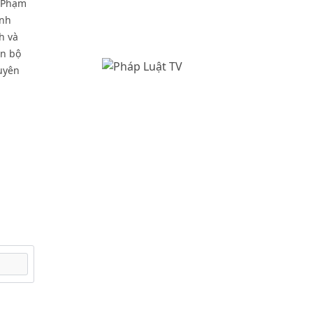
ủ Phạm
ình
h và
án bộ
uyên