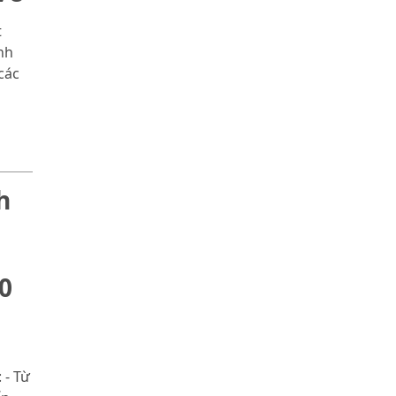
t
nh
các
h
0
 - Từ