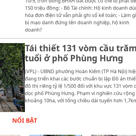
10/9, trốn đóng BHXH bắt buộc có thể bị phạt đ
150 triệu đồng: - Bộ Tài chính: Hộ kinh doanh d
hóa đơn điện tử vẫn phải ghi sổ kế toán; - Làm gì
bị mạo danh đứng tên doanh nghiệp, hộ kinh
doanh?
Tái thiết 131 vòm cầu tră
tuổi ở phố Phùng Hưng
(VPL) - UBND phường Hoàn Kiếm (TP Hà Nội) hiệ
đang triển khai các bước chuẩn bị lập Đồ án thiế
đô thị riêng tỷ lệ 1/500 đối với khu vực 131 vòm 
dọc phố Phùng Hưng. Phạm vi nghiên cứu rộng
khoảng 10ha, với tổng chiều dài tuyến hơn 1,7k
NỔI BẬT