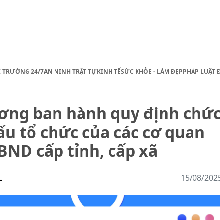
Ị TRƯỜNG 24/7
AN NINH TRẬT TỰ
KINH TẾ
SỨC KHỎE - LÀM ĐẸP
PHÁP LUẬT 
ơng ban hành quy định chứ
ấu tổ chức của các cơ quan
ND cấp tỉnh, cấp xã
L
15/08/202