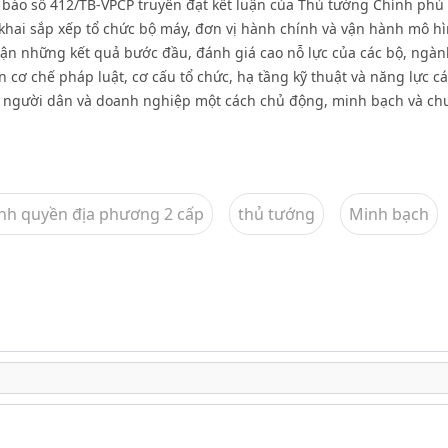
báo số 412/TB-VPCP truyền đạt kết luận của Thủ tướng Chính ph
n khai sắp xếp tổ chức bộ máy, đơn vị hành chính và vận hành mô h
ận những kết quả bước đầu, đánh giá cao nỗ lực của các bộ, ngàn
n cơ chế pháp luật, cơ cấu tổ chức, hạ tầng kỹ thuật và năng lực c
 người dân và doanh nghiệp một cách chủ động, minh bạch và ch
nh quyền địa phương 2 cấp
thủ tướng
Minh bạch