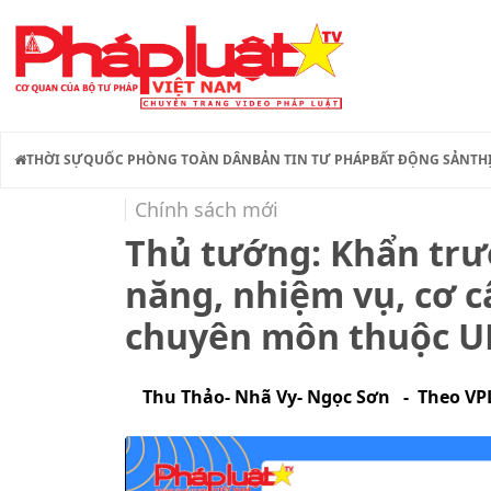
THỜI SỰ
QUỐC PHÒNG TOÀN DÂN
BẢN TIN TƯ PHÁP
BẤT ĐỘNG SẢN
TH
Chính sách mới
Thủ tướng: Khẩn trư
năng, nhiệm vụ, cơ c
chuyên môn thuộc UB
Thu Thảo- Nhã Vy- Ngọc Sơn - Theo VP