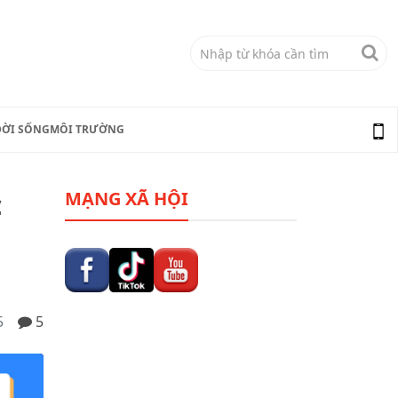
ĐỜI SỐNG
MÔI TRƯỜNG
c
MẠNG XÃ HỘI
5
5