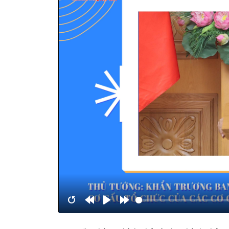
Restart
Rewind
Play
Forward
10s
10s