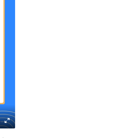
gs
IP
Enter
fullscreen