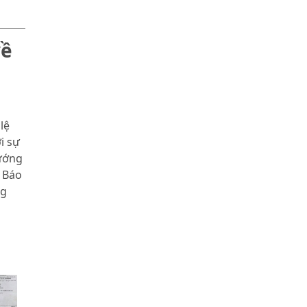
về
lệ
i sự
ướng
 Báo
ng