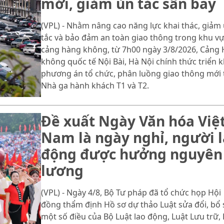
mới, giảm ùn tắc sân bay
(VPL) - Nhằm nâng cao năng lực khai thác, giảm
tắc và bảo đảm an toàn giao thông trong khu v
cảng hàng không, từ 7h00 ngày 3/8/2026, Cảng
không quốc tế Nội Bài, Hà Nội chính thức triển k
phương án tổ chức, phân luồng giao thông mới 
Nhà ga hành khách T1 và T2.
Đề xuất Ngày Văn hóa Việ
Nam là ngày nghỉ, người 
động được hưởng nguyên
lương
(VPL) - Ngày 4/8, Bộ Tư pháp đã tổ chức họp Hội
đồng thẩm định Hồ sơ dự thảo Luật sửa đổi, bổ
một số điều của Bộ Luật lao động, Luật Lưu trữ, 