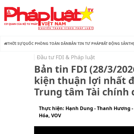
THỜI SỰ
QUỐC PHÒNG TOÀN DÂN
BẢN TIN TƯ PHÁP
BẤT ĐỘNG SẢN
TH
Đầu tư FDI & Pháp luật
Bản tin FDI (28/3/20
kiện thuận lợi nhất 
Trung tâm Tài chính 
Thực hiện: Hạnh Dung - Thanh Hương -
Hóa, VOV