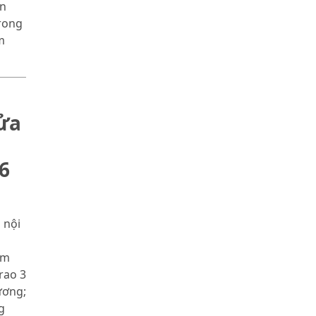
ễn
rong
m
sửa
6
 nội
óm
rao 3
ương;
g