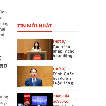
 ùn
ực
 Hàng
TIN MỚI NHẤT
hai
tại
THỜI SỰ
Tạo cơ sở
pháp lý cho
t
hoạt động
xuất bản
lao
phát triển
trong giai
THỜI SỰ
đoạn mới
Trình Quốc
hội dự án
Luật Hòa giải
ở cơ sở (sửa
đổi)
PHÁP LUẬT
 sung
ĐỜI SỐNG
Luật