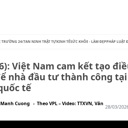
Ị TRƯỜNG 24/7
AN NINH TRẬT TỰ
KINH TẾ
SỨC KHỎE - LÀM ĐẸP
PHÁP LUẬT 
26): Việt Nam cam kết tạo đi
để nhà đầu tư thành công tại
quốc tế
 Manh Cuong - Theo VPL – Video: TTXVN, Văn
28/03/202