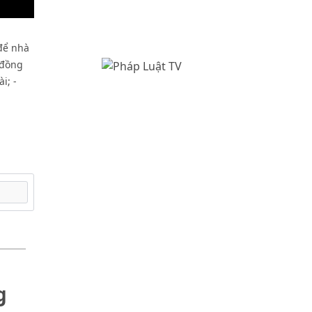
 để nhà
 đồng
i; -
g