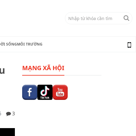
ĐỜI SỐNG
MÔI TRƯỜNG
ều
MẠNG XÃ HỘI
6
3