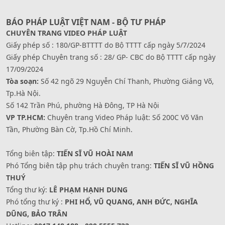
BÁO PHÁP LUẬT VIỆT NAM - BỘ TƯ PHÁP
CHUYÊN TRANG VIDEO PHÁP LUẬT
Giấy phép số : 180/GP-BTTTT do Bộ TTTT cấp ngày 5/7/2024
Giấy phép Chuyên trang số : 28/ GP- CBC do Bộ TTTT cấp ngày
17/09/2024
Tòa soạn:
Số 42 ngõ 29 Nguyễn Chí Thanh, Phường Giảng Võ,
Tp.Hà Nội.
Số 142 Trần Phú, phường Hà Đông, TP Hà Nội
VP TP.HCM:
Chuyên trang Video Pháp luật: Số 200C Võ Văn
Tần, Phường Bàn Cờ, Tp.Hồ Chí Minh.
Tổng biên tập:
TIẾN SĨ VŨ HOÀI NAM
Phó Tổng biên tập phụ trách chuyên trang:
TIẾN SĨ VŨ HỒNG
THUÝ
Tổng thư ký:
LÊ PHẠM HẠNH DUNG
Phó tổng thư ký :
PHI HỔ, VŨ QUANG, ANH ĐỨC, NGHĨA
DŨNG, BẢO TRÂN