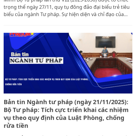
trọng thể ngày 27/11, quy tụ đông đảo đại biểu trẻ tiêu
biểu của ngành Tư pháp. Sự hiện diện và chỉ đạo của
lãnh đạo Bộ, cùng định hướng từ Đoàn Thanh niên
Chính phủ, đã tạo nên khí thế mới cho tuổi trẻ Bộ Tư
pháp trong hành trình tiếp tục đổi mới, tiên phong
trong chuyên môn và xung kích trong mọi nhiệm vụ
được giao.
Bản tin Ngành tư pháp (ngày 21/11/2025):
Bộ Tư pháp: Tích cực triển khai các nhiệm
vụ theo quy định của Luật Phòng, chống
rửa tiền