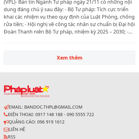
(VPL)- Bản tin Ngành Tư pháp ngày 21/11 có những nội
dung đáng chú ý sau đây: - Bộ Tư pháp: Tích cực triển
khai các nhiệm vụ theo quy định của Luật Phòng, chống
rửa tiền; - Hội nghị về công tác nhân sự chuẩn bị Đại hội
Đoàn Thanh niên Bộ Tư pháp, nhiệm kỳ 2025 – 2030; -
Khai trương hoạt động trưng bày thành tựu, kết quả
nghiên cứu của các đơn vị trực thuộc Viện Hàn lâm
Khoa học xã hội Việt Nam; - Tăng cường tuyên truyền
Xem thêm
các dự án luật do Bộ Công an chủ trì soạn thảo trình
Quốc hội; - Hội thảo lấy ý kiến góp ý dự thảo Chỉ thị của
Bộ Chính trị: Tăng cường sự lãnh đạo của Đảng đối với
Viện kiểm sát nhân dân trong giai đoạn mới
EMAIL: BANDOC.THPL@GMAIL.COM
ĐIỆN THOẠI: 0917 148 188 - 090 5555 722
QUẢNG CÁO: 096 919 1612
LIÊN HỆ
RSS