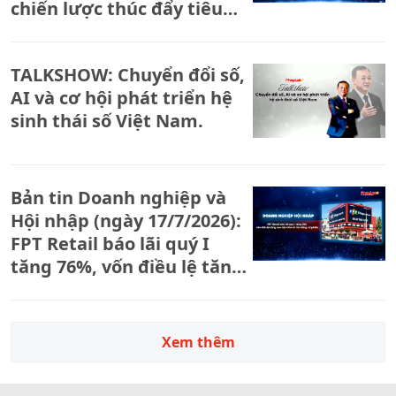
chiến lược thúc đẩy tiêu
dùng xanh, chuyển đổi số.
TALKSHOW: Chuyển đổi số,
AI và cơ hội phát triển hệ
sinh thái số Việt Nam.
Bản tin Doanh nghiệp và
Hội nhập (ngày 17/7/2026):
FPT Retail báo lãi quý I
tăng 76%, vốn điều lệ tăng
sau đợt chia cổ tức bằng cổ
phiếu
Xem thêm