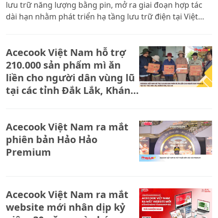
lưu trữ năng lượng bằng pin, mở ra giai đoạn hợp tác
dài hạn nhằm phát triển hạ tầng lưu trữ điện tại Việt
Nam. Sự kiện đánh dấu bước đi quan trọng trong tiến
trình chuyển dịch năng lượng, góp phần nâng cao tính
Acecook Việt Nam hỗ trợ
linh hoạt, an toàn vận hành hệ thống điện và thúc đẩy
phát triển năng lượng tái tạo bền vững theo định
210.000 sản phẩm mì ăn
hướng quốc gia.
liền cho người dân vùng lũ
tại các tỉnh Đắk Lắk, Khánh
Hòa, Gia Lai
Acecook Việt Nam ra mắt
phiên bản Hảo Hảo
Premium
Acecook Việt Nam ra mắt
website mới nhân dịp kỷ