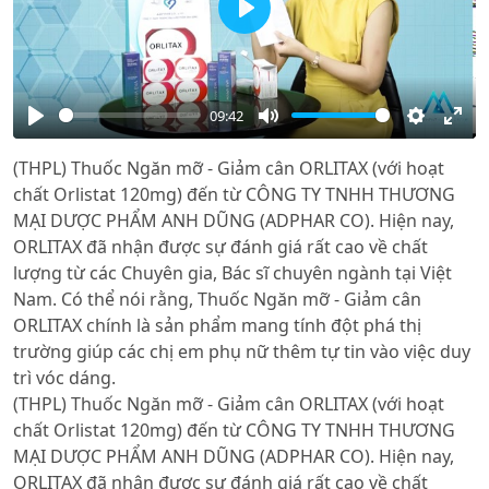
Play
09:42
Play
Mute
Settings
Ente
(THPL) Thuốc Ngăn mỡ - Giảm cân ORLITAX (với hoạt
full
chất Orlistat 120mg) đến từ CÔNG TY TNHH THƯƠNG
MẠI DƯỢC PHẨM ANH DŨNG (ADPHAR CO). Hiện nay,
ORLITAX đã nhận được sự đánh giá rất cao về chất
lượng từ các Chuyên gia, Bác sĩ chuyên ngành tại Việt
Nam. Có thể nói rằng, Thuốc Ngăn mỡ - Giảm cân
ORLITAX chính là sản phẩm mang tính đột phá thị
trường giúp các chị em phụ nữ thêm tự tin vào việc duy
trì vóc dáng.
(THPL) Thuốc Ngăn mỡ - Giảm cân ORLITAX (với hoạt
chất Orlistat 120mg) đến từ CÔNG TY TNHH THƯƠNG
MẠI DƯỢC PHẨM ANH DŨNG (ADPHAR CO). Hiện nay,
ORLITAX đã nhận được sự đánh giá rất cao về chất