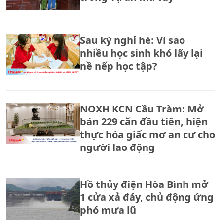
Sau kỳ nghỉ hè: Vì sao
nhiều học sinh khó lấy lại
nề nếp học tập?
NOXH KCN Cầu Tràm: Mở
bán 229 căn đầu tiên, hiện
thực hóa giấc mơ an cư cho
người lao động
Hồ thủy điện Hòa Bình mở
1 cửa xả đáy, chủ động ứng
phó mưa lũ