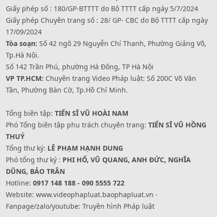
Giấy phép số : 180/GP-BTTTT do Bộ TTTT cấp ngày 5/7/2024
Giấy phép Chuyên trang số : 28/ GP- CBC do Bộ TTTT cấp ngày
17/09/2024
Tòa soạn:
Số 42 ngõ 29 Nguyễn Chí Thanh, Phường Giảng Võ,
Tp.Hà Nội.
Số 142 Trần Phú, phường Hà Đông, TP Hà Nội
VP TP.HCM:
Chuyên trang Video Pháp luật: Số 200C Võ Văn
Tần, Phường Bàn Cờ, Tp.Hồ Chí Minh.
Tổng biên tập:
TIẾN SĨ VŨ HOÀI NAM
Phó Tổng biên tập phụ trách chuyên trang:
TIẾN SĨ VŨ HỒNG
THUÝ
Tổng thư ký:
LÊ PHẠM HẠNH DUNG
Phó tổng thư ký :
PHI HỔ, VŨ QUANG, ANH ĐỨC, NGHĨA
DŨNG, BẢO TRÂN
Hotline:
0917 148 188 - 090 5555 722
Website: www.videophapluat.baophapluat.vn -
Fanpage/zalo/youtube: Truyền hình Pháp luật