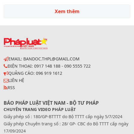
tham gia thị trường. Theo đó, trong kỳ điều chỉnh ngày
15/5/2025, Liên Bộ không thực hiện trích lập và không
Xem thêm
chi Quỹ Bình ổn giá xăng dầu đối với tất cả các mặt
hàng.
EMAIL: BANDOC.THPL@GMAIL.COM
ĐIỆN THOẠI: 0917 148 188 - 090 5555 722
QUẢNG CÁO: 096 919 1612
LIÊN HỆ
RSS
BÁO PHÁP LUẬT VIỆT NAM - BỘ TƯ PHÁP
CHUYÊN TRANG VIDEO PHÁP LUẬT
Giấy phép số : 180/GP-BTTTT do Bộ TTTT cấp ngày 5/7/2024
Giấy phép Chuyên trang số : 28/ GP- CBC do Bộ TTTT cấp ngày
17/09/2024