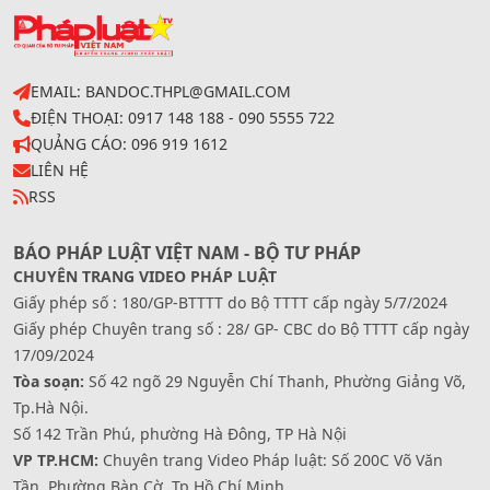
EMAIL: BANDOC.THPL@GMAIL.COM
ĐIỆN THOẠI: 0917 148 188 - 090 5555 722
QUẢNG CÁO: 096 919 1612
LIÊN HỆ
RSS
BÁO PHÁP LUẬT VIỆT NAM - BỘ TƯ PHÁP
CHUYÊN TRANG VIDEO PHÁP LUẬT
Giấy phép số : 180/GP-BTTTT do Bộ TTTT cấp ngày 5/7/2024
Giấy phép Chuyên trang số : 28/ GP- CBC do Bộ TTTT cấp ngày
17/09/2024
Tòa soạn:
Số 42 ngõ 29 Nguyễn Chí Thanh, Phường Giảng Võ,
Tp.Hà Nội.
Số 142 Trần Phú, phường Hà Đông, TP Hà Nội
VP TP.HCM:
Chuyên trang Video Pháp luật: Số 200C Võ Văn
Tần, Phường Bàn Cờ, Tp.Hồ Chí Minh.