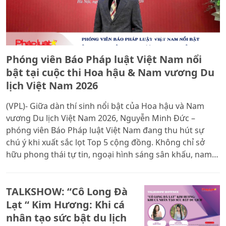
Phóng viên Báo Pháp luật Việt Nam nổi
bật tại cuộc thi Hoa hậu & Nam vương Du
lịch Việt Nam 2026
(VPL)- Giữa dàn thí sinh nổi bật của Hoa hậu và Nam
vương Du lịch Việt Nam 2026, Nguyễn Minh Đức –
phóng viên Báo Pháp luật Việt Nam đang thu hút sự
chú ý khi xuất sắc lọt Top 5 cộng đồng. Không chỉ sở
hữu phong thái tự tin, ngoại hình sáng sân khấu, nam
phóng viên trẻ còn ghi dấu ấn bằng hình ảnh năng
động, bản lĩnh và tinh thần dám bước ra khỏi giới hạn
TALKSHOW: “Cô Long Đà
của một người làm báo thời đại mới.
Lạt “ Kim Hương: Khi cá
nhân tạo sức bật du lịch