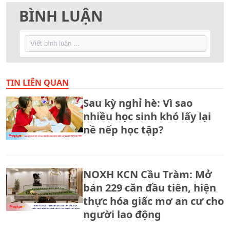
BÌNH LUẬN
TIN LIÊN QUAN
Sau kỳ nghỉ hè: Vì sao
nhiều học sinh khó lấy lại
nề nếp học tập?
NOXH KCN Cầu Tràm: Mở
bán 229 căn đầu tiên, hiện
thực hóa giấc mơ an cư cho
người lao động