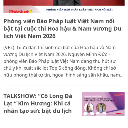
Phóng viên Báo Pháp luật Việt Nam nổi
bật tại cuộc thi Hoa hậu & Nam vương Du
lịch Việt Nam 2026
(VPL)- Giữa dàn thí sinh nổi bật của Hoa hậu và Nam
vương Du lịch Việt Nam 2026, Nguyễn Minh Đức –
phóng viên Báo Pháp luật Việt Nam đang thu hút sự
chú ý khi xuất sắc lọt Top 5 cộng đồng. Không chỉ sở
hữu phong thái tự tin, ngoại hình sáng sân khấu, nam
phóng viên trẻ còn ghi dấu ấn bằng hình ảnh năng
động, bản lĩnh và tinh thần dám bước ra khỏi giới hạn
TALKSHOW: “Cô Long Đà
của một người làm báo thời đại mới.
Lạt “ Kim Hương: Khi cá
nhân tạo sức bật du lịch