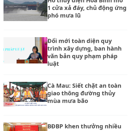
Hồ thủy điện Hòa Bình mở
1 cửa xả đáy, chủ động ứng
phó mưa lũ
Đổi mới toàn diện quy
trình xây dựng, ban hành
văn bản quy phạm pháp
luật
Cà Mau: Siết chặt an toàn
giao thông đường thủy
mùa mưa bão
BĐBP khen thưởng nhiều