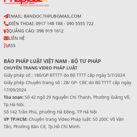
EMAIL: BANDOC.THPL@GMAIL.COM
ĐIỆN THOẠI: 0917 148 188 - 090 5555 722
QUẢNG CÁO: 096 919 1612
LIÊN HỆ
RSS
BÁO PHÁP LUẬT VIỆT NAM - BỘ TƯ PHÁP
CHUYÊN TRANG VIDEO PHÁP LUẬT
Giấy phép số : 180/GP-BTTTT do Bộ TTTT cấp ngày 5/7/2024
Giấy phép Chuyên trang số : 28/ GP- CBC do Bộ TTTT cấp ngày
17/09/2024
Tòa soạn:
Số 42 ngõ 29 Nguyễn Chí Thanh, Phường Giảng Võ,
Tp.Hà Nội.
Số 142 Trần Phú, phường Hà Đông, TP Hà Nội
VP TP.HCM:
Chuyên trang Video Pháp luật: Số 200C Võ Văn
Tần, Phường Bàn Cờ, Tp.Hồ Chí Minh.