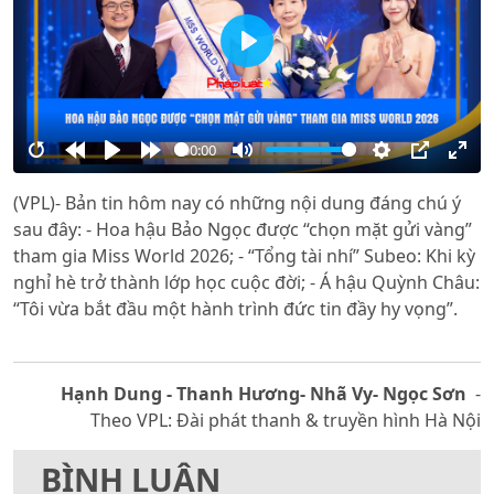
Play
00:00
Restart
Rewind
Play
Forward
Mute
Settings
PIP
Ente
(VPL)- Bản tin hôm nay có những nội dung đáng chú ý
10s
10s
full
sau đây: - Hoa hậu Bảo Ngọc được “chọn mặt gửi vàng”
tham gia Miss World 2026; - “Tổng tài nhí” Subeo: Khi kỳ
nghỉ hè trở thành lớp học cuộc đời; - Á hậu Quỳnh Châu:
“Tôi vừa bắt đầu một hành trình đức tin đầy hy vọng”.
Hạnh Dung - Thanh Hương- Nhã Vy- Ngọc Sơn
-
Theo VPL: Đài phát thanh & truyền hình Hà Nội
BÌNH LUẬN