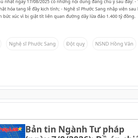
hủ nhật ngày 17/08/2025 có những nội dung đáng chú ý sau đây: - 
ật hóa tang lễ đầy kịch tính; - Nghệ sĩ Phước Sang nhập viện sau 
bức xúc vì bị giật tít liên quan đường dây lừa đảo 1.400 tỷ đồng.
Nghệ sĩ Phước Sang
Đột quỵ
NSND Hồng Vân
Bản tin Ngành Tư pháp