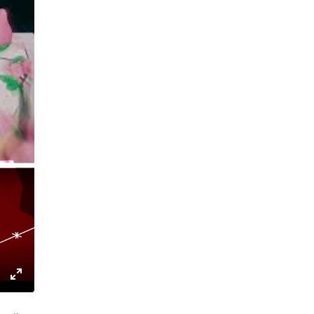
gs
IP
Enter
fullscreen