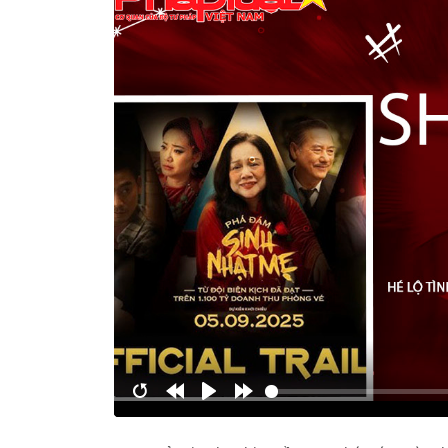
Restart
Rewind
Play
Forward
10s
10s