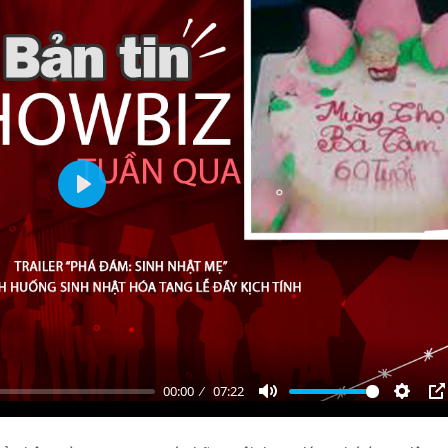
Play
00:00
07:22
Mute
Settin
P