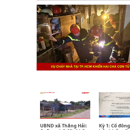
UBND xã Thắng Hải:
Kỳ 1: Cổ đông