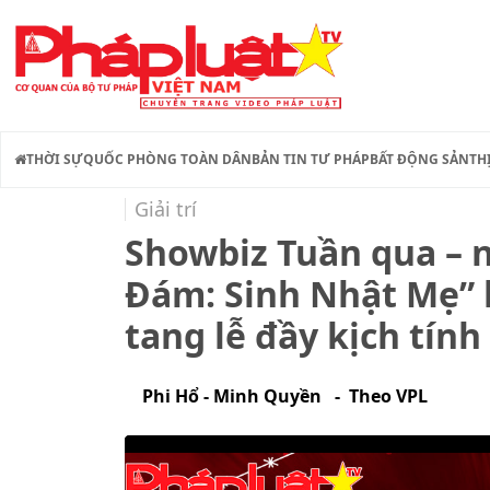
THỜI SỰ
QUỐC PHÒNG TOÀN DÂN
BẢN TIN TƯ PHÁP
BẤT ĐỘNG SẢN
TH
Giải trí
Showbiz Tuần qua – n
Đám: Sinh Nhật Mẹ” h
tang lễ đầy kịch tính
Phi Hổ - Minh Quyền - Theo VPL