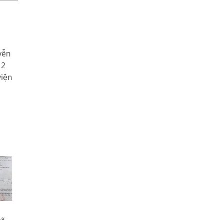
yễn
 2
viện