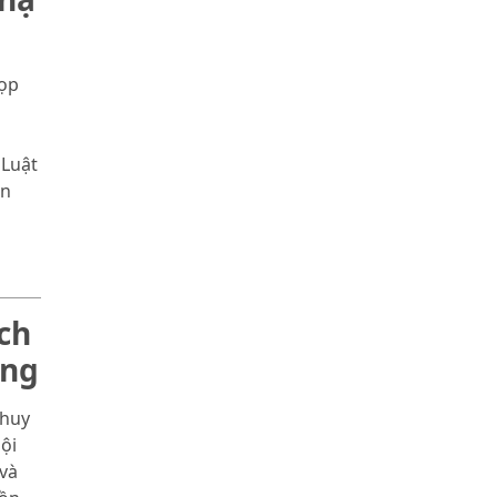
họp
 Luật
ển
ch
òng
 huy
ội
và