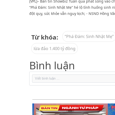
(VPL)– Bản tin Showbiz Tuần qua phát sóng vào c
“Phá Đám: Sinh Nhật Mẹ” hé lộ tình huống sinh nh
đột quỵ, sức khỏe vẫn nguy kịch; - NSND Hồng Vân 
Từ khóa:
“Phá Đám: Sinh Nhật Mẹ”
lừa đảo 1.400 tỷ đồng
Bình luận