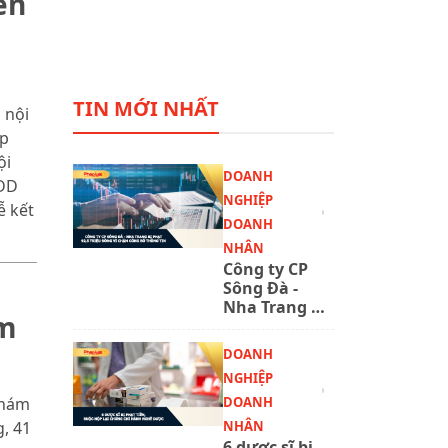
ến
TIN MỚI NHẤT
 nội
áp
ội
DOANH
PĐD
NGHIỆP
ễ kết
DOANH
NHÂN
Công ty CP
Sông Đà -
Nha Trang bị
am
phạt 92,5
triệu đồng vì
DOANH
chậm công
NGHIỆP
bố thông tin
DOANH
khám
NHÂN
, 41
6 dược sĩ bị