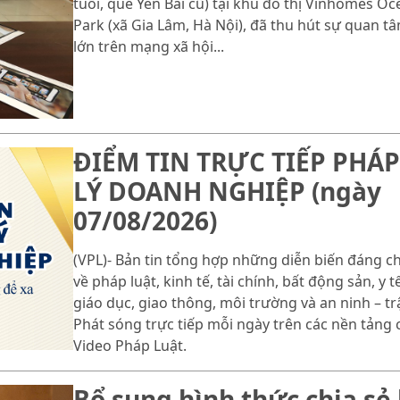
tuổi, quê Yên Bái cũ) tại khu đô thị Vinhomes Oc
Park (xã Gia Lâm, Hà Nội), đã thu hút sự quan t
lớn trên mạng xã hội...
ĐIỂM TIN TRỰC TIẾP PHÁP
LÝ DOANH NGHIỆP (ngày
07/08/2026)
(VPL)- Bản tin tổng hợp những diễn biến đáng c
về pháp luật, kinh tế, tài chính, bất động sản, y tế
giáo dục, giao thông, môi trường và an ninh – trậ
Phát sóng trực tiếp mỗi ngày trên các nền tảng 
Video Pháp Luật.
Bổ sung hình thức chia sẻ