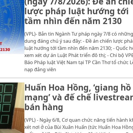
(ngày 7/8/2026): Đề án chi
lược pháp luật hướng tới
tầm nhìn đến năm 2130
(VPL)- Bản tin Ngành Tư pháp ngày 7/8 có những
dung đáng chú ý sau đây: - Đề án chiến lược ph
luật hướng tới tầm nhìn đến năm 2130; - Quốc h
xem xét dự án Luật Phát triển đô thị; - Chi bộ V
Báo Pháp luật Việt Nam tại TP Cần Thơ tổ chức L
nạp đảng viên
Huấn Hoa Hồng, ‘giang hồ
mạng’ và đế chế livestre
bán hàng
(VPL) - Ngày 6/8, Cơ quan chức năng tiến hành 
xét nơi ở của Bùi Xuân Huấn (tức Huấn Hoa Hồng