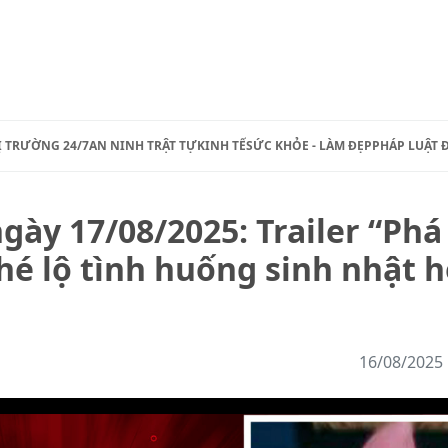
Ị TRƯỜNG 24/7
AN NINH TRẬT TỰ
KINH TẾ
SỨC KHỎE - LÀM ĐẸP
PHÁP LUẬT 
gày 17/08/2025: Trailer “Phá
é lộ tình huống sinh nhật 
16/08/2025