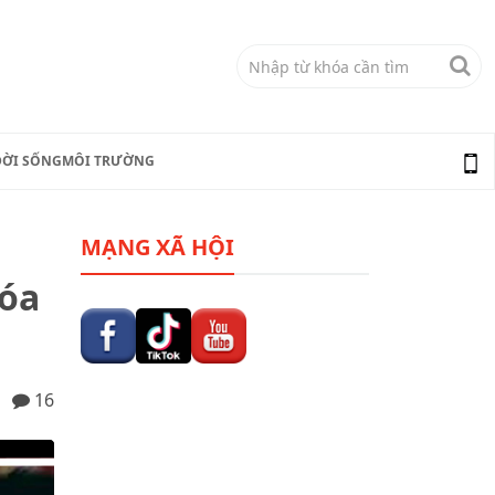
ĐỜI SỐNG
MÔI TRƯỜNG
MẠNG XÃ HỘI
hóa
16