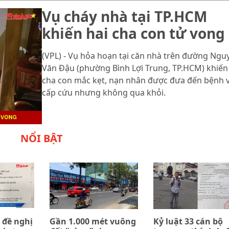
Vụ cháy nhà tại TP.HCM
khiến hai cha con tử vong
(VPL) - Vụ hỏa hoạn tại căn nhà trên đường Ngu
Văn Đậu (phường Bình Lợi Trung, TP.HCM) khiến
cha con mắc kẹt, nạn nhân được đưa đến bệnh 
cấp cứu nhưng không qua khỏi.
NỔI BẬT
 đề nghị
Gần 1.000 mét vuông
Kỷ luật 33 cán bộ