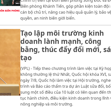
Chính trị viên tại Đồn Biên phòng Sông Đốc và 
Biên phòng Khánh Tiến, góp phần kiện toàn đội
cán bộ chủ trì, nâng cao hiệu quả quản lý, bảo v
quyền, an ninh biên giới biển.
Tạo lập môi trường kinh
doanh lành mạnh, công
bằng, thúc đẩy đổi mới, s
tạo
(VPL) - Tiếp theo chương trình làm việc tại Kỳ họ
không thường lệ thứ Nhất, Quốc hội khóa XVI, 
ngày 7/8, Quốc hội làm việc tại Hội trường, nghe
trình và Báo cáo thẩm tra dự án Luật sửa đổi, bổ
sung một số điều của 10 luật có liên quan đến t
tục hành chính, điều kiện kinh doanh trong lĩnh
nông nghiệp và môi trường.