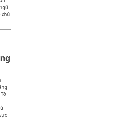
Đồn
 ngũ
ệ chủ
áng
p
sáng
 Tờ
hủ
 vực