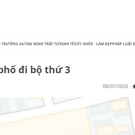
Ị TRƯỜNG 24/7
AN NINH TRẬT TỰ
KINH TẾ
SỨC KHỎE - LÀM ĐẸP
PHÁP LUẬT 
hố đi bộ thứ 3
08/07/2020