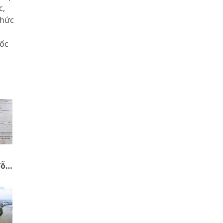
c,
chức
mốc
đỗ
ị