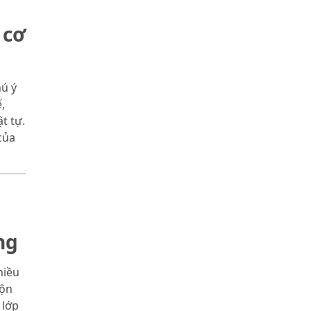
 cơ
hú ý
,
t tự.
của
ng
hiều
rộn
 lớp