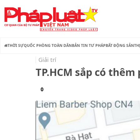
THỜI SỰ
QUỐC PHÒNG TOÀN DÂN
BẢN TIN TƯ PHÁP
BẤT ĐỘNG SẢN
TH
Giải trí
TP.HCM sắp có thêm p
0