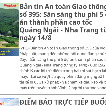
Bản tin An toàn Giao thôn
số 395: Sẵn sàng thu phí 5
án thành phần cao tốc
Quảng Ngãi - Nha Trang t
ngày 14/8
(VPL)- Bản tin An toàn Giao thông số 395 của Vi
Pháp luật, mang đến những nội dung đáng chú 
đây: - Sẵn sàng thu phí 5 dự án thành phần cao 
Quảng Ngãi - Nha Trang từ ngày 14/8; - Cục CSG
chỉnh lý các lỗi trừ điểm trong bài thi sát hạch lái
máy; - Lái xe vượt ẩu quay phim đăng mạng xã hộ
tài xế bị CSGT xử phạt; - Va chạm xe đầu kéo và 
máy trên tuyến tránh Vinh, 2 người thương vong
ĐIỂM BÁO TRỰC TIẾP BUỔ