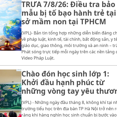
TRƯA 7/8/26: Điều tra bảo
mẫu bị tố bạo hành trẻ tại
sở mầm non tại TPHCM
(VPL)- Bản tin tổng hợp những diễn biến đáng c
về pháp luật, kinh tế, tài chính, bất động sản, y tế
giáo dục, giao thông, môi trường và an ninh – trậ
Phát sóng trực tiếp mỗi ngày trên các nền tảng 
Video Pháp Luật.
Chào đón học sinh lớp 1:
Khởi đầu hạnh phúc từ
những vòng tay yêu thươ
(VPL) - Những ngày đầu tháng 8, không khí tại n
trường tiểu học trên địa bàn TP Hà Nội trở nên 
ràng khi hàng nghìn học sinh chuẩn bị bước vào