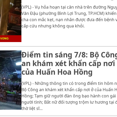
(VPL) - Vụ hỏa hoạn tại căn nhà trên đường Ngu
Văn Đậu (phường Bình Lợi Trung, TP.HCM) khiến
cha con mắc kẹt, nạn nhân được đưa đến bệnh 
cấp cứu nhưng không qua khỏi.
Điểm tin sáng 7/8: Bộ Côn
an khám xét khẩn cấp nơi
của Huấn Hoa Hồng
(VPL) - Những thông tin có trong điểm tin hôm n
Bộ Công an khám xét khẩn cấp nơi ở của Huấn 
Hồng; Tạm giữ người đàn ông bạo hành con gái
người tình; Bắt nữ đối tượng trộm lư hương tại 
thờ liệt sĩ...