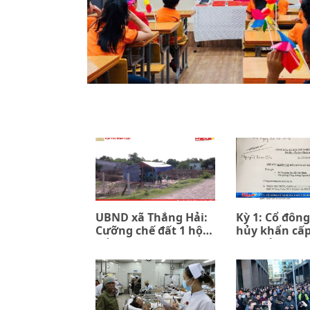
UBND xã Thắng Hải:
Kỳ 1: Cổ đông
Cưỡng chế đất 1 hộ
hủy khẩn cấ
để đền bù 7 hộ (kỳ 1)
đồng ủy quyề
PPIP và Sac