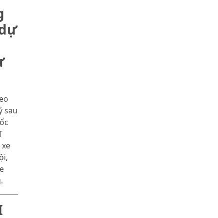
nổi tiếng
g
 dự
ừ
deo
ý sau
tốc
T
 xe
i,
xe
.
I