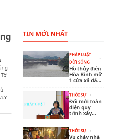
TIN MỚI NHẤT
áng
PHÁP LUẬT
p
ĐỜI SỐNG
sáng
Hồ thủy điện
Hòa Bình mở
 Tờ
1 cửa xả đáy,
chủ động
hủ
ứng phó mưa
THỜI SỰ
 vực
lũ
Đổi mới toàn
diện quy
trình xây
dựng, ban
hành văn
bản quy
THỜI SỰ
phạm pháp
Vụ cháy nhà