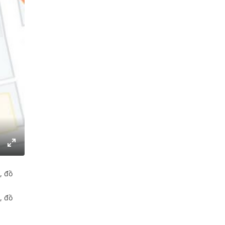
gs
IP
Enter
fullscreen
, đồ
, đồ