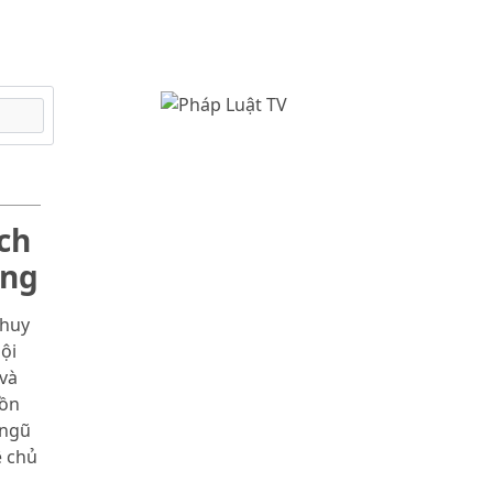
ch
òng
 huy
ội
và
Đồn
 ngũ
ệ chủ