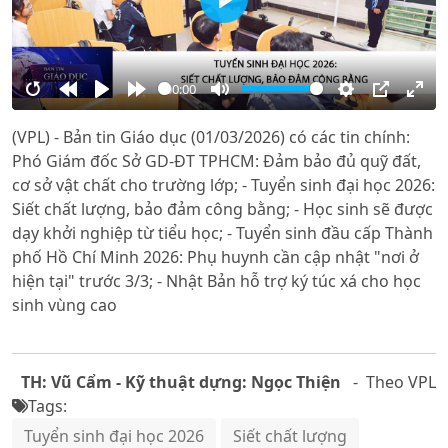
Play
00:00
Restart
Rewind
Play
Forward
Mute
Settings
PIP
Ente
(VPL) - Bản tin Giáo dục (01/03/2026) có các tin chính:
10s
10s
full
Phó Giám đốc Sở GD-ĐT TPHCM: Đảm bảo đủ quỹ đất,
cơ sở vật chất cho trường lớp; - Tuyển sinh đại học 2026:
Siết chất lượng, bảo đảm công bằng; - Học sinh sẽ được
dạy khởi nghiệp từ tiểu học; - Tuyển sinh đầu cấp Thành
phố Hồ Chí Minh 2026: Phụ huynh cần cập nhật "nơi ở
hiện tại" trước 3/3; - Nhật Bản hỗ trợ ký túc xá cho học
sinh vùng cao
TH: Vũ Cẩm - Kỹ thuật dựng: Ngọc Thiện
- Theo VPL
Tags:
Tuyển sinh đại học 2026
Siết chất lượng