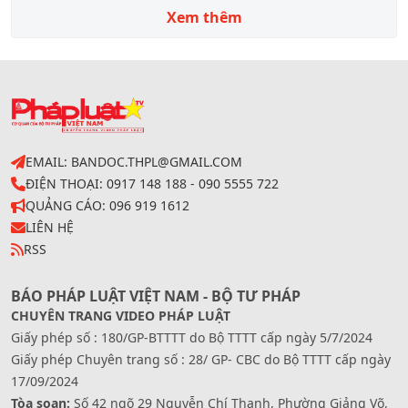
bạ; - Trao hơn 2.700 suất quà tặng học sinh biên giới
Xem thêm
tỉnh Tuyên Quang.
EMAIL: BANDOC.THPL@GMAIL.COM
ĐIỆN THOẠI: 0917 148 188 - 090 5555 722
QUẢNG CÁO: 096 919 1612
LIÊN HỆ
RSS
BÁO PHÁP LUẬT VIỆT NAM - BỘ TƯ PHÁP
CHUYÊN TRANG VIDEO PHÁP LUẬT
Giấy phép số : 180/GP-BTTTT do Bộ TTTT cấp ngày 5/7/2024
Giấy phép Chuyên trang số : 28/ GP- CBC do Bộ TTTT cấp ngày
17/09/2024
Tòa soạn:
Số 42 ngõ 29 Nguyễn Chí Thanh, Phường Giảng Võ,