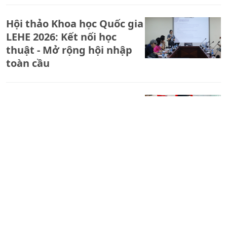
Hội thảo Khoa học Quốc gia
LEHE 2026: Kết nối học
thuật - Mở rộng hội nhập
toàn cầu
Bản tin Giáo dục
(01/04/2026): Tuyển sinh
đầu cấp tại TPHCM: Được
học gần nhà, không ràng
buộc phường, xã.
Bản tin Giáo dục
(29/03/2026): Đề nghị Công
an làm rõ vụ đề thi giả mạo
ở Đắk Lắk gây bức xúc dư