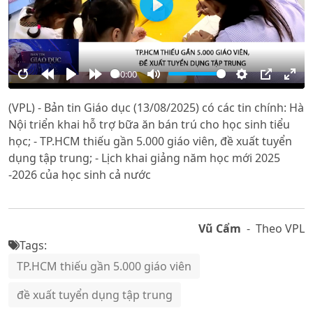
Play
00:00
Restart
Rewind
Play
Forward
Mute
Settings
PIP
Ente
(VPL) - Bản tin Giáo dục (13/08/2025) có các tin chính: Hà
10s
10s
full
Nội triển khai hỗ trợ bữa ăn bán trú cho học sinh tiểu
học; - TP.HCM thiếu gần 5.000 giáo viên, đề xuất tuyển
dụng tập trung; - Lịch khai giảng năm học mới 2025
-2026 của học sinh cả nước
Vũ Cẩm
- Theo VPL
Tags:
TP.HCM thiếu gần 5.000 giáo viên
đề xuất tuyển dụng tập trung