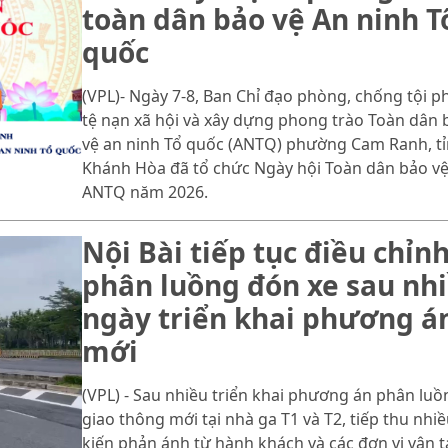
toàn dân bảo vệ An ninh T
quốc
(VPL)- Ngày 7-8, Ban Chỉ đạo phòng, chống tội p
tệ nạn xã hội và xây dựng phong trào Toàn dân 
vệ an ninh Tổ quốc (ANTQ) phường Cam Ranh, t
Khánh Hòa đã tổ chức Ngày hội Toàn dân bảo v
ANTQ năm 2026.
Nội Bài tiếp tục điều chỉn
phân luồng đón xe sau nh
ngày triển khai phương á
mới
(VPL) - Sau nhiều triển khai phương án phân luồ
giao thông mới tại nhà ga T1 và T2, tiếp thu nhiề
kiến phản ánh từ hành khách và các đơn vị vận tả