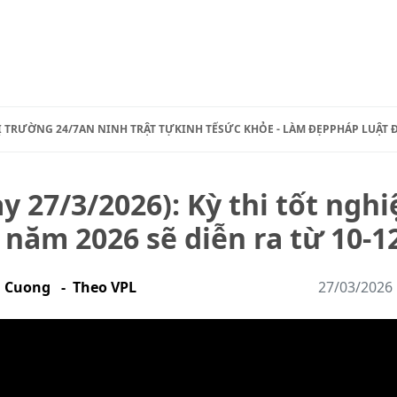
Ị TRƯỜNG 24/7
AN NINH TRẬT TỰ
KINH TẾ
SỨC KHỎE - LÀM ĐẸP
PHÁP LUẬT 
y 27/3/2026): Kỳ thi tốt nghi
năm 2026 sẽ diễn ra từ 10-1
h Cuong - Theo VPL
27/03/2026