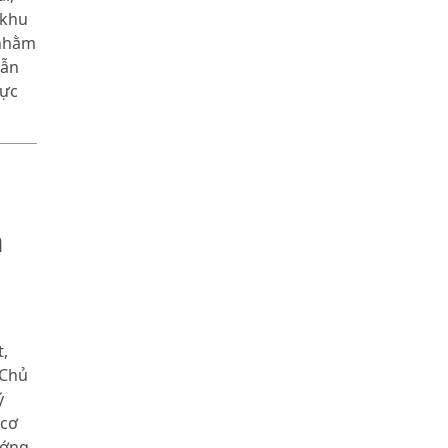
 khu
 nhằm
vẫn
vực
n
,
 Chủ
ý
 cơ
ướng