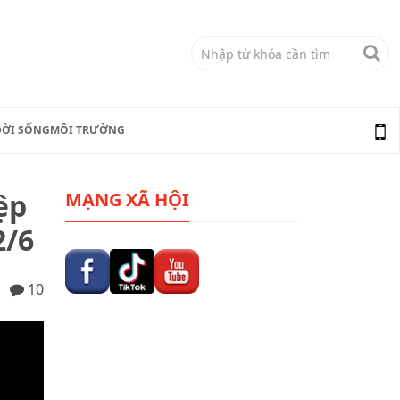
ĐỜI SỐNG
MÔI TRƯỜNG
ệp
MẠNG XÃ HỘI
2/6
10