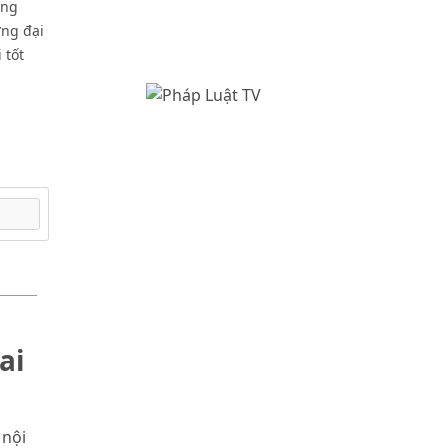
ông
ờng đại
 tốt
ai
 nội