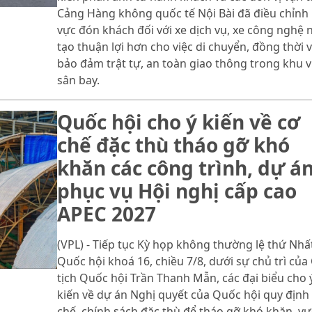
Cảng Hàng không quốc tế Nội Bài đã điều chỉnh
vực đón khách đối với xe dịch vụ, xe công nghệ
tạo thuận lợi hơn cho việc di chuyển, đồng thời 
bảo đảm trật tự, an toàn giao thông trong khu 
sân bay.
Quốc hội cho ý kiến về cơ
chế đặc thù tháo gỡ khó
khăn các công trình, dự á
phục vụ Hội nghị cấp cao
APEC 2027
(VPL) - Tiếp tục Kỳ họp không thường lệ thứ Nhất
Quốc hội khoá 16, chiều 7/8, dưới sự chủ trì của
tịch Quốc hội Trần Thanh Mẫn, các đại biểu cho 
kiến về dự án Nghị quyết của Quốc hội quy định
chế, chính sách đặc thù để tháo gỡ khó khăn, v