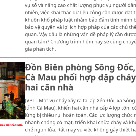
vụ số và nâng cao chất lượng phục vụ người dân
nhiên, việc khai thác dữ liệu công cần được đặt 
khuôn khổ pháp luật nhằm bảo đảm tính minh b
bảo vệ quyền và lợi ích hợp pháp của các chủ thể
quan. Vậy đâu là những vấn đề pháp lý cần được
quan tâm? Chương trình hôm nay sẽ cùng chuy
gia phân tích.
Đồn Biên phòng Sông Đốc,
Cà Mau phối hợp dập cháy
hai căn nhà
(VPL - Một vụ cháy xảy ra tại ấp Xẻo Đôi, xã Sôn
(tỉnh Cà Mau), khiến hai căn nhà cấp 4 lợp tôn, c
lửng bị thiêu rụi hoàn toàn. Các lực lượng chức
nhanh chóng có mặt, triển khai chữa cháy và k
chế ngọn lửa. Rất may vụ việc không gây thiệt hạ