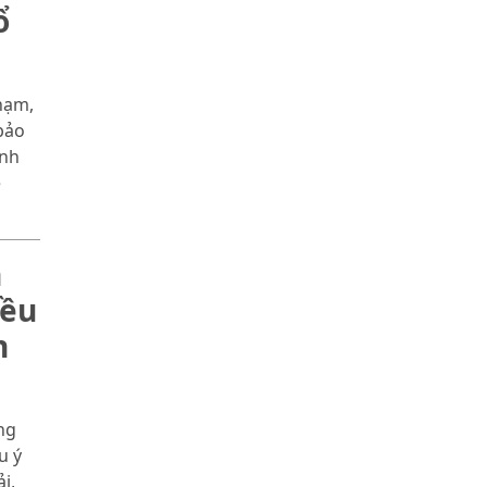
ổ
hạm,
bảo
ỉnh
ệ
h
iều
n
ng
u ý
i,