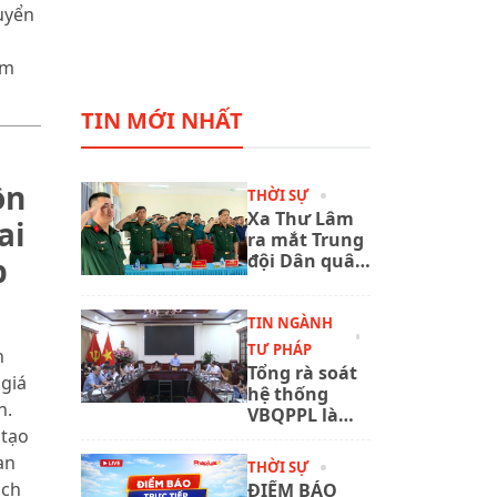
uyển
ăm
TIN MỚI NHẤT
ồn
THỜI SỰ
Xa Thư Lâm
ai
ra mắt Trung
đội Dân quân
p
thường trực,
đáp ứng yêu
cầu nhiệm vụ
TIN NGÀNH
quốc phòng
TƯ PHÁP
h
trong tình
Tổng rà soát
 giá
hình mới
hệ thống
h.
VBQPPL là
 tạo
nhiệm vụ
trọng tâm,
an
THỜI SỰ
quan trọng
ịch
ĐIỂM BÁO