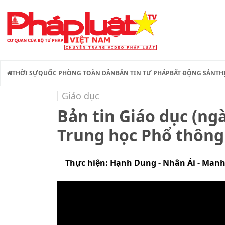
THỜI SỰ
QUỐC PHÒNG TOÀN DÂN
BẢN TIN TƯ PHÁP
BẤT ĐỘNG SẢN
TH
Giáo dục
Bản tin Giáo dục (ngà
Trung học Phổ thông 
Thực hiện: Hạnh Dung - Nhân Ái - Man