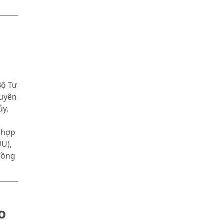
Bộ Tư
Tuyên
ủy,
 hợp
U),
đồng
o