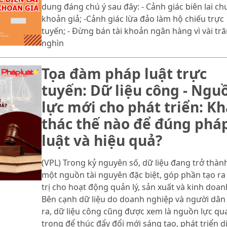
dung đáng chú ý sau đây: - Cảnh giác biên lai ch
khoản giả; -Cảnh giác lừa đảo làm hộ chiếu trực
tuyến; - Đừng bán tài khoản ngân hàng vì vài tr
nghìn
Tọa đàm pháp luật trực
tuyến: Dữ liệu công - Ngu
lực mới cho phát triển: Kh
thác thế nào để đúng phá
luật và hiệu quả?
(VPL) Trong kỷ nguyên số, dữ liệu đang trở thàn
một nguồn tài nguyên đặc biệt, góp phần tạo ra
trị cho hoạt động quản lý, sản xuất và kinh doan
Bên cạnh dữ liệu do doanh nghiệp và người dân
ra, dữ liệu công cũng được xem là nguồn lực qu
trọng để thúc đẩy đổi mới sáng tạo, phát triển d