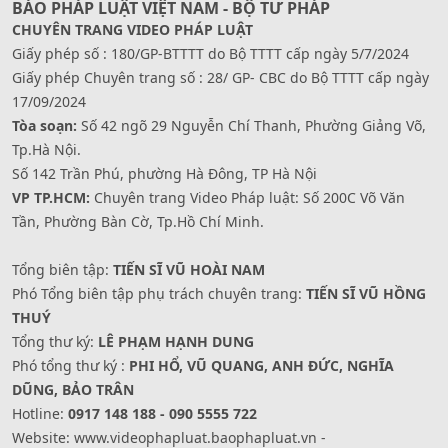
BÁO PHÁP LUẬT VIỆT NAM - BỘ TƯ PHÁP
CHUYÊN TRANG VIDEO PHÁP LUẬT
Giấy phép số : 180/GP-BTTTT do Bộ TTTT cấp ngày 5/7/2024
Giấy phép Chuyên trang số : 28/ GP- CBC do Bộ TTTT cấp ngày
17/09/2024
Tòa soạn:
Số 42 ngõ 29 Nguyễn Chí Thanh, Phường Giảng Võ,
Tp.Hà Nội.
Số 142 Trần Phú, phường Hà Đông, TP Hà Nội
VP TP.HCM:
Chuyên trang Video Pháp luật: Số 200C Võ Văn
Tần, Phường Bàn Cờ, Tp.Hồ Chí Minh.
Tổng biên tập:
TIẾN SĨ VŨ HOÀI NAM
Phó Tổng biên tập phụ trách chuyên trang:
TIẾN SĨ VŨ HỒNG
THUÝ
Tổng thư ký:
LÊ PHẠM HẠNH DUNG
Phó tổng thư ký :
PHI HỔ, VŨ QUANG, ANH ĐỨC, NGHĨA
DŨNG, BẢO TRÂN
Hotline:
0917 148 188 - 090 5555 722
Website: www.videophapluat.baophapluat.vn -