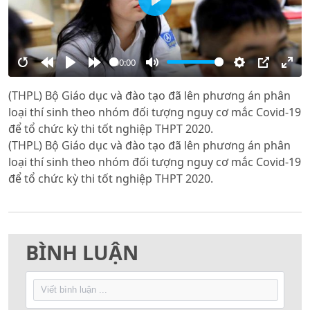
Play
00:00
Restart
Rewind
Play
Forward
Mute
Settings
PIP
Ente
(THPL) Bộ Giáo dục và đào tạo đã lên phương án phân
10s
10s
full
loại thí sinh theo nhóm đối tượng nguy cơ mắc Covid-19
để tổ chức kỳ thi tốt nghiệp THPT 2020.
(THPL) Bộ Giáo dục và đào tạo đã lên phương án phân
loại thí sinh theo nhóm đối tượng nguy cơ mắc Covid-19
để tổ chức kỳ thi tốt nghiệp THPT 2020.
BÌNH LUẬN