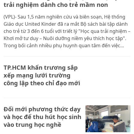
trải nghiệm dành cho trẻ mầm non
(VPL)- Sau 1,5 năm nghiên cứu và biên soạn, Hệ thống
Giáo dục United Kinder đã ra mắt Bộ sách bài tập dành
cho trẻ từ 3 đến 6 tuổi với triết lý "Học qua trải nghiệm –
Khơi mở tư duy – Nuôi dưỡng niềm yêu thích học tập".
Trong bối cảnh nhiều phụ huynh quan tâm đến việc
giúp con phát triển tư duy thay vì chỉ học trước chương
trình, bộ sách được kỳ vọng mang đến thêm một học
TP.HCM khẩn trương sắp
liệu phù hợp với từng giai đoạn phát triển của trẻ.
xếp mạng lưới trường
công lập theo chỉ đạo mới
Đổi mới phương thức dạy
và học để thu hút học sinh
vào trung học nghề