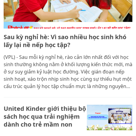
Sau kỳ nghỉ hè: Vì sao nhiều học sinh khó
lấy lại nề nếp học tập?
(VPL) - Sau mỗi kỳ nghỉ hè, rào cản lớn nhất đối với học
sinh thường không nằm ở khối lượng kiến thức mới, mà
ở sự suy giảm kỷ luật học đường. Việc gián đoạn nếp
sinh hoạt, xáo trộn nhịp sinh học cùng sự thiếu hụt một
cấu trúc quản lý học tập chuẩn mực là những nguyên
nhân trực tiếp dẫn đến tình trạng suy giảm mức độ tập
trung và khả năng ghi nhớ trong các tuần đầu năm học.
United Kinder giới thiệu bộ
Thực trạng này không chỉ đòi hỏi khả năng tự thích ứng
của học sinh, mà còn đặt ra yêu cầu cấp thiết đối với
sách học qua trải nghiệm
phụ huynh trong việc định hình và lựa chọn một môi
dành cho trẻ mầm non
trường giáo dục phù hợp.