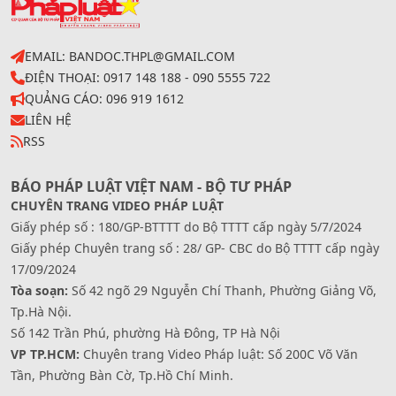
EMAIL: BANDOC.THPL@GMAIL.COM
ĐIỆN THOẠI: 0917 148 188 - 090 5555 722
QUẢNG CÁO: 096 919 1612
LIÊN HỆ
RSS
BÁO PHÁP LUẬT VIỆT NAM - BỘ TƯ PHÁP
CHUYÊN TRANG VIDEO PHÁP LUẬT
Giấy phép số : 180/GP-BTTTT do Bộ TTTT cấp ngày 5/7/2024
Giấy phép Chuyên trang số : 28/ GP- CBC do Bộ TTTT cấp ngày
17/09/2024
Tòa soạn:
Số 42 ngõ 29 Nguyễn Chí Thanh, Phường Giảng Võ,
Tp.Hà Nội.
Số 142 Trần Phú, phường Hà Đông, TP Hà Nội
VP TP.HCM:
Chuyên trang Video Pháp luật: Số 200C Võ Văn
Tần, Phường Bàn Cờ, Tp.Hồ Chí Minh.