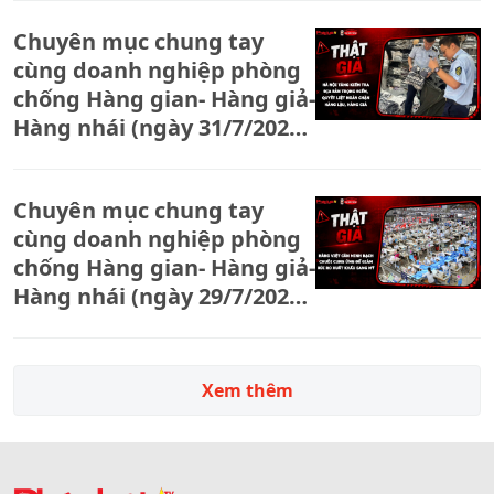
15 tấn yến chưng giả bán
Chuyên mục chung tay
trên mạng
cùng doanh nghiệp phòng
chống Hàng gian- Hàng giả-
Hàng nhái (ngày 31/7/2026):
Hà Nội tăng kiểm tra địa
bàn trọng điểm, quyết liệt
Chuyên mục chung tay
ngăn chặn hàng lậu, hàng
cùng doanh nghiệp phòng
giả
chống Hàng gian- Hàng giả-
Hàng nhái (ngày 29/7/2026):
Hàng Việt cần minh bạch
chuỗi cung ứng để giảm rủi
ro xuất khẩu sang Mỹ
Xem thêm