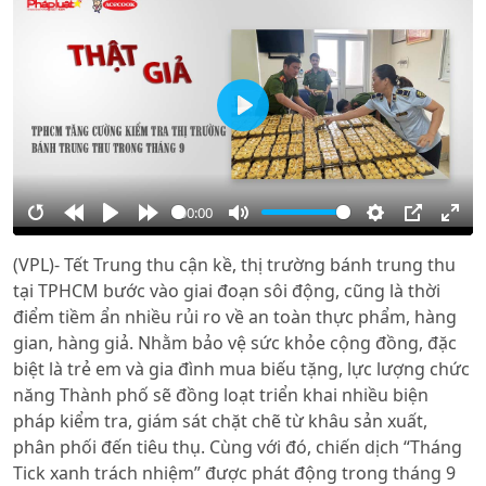
Play
00:00
Restart
Rewind
Play
Forward
Mute
Settings
PIP
Ente
(VPL)- Tết Trung thu cận kề, thị trường bánh trung thu
10s
10s
full
tại TPHCM bước vào giai đoạn sôi động, cũng là thời
điểm tiềm ẩn nhiều rủi ro về an toàn thực phẩm, hàng
gian, hàng giả. Nhằm bảo vệ sức khỏe cộng đồng, đặc
biệt là trẻ em và gia đình mua biếu tặng, lực lượng chức
năng Thành phố sẽ đồng loạt triển khai nhiều biện
pháp kiểm tra, giám sát chặt chẽ từ khâu sản xuất,
phân phối đến tiêu thụ. Cùng với đó, chiến dịch “Tháng
Tick xanh trách nhiệm” được phát động trong tháng 9