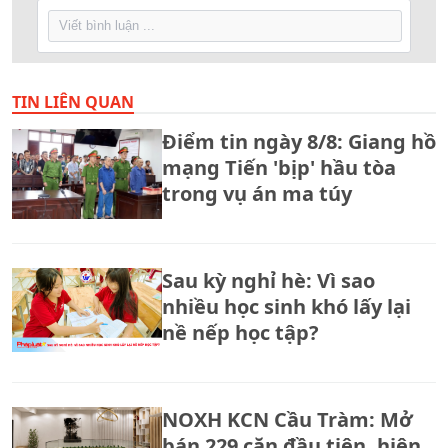
TIN LIÊN QUAN
Điểm tin ngày 8/8: Giang hồ
mạng Tiến 'bịp' hầu tòa
trong vụ án ma túy
Sau kỳ nghỉ hè: Vì sao
nhiều học sinh khó lấy lại
nề nếp học tập?
NOXH KCN Cầu Tràm: Mở
bán 229 căn đầu tiên, hiện