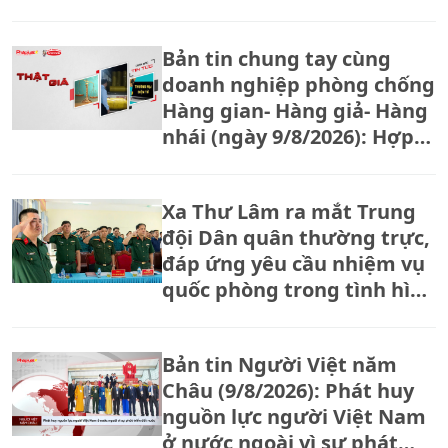
qua cuộc thi "Tôi khỏe đẹp
hơn"
Bản tin chung tay cùng
doanh nghiệp phòng chống
Hàng gian- Hàng giả- Hàng
nhái (ngày 9/8/2026): Hợp
tác xã tăng bảo vệ thương
hiệu trước tình trạng hàng
Xa Thư Lâm ra mắt Trung
giả, hàng nhái
đội Dân quân thường trực,
đáp ứng yêu cầu nhiệm vụ
quốc phòng trong tình hình
mới
Bản tin Người Việt năm
Châu (9/8/2026): Phát huy
nguồn lực người Việt Nam
ở nước ngoài vì sự phát