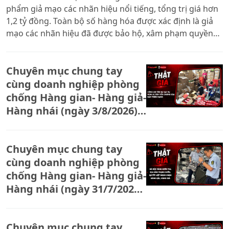
phẩm giả mạo các nhãn hiệu nổi tiếng, tổng trị giá hơn
1,2 tỷ đồng. Toàn bộ số hàng hóa được xác định là giả
mạo các nhãn hiệu đã được bảo hộ, xâm phạm quyền
sở hữu công nghiệp.
Chuyên mục chung tay
cùng doanh nghiệp phòng
chống Hàng gian- Hàng giả-
Hàng nhái (ngày 3/8/2026):
Công an tìm bị hại vụ hơn
15 tấn yến chưng giả bán
Chuyên mục chung tay
trên mạng
cùng doanh nghiệp phòng
chống Hàng gian- Hàng giả-
Hàng nhái (ngày 31/7/2026):
Hà Nội tăng kiểm tra địa
bàn trọng điểm, quyết liệt
Chuyên mục chung tay
ngăn chặn hàng lậu, hàng