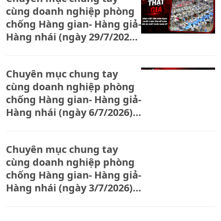
cùng doanh nghiệp phòng
giả
chống Hàng gian- Hàng giả-
Hàng nhái (ngày 29/7/2026):
Hàng Việt cần minh bạch
chuỗi cung ứng để giảm rủi
Chuyên mục chung tay
ro xuất khẩu sang Mỹ
cùng doanh nghiệp phòng
chống Hàng gian- Hàng giả-
Hàng nhái (ngày 6/7/2026):
Đồng Nai tăng cường truy
quét hàng giả, siết vi phạm
Chuyên mục chung tay
trên môi trường số.
cùng doanh nghiệp phòng
chống Hàng gian- Hàng giả-
Hàng nhái (ngày 3/7/2026):
Đưa 19 bị cáo ra xét xử vụ
sản xuất thực phẩm bảo vệ