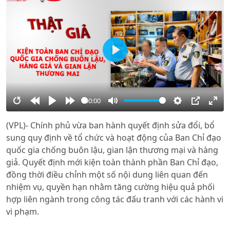
Play
00:00
Restart
Rewind
Play
Forward
Mute
Settings
PIP
Ente
(VPL)- Chính phủ vừa ban hành quyết định sửa đổi, bổ
10s
10s
full
sung quy định về tổ chức và hoạt động của Ban Chỉ đạo
quốc gia chống buôn lậu, gian lận thương mại và hàng
giả. Quyết định mới kiện toàn thành phần Ban Chỉ đạo,
đồng thời điều chỉnh một số nội dung liên quan đến
nhiệm vụ, quyền hạn nhằm tăng cường hiệu quả phối
hợp liên ngành trong công tác đấu tranh với các hành vi
vi phạm.