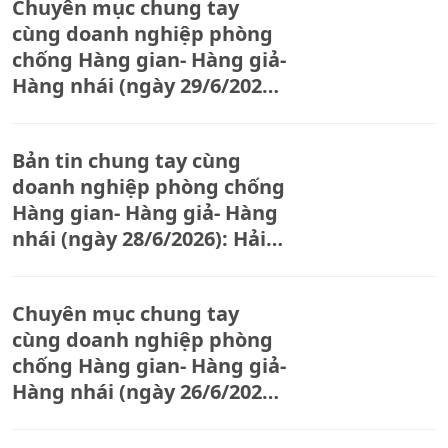
Chuyên mục chung tay
sức khỏe giả tại Herbitech.
cùng doanh nghiệp phòng
chống Hàng gian- Hàng giả-
Hàng nhái (ngày 29/6/2026):
Hà Nội tạm giữ 57.000 mặt
nạ giả mạo nhãn hiệu
Bản tin chung tay cùng
BANOBAGI
doanh nghiệp phòng chống
Hàng gian- Hàng giả- Hàng
nhái (ngày 28/6/2026): Hải
quan siết kiểm soát, phát
hiện hàng nghìn sản phẩm
Chuyên mục chung tay
nghi giả mạo trong đợt cao
cùng doanh nghiệp phòng
điểm.
chống Hàng gian- Hàng giả-
Hàng nhái (ngày 26/6/2026):
Hà Nội phát hiện hơn 2.500
sản phẩm thời trang nghi