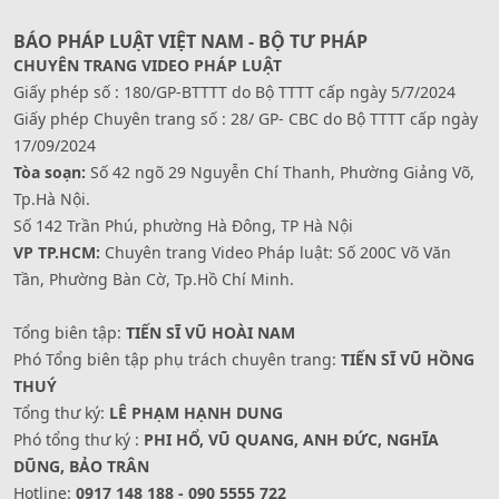
BÁO PHÁP LUẬT VIỆT NAM - BỘ TƯ PHÁP
CHUYÊN TRANG VIDEO PHÁP LUẬT
Giấy phép số : 180/GP-BTTTT do Bộ TTTT cấp ngày 5/7/2024
Giấy phép Chuyên trang số : 28/ GP- CBC do Bộ TTTT cấp ngày
17/09/2024
Tòa soạn:
Số 42 ngõ 29 Nguyễn Chí Thanh, Phường Giảng Võ,
Tp.Hà Nội.
Số 142 Trần Phú, phường Hà Đông, TP Hà Nội
VP TP.HCM:
Chuyên trang Video Pháp luật: Số 200C Võ Văn
Tần, Phường Bàn Cờ, Tp.Hồ Chí Minh.
Tổng biên tập:
TIẾN SĨ VŨ HOÀI NAM
Phó Tổng biên tập phụ trách chuyên trang:
TIẾN SĨ VŨ HỒNG
THUÝ
Tổng thư ký:
LÊ PHẠM HẠNH DUNG
Phó tổng thư ký :
PHI HỔ, VŨ QUANG, ANH ĐỨC, NGHĨA
DŨNG, BẢO TRÂN
Hotline:
0917 148 188 - 090 5555 722