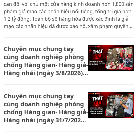
can đối với chủ một cửa hàng kinh doanh hơn 1.800 sản
phẩm giả mạo các nhãn hiệu nổi tiếng, tổng trị giá hơn
1,2 tỷ đồng. Toàn bộ số hàng hóa được xác định là giả
mạo các nhãn hiệu đã được bảo hộ, xâm phạm quyền
sở hữu công nghiệp.
Chuyên mục chung tay
cùng doanh nghiệp phòng
chống Hàng gian- Hàng giả-
Hàng nhái (ngày 3/8/2026):
Công an tìm bị hại vụ hơn
15 tấn yến chưng giả bán
Chuyên mục chung tay
trên mạng
cùng doanh nghiệp phòng
chống Hàng gian- Hàng giả-
Hàng nhái (ngày 31/7/2026):
Hà Nội tăng kiểm tra địa
bàn trọng điểm, quyết liệt