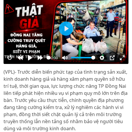
Play
00:00
Restart
Rewind
Play
Forward
Mute
Settings
PIP
Ente
(VPL)- Trước diễn biến phức tạp của tình trạng sản xuất,
10s
10s
full
kinh doanh hàng giả và hàng xâm phạm quyền sở hữu
trí tuệ, thời gian qua, lực lượng chức năng TP Đồng Nai
liên tiếp phát hiện nhiều vụ vi phạm quy mô lớn trên địa
bàn. Trước yêu cầu thực tiễn, chính quyền địa phương
đang tăng cường kiểm tra, xử lý nghiêm các hành vi vi
phạm, đồng thời siết chặt quản lý cả trên môi trường
truyền thống lẫn nền tảng số nhằm bảo vệ người tiêu
dùng và môi trường kinh doanh.