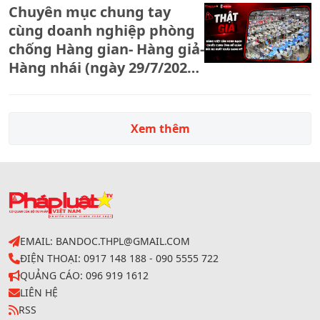
Chuyên mục chung tay
ngăn chặn hàng lậu, hàng
cùng doanh nghiệp phòng
giả
chống Hàng gian- Hàng giả-
Hàng nhái (ngày 29/7/2026):
Hàng Việt cần minh bạch
chuỗi cung ứng để giảm rủi
ro xuất khẩu sang Mỹ
Xem thêm
EMAIL: BANDOC.THPL@GMAIL.COM
ĐIỆN THOẠI: 0917 148 188 - 090 5555 722
QUẢNG CÁO: 096 919 1612
LIÊN HỆ
RSS