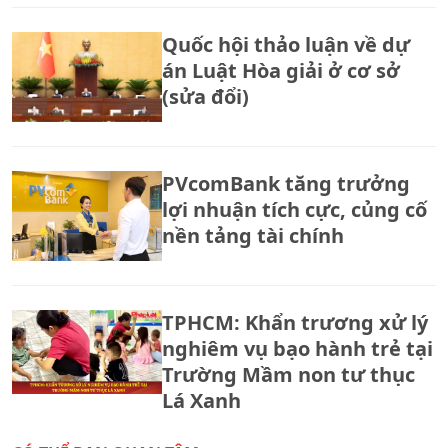
tra bánh Trung thu, xử lý
Quốc hội thảo luận về dự
hàng giả, hàng lậu
án Luật Hòa giải ở cơ sở
(sửa đổi)
PVcomBank tăng trưởng
lợi nhuận tích cực, củng cố
nền tảng tài chính
TPHCM: Khẩn trương xử lý
nghiêm vụ bạo hành trẻ tại
Trường Mầm non tư thục
Lá Xanh