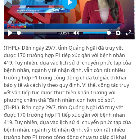
Play
03:51
Play
Mute
Settings
Ente
(THPL)- Đến ngày 29/7, tỉnh Quảng Ngãi đã truy vết
full
được 170 trường hợp F1 tiếp xúc gần với bệnh nhân
419. Tuy nhiên, dựa vào lịch sử di chuyển phức tạp của
bệnh nhân, ngành y tế nhận định, vẫn còn rất nhiều
trường hợp F1 trong cộng đồng chưa tự giác đi khai
báo y tế và cách ly theo quy định. Vì thế, công tác truy
vết vẫn tiếp tục được thực hiện khẩn trương với
phương châm thà “đánh nhầm còn hơn bỏ sót”.
(THPL)- Đến ngày 29/7, tỉnh Quảng Ngãi đã truy vết
được 170 trường hợp F1 tiếp xúc gần với bệnh nhân
419. Tuy nhiên, dựa vào lịch sử di chuyển phức tạp của
bệnh nhân, ngành y tế nhận định, vẫn còn rất nhiều
trường hợp F1 trong cộng đồng chưa tự giác đi khai