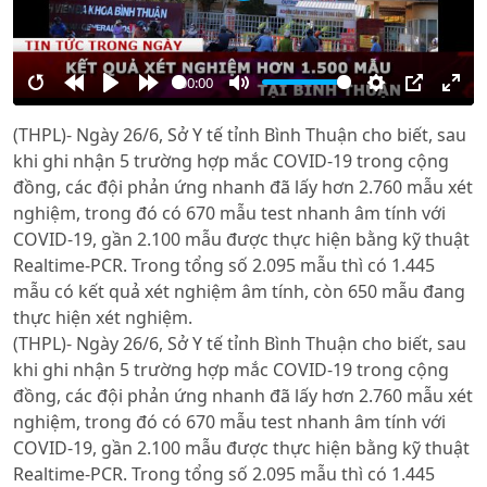
00:00
Restart
Rewind
Play
Forward
Mute
Settings
PIP
Ente
(THPL)- Ngày 26/6, Sở Y tế tỉnh Bình Thuận cho biết, sau
10s
10s
full
khi ghi nhận 5 trường hợp mắc COVID-19 trong cộng
đồng, các đội phản ứng nhanh đã lấy hơn 2.760 mẫu xét
nghiệm, trong đó có 670 mẫu test nhanh âm tính với
COVID-19, gần 2.100 mẫu được thực hiện bằng kỹ thuật
Realtime-PCR. Trong tổng số 2.095 mẫu thì có 1.445
mẫu có kết quả xét nghiệm âm tính, còn 650 mẫu đang
thực hiện xét nghiệm.
(THPL)- Ngày 26/6, Sở Y tế tỉnh Bình Thuận cho biết, sau
khi ghi nhận 5 trường hợp mắc COVID-19 trong cộng
đồng, các đội phản ứng nhanh đã lấy hơn 2.760 mẫu xét
nghiệm, trong đó có 670 mẫu test nhanh âm tính với
COVID-19, gần 2.100 mẫu được thực hiện bằng kỹ thuật
Realtime-PCR. Trong tổng số 2.095 mẫu thì có 1.445