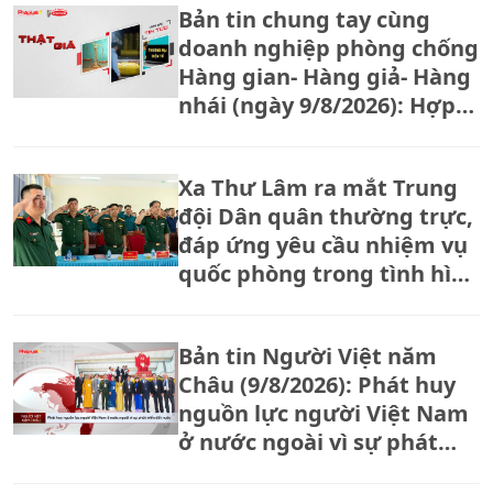
Bản tin chung tay cùng
doanh nghiệp phòng chống
Hàng gian- Hàng giả- Hàng
nhái (ngày 9/8/2026): Hợp
tác xã tăng bảo vệ thương
hiệu trước tình trạng hàng
Xa Thư Lâm ra mắt Trung
giả, hàng nhái
đội Dân quân thường trực,
đáp ứng yêu cầu nhiệm vụ
quốc phòng trong tình hình
mới
Bản tin Người Việt năm
Châu (9/8/2026): Phát huy
nguồn lực người Việt Nam
ở nước ngoài vì sự phát
triển đất nước.