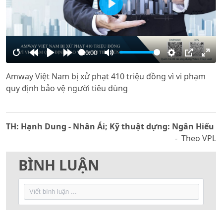
Play
00:00
Restart
Rewind
Play
Forward
Mute
Settings
PIP
Ente
Amway Việt Nam bị xử phạt 410 triệu đồng vì vi phạm
10s
10s
full
quy định bảo vệ người tiêu dùng
TH: Hạnh Dung - Nhân Ái; Kỹ thuật dựng: Ngân Hiếu
- Theo VPL
BÌNH LUẬN