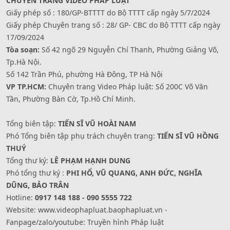
CHUYÊN TRANG VIDEO PHÁP LUẬT
Giấy phép số : 180/GP-BTTTT do Bộ TTTT cấp ngày 5/7/2024
Giấy phép Chuyên trang số : 28/ GP- CBC do Bộ TTTT cấp ngày
17/09/2024
Tòa soạn:
Số 42 ngõ 29 Nguyễn Chí Thanh, Phường Giảng Võ,
Tp.Hà Nội.
Số 142 Trần Phú, phường Hà Đông, TP Hà Nội
VP TP.HCM:
Chuyên trang Video Pháp luật: Số 200C Võ Văn
Tần, Phường Bàn Cờ, Tp.Hồ Chí Minh.
Tổng biên tập:
TIẾN SĨ VŨ HOÀI NAM
Phó Tổng biên tập phụ trách chuyên trang:
TIẾN SĨ VŨ HỒNG
THUÝ
Tổng thư ký:
LÊ PHẠM HẠNH DUNG
Phó tổng thư ký :
PHI HỔ, VŨ QUANG, ANH ĐỨC, NGHĨA
DŨNG, BẢO TRÂN
Hotline:
0917 148 188 - 090 5555 722
Website: www.videophapluat.baophapluat.vn -
Fanpage/zalo/youtube: Truyền hình Pháp luật