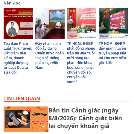
Nên đọc
Tọa đàm Pháp
Đẩy nhanh tiến
TP HCM: BĐBP
TP HCM: BĐBP
Luật Trực Tuyến:
độ xây dựng
phát động phong
đẩy mạnh tuyên
Cắt giảm tiền
Chiến lược hoàn
trào thi đua “Đổi
truyền pháp luật
kiểm, doanh
thiện hệ thống
mới sáng tạo,
tại khu vực biên
nghiệp được gì
pháp luật Việt
phát triển khoa
giới biển
từ Luật Đầu tư
Nam
học, công nghệ,
sửa đổi
chuyển đổi số,
chuyển đổi
xanh”
TIN LIÊN QUAN
Bản tin Cảnh giác (ngày
8/8/2026): Cảnh giác biên
lai chuyển khoản giả