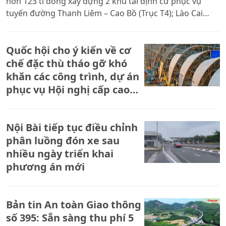
hơn 123 tỉ đồng xây dựng 2 khu tái định cư phục vụ
tuyến đường Thanh Liêm – Cao Bồ (Trục T4); Lào Cai
tăng tốc thi công dự án hạ tầng khu đô thị Tân Lập 260
tỉ đồng; Hải Phòng tăng tốc thi công cầu Nguyễn Trãi
Quốc hội cho ý kiến về cơ
hơn 6.312 tỉ đồng.
chế đặc thù tháo gỡ khó
khăn các công trình, dự án
phục vụ Hội nghị cấp cao
APEC 2027
Nội Bài tiếp tục điều chỉnh
phân luồng đón xe sau
nhiều ngày triển khai
phương án mới
Bản tin An toàn Giao thông
số 395: Sẵn sàng thu phí 5