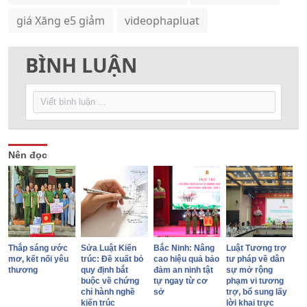
giá Xăng e5 giảm
videophapluat
BÌNH LUẬN
Nên đọc
Thắp sáng ước
Sửa Luật Kiến
Bắc Ninh: Nâng
Luật Tương trợ
mơ, kết nối yêu
trúc: Đề xuất bỏ
cao hiệu quả bảo
tư pháp về dân
thương
quy định bắt
đảm an ninh tật
sự mở rộng
buộc về chứng
tự ngay từ cơ
phạm vi tương
chỉ hành nghề
sở
trợ, bổ sung lấy
kiến trúc
lời khai trực