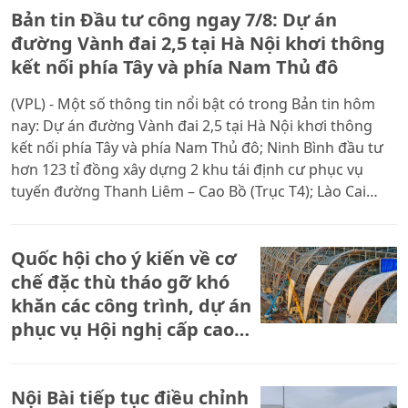
Bản tin Đầu tư công ngay 7/8: Dự án
đường Vành đai 2,5 tại Hà Nội khơi thông
kết nối phía Tây và phía Nam Thủ đô
(VPL) - Một số thông tin nổi bật có trong Bản tin hôm
nay: Dự án đường Vành đai 2,5 tại Hà Nội khơi thông
kết nối phía Tây và phía Nam Thủ đô; Ninh Bình đầu tư
hơn 123 tỉ đồng xây dựng 2 khu tái định cư phục vụ
tuyến đường Thanh Liêm – Cao Bồ (Trục T4); Lào Cai
tăng tốc thi công dự án hạ tầng khu đô thị Tân Lập 260
tỉ đồng; Hải Phòng tăng tốc thi công cầu Nguyễn Trãi
Quốc hội cho ý kiến về cơ
hơn 6.312 tỉ đồng.
chế đặc thù tháo gỡ khó
khăn các công trình, dự án
phục vụ Hội nghị cấp cao
APEC 2027
Nội Bài tiếp tục điều chỉnh