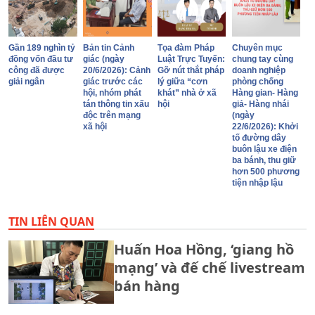
Gần 189 nghìn tỷ
Bản tin Cảnh
Tọa đàm Pháp
Chuyên mục
đồng vốn đầu tư
giác (ngày
Luật Trực Tuyến:
chung tay cùng
công đã được
20/6/2026): Cảnh
Gỡ nút thắt pháp
doanh nghiệp
giải ngân
giác trước các
lý giữa “cơn
phòng chống
hội, nhóm phát
khát” nhà ở xã
Hàng gian- Hàng
tán thông tin xấu
hội
giả- Hàng nhái
độc trên mạng
(ngày
xã hội
22/6/2026): Khởi
tố đường dây
buôn lậu xe điện
ba bánh, thu giữ
hơn 500 phương
tiện nhập lậu
TIN LIÊN QUAN
Huấn Hoa Hồng, ‘giang hồ
mạng’ và đế chế livestream
bán hàng