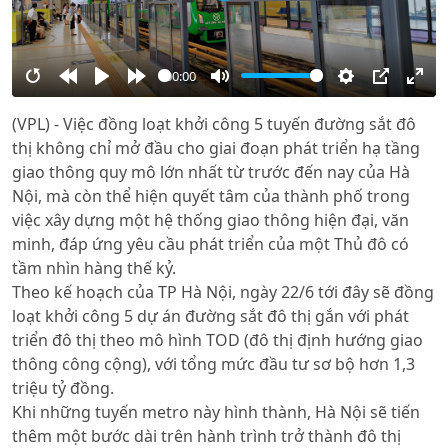
00:00
Restart
Rewind
Play
Forward
Mute
Settings
PIP
Ente
(VPL) - Việc đồng loạt khởi công 5 tuyến đường sắt đô
10s
10s
full
thị không chỉ mở đầu cho giai đoạn phát triển hạ tầng
giao thông quy mô lớn nhất từ trước đến nay của Hà
Nội, mà còn thể hiện quyết tâm của thành phố trong
việc xây dựng một hệ thống giao thông hiện đại, văn
minh, đáp ứng yêu cầu phát triển của một Thủ đô có
tầm nhìn hàng thế kỷ.
Theo kế hoạch của TP Hà Nội, ngày 22/6 tới đây sẽ đồng
loạt khởi công 5 dự án đường sắt đô thị gắn với phát
triển đô thị theo mô hình TOD (đô thị định hướng giao
thông công cộng), với tổng mức đầu tư sơ bộ hơn 1,3
triệu tỷ đồng.
Khi những tuyến metro này hình thành, Hà Nội sẽ tiến
thêm một bước dài trên hành trình trở thành đô thị