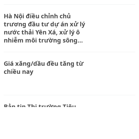
Hà Nội điều chỉnh chủ
trương đầu tư dự án xử lý
nước thải Yên Xá, xử lý ô
nhiễm môi trường sông
Nhuệ
Giá xăng/dầu đều tăng từ
chiều nay
Bản tin Thị trường Tiêu
dùng số 385: Giá cà phê liên
tục biến động, hồ tiêu tăng
mạnh.