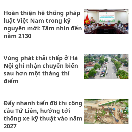
xử phạt; - Va chạm xe đầu kéo và xe máy trên tuyến
Hoàn thiện hệ thống pháp
tránh Vinh, 2 người thương vong.
luật Việt Nam trong kỷ
nguyên mới: Tầm nhìn đến
năm 2130
Vùng phát thải thấp ở Hà
Nội ghi nhận chuyển biến
sau hơn một tháng thí
điểm
Đẩy nhanh tiến độ thi công
cầu Tứ Liên, hướng tới
thông xe kỹ thuật vào năm
2027