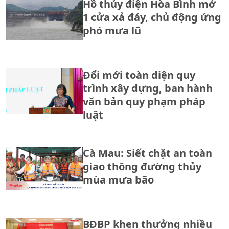
Hồ thủy điện Hòa Bình mở
1 cửa xả đáy, chủ động ứng
phó mưa lũ
Đổi mới toàn diện quy
trình xây dựng, ban hành
văn bản quy phạm pháp
luật
Cà Mau: Siết chặt an toàn
giao thông đường thủy
mùa mưa bão
BĐBP khen thưởng nhiều