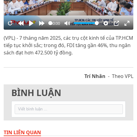
00:00
Restart
Rewind
Play
Forward
Mute
Settings
PIP
Ente
(VPL) - 7 tháng năm 2025, các trụ cột kinh tế của TP.HCM
10s
10s
full
tiếp tục khởi sắc; trong đó, FDI tăng gần 46%, thu ngân
sách đạt hơn 472.500 tỷ đồng.
Trí Nhân
- Theo VPL
BÌNH LUẬN
TIN LIÊN QUAN