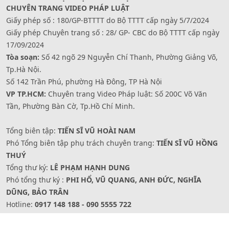
CHUYÊN TRANG VIDEO PHÁP LUẬT
Giấy phép số : 180/GP-BTTTT do Bộ TTTT cấp ngày 5/7/2024
Giấy phép Chuyên trang số : 28/ GP- CBC do Bộ TTTT cấp ngày
17/09/2024
Tòa soạn:
Số 42 ngõ 29 Nguyễn Chí Thanh, Phường Giảng Võ,
Tp.Hà Nội.
Số 142 Trần Phú, phường Hà Đông, TP Hà Nội
VP TP.HCM:
Chuyên trang Video Pháp luật: Số 200C Võ Văn
Tần, Phường Bàn Cờ, Tp.Hồ Chí Minh.
Tổng biên tập:
TIẾN SĨ VŨ HOÀI NAM
Phó Tổng biên tập phụ trách chuyên trang:
TIẾN SĨ VŨ HỒNG
THUÝ
Tổng thư ký:
LÊ PHẠM HẠNH DUNG
Phó tổng thư ký :
PHI HỔ, VŨ QUANG, ANH ĐỨC, NGHĨA
DŨNG, BẢO TRÂN
Hotline:
0917 148 188 - 090 5555 722
Website: www.videophapluat.baophapluat.vn -
Fanpage/zalo/youtube: Truyền hình Pháp luật