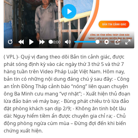
Play
00:00
Restart
Rewind
Play
Forward
Mute
Settings
PIP
Ente
( VPL )- Quý vị đang theo dõi Bản tin cảnh giác, được
10s
10s
full
phát sóng định kỳ vào các ngày thứ 3 thứ 5 và thứ 7
hàng tuần trên Video Pháp Luật Việt Nam. Hôm nay,
bản tin có những nội dung đáng chú ý sau đây: - Công
an tỉnh Đồng Tháp cảnh báo “nóng” liên quan chuyện
ông Ba Minh cưu mang “vợ nhặt”; - Xuất hiện thủ đoạn
lừa đảo bán vé máy bay; - Bùng phát chiêu trò lừa đảo
đặt phòng khách sạn dịp 2/9; - Không ăn tinh bột lâu
dài: Nguy hiểm tiềm ẩn được chuyên gia chỉ ra; - Chủ
động phòng ngừa cúm mùa – Đừng đợi đến khi biến
chứng xuất hiện.