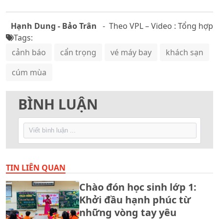
Hạnh Dung - Bảo Trân
- Theo VPL – Video : Tổng hợp
Tags:
cảnh báo
cẩn trọng
vé máy bay
khách sạn
cúm mùa
BÌNH LUẬN
TIN LIÊN QUAN
Chào đón học sinh lớp 1:
Khởi đầu hạnh phúc từ
những vòng tay yêu