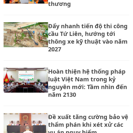
thương
Đẩy nhanh tiến độ thi công
cầu Tứ Liên, hướng tới
thông xe kỹ thuật vào năm
2027
Hoàn thiện hệ thống pháp
luật Việt Nam trong kỷ
nguyên mới: Tầm nhìn đến
năm 2130
Đề xuất tăng cường bảo vệ
thẩm phán khi xét xử các
vụ án nguy hiểm