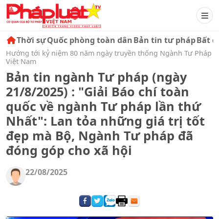
Thời sự
Quốc phòng toàn dân
Bản tin tư pháp
Bất đ
Hướng tới kỷ niệm 80 năm ngày truyền thống Ngành Tư Pháp
Việt Nam
Bản tin ngành Tư pháp (ngày
21/8/2025) : "Giải Báo chí toàn
quốc về ngành Tư pháp lần thứ
Nhất": Lan tỏa những giá trị tốt
đẹp mà Bộ, Ngành Tư pháp đã
đóng góp cho xã hội
22/08/2025