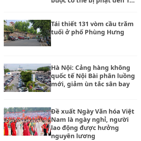
buộc có thể bị phạt đến 150
triệu đồng
Tái thiết 131 vòm cầu trăm
tuổi ở phố Phùng Hưng
Hà Nội: Cảng hàng không
quốc tế Nội Bài phân luồng
mới, giảm ùn tắc sân bay
Đề xuất Ngày Văn hóa Việt
Nam là ngày nghỉ, người
lao động được hưởng
nguyên lương