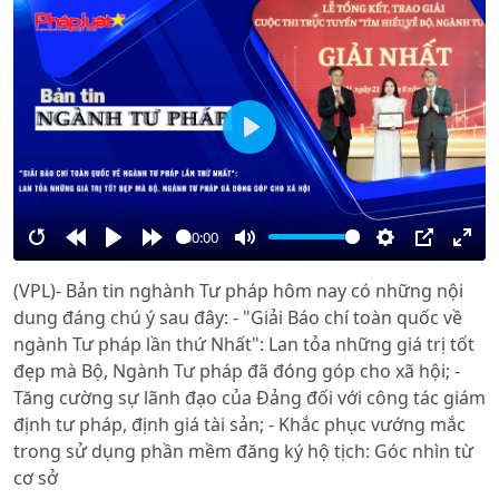
Play
00:00
Restart
Rewind
Play
Forward
Mute
Settings
PIP
Ente
(VPL)- Bản tin nghành Tư pháp hôm nay có những nội
10s
10s
full
dung đáng chú ý sau đây: - "Giải Báo chí toàn quốc về
ngành Tư pháp lần thứ Nhất": Lan tỏa những giá trị tốt
đẹp mà Bộ, Ngành Tư pháp đã đóng góp cho xã hội; -
Tăng cường sự lãnh đạo của Đảng đối với công tác giám
định tư pháp, định giá tài sản; - Khắc phục vướng mắc
trong sử dụng phần mềm đăng ký hộ tịch: Góc nhìn từ
cơ sở