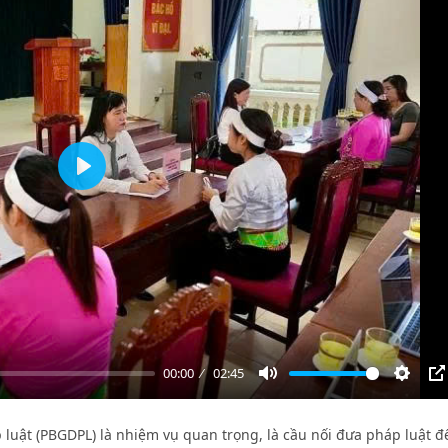
Play
00:00
02:45
Mute
Settin
P
p luật (PBGDPL) là nhiệm vụ quan trọng, là cầu nối đưa pháp luật đ