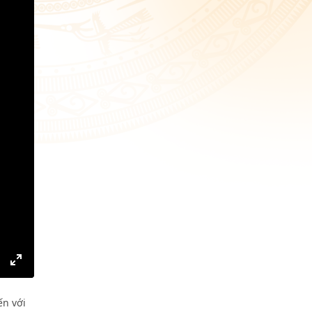
gs
IP
Enter
fullscreen
ến với