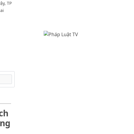
ậy, TP
ai
ch
òng