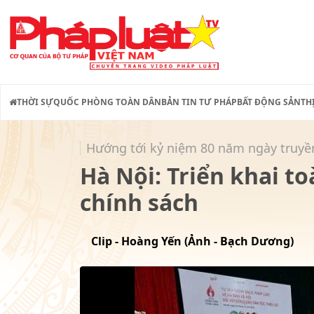
THỜI SỰ
QUỐC PHÒNG TOÀN DÂN
BẢN TIN TƯ PHÁP
BẤT ĐỘNG SẢN
TH
Hướng tới kỷ niệm 80 năm ngày truy
Hà Nội: Triển khai t
chính sách
Clip - Hoàng Yến (Ảnh - Bạch Dương)