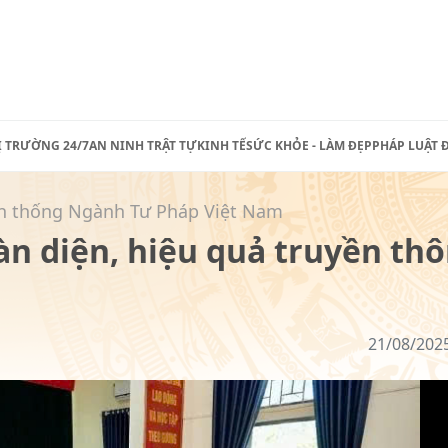
Ị TRƯỜNG 24/7
AN NINH TRẬT TỰ
KINH TẾ
SỨC KHỎE - LÀM ĐẸP
PHÁP LUẬT 
ền thống Ngành Tư Pháp Việt Nam
oàn diện, hiệu quả truyền th
21/08/202