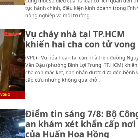
sung một số điều của 10 luật có liên quan đến t
tục hành chính, điều kiện kinh doanh trong lĩnh
nông nghiệp và môi trường.
Vụ cháy nhà tại TP.HCM
khiến hai cha con tử vong
(VPL) - Vụ hỏa hoạn tại căn nhà trên đường Ngu
Văn Đậu (phường Bình Lợi Trung, TP.HCM) khiến
cha con mắc kẹt, nạn nhân được đưa đến bệnh 
cấp cứu nhưng không qua khỏi.
Điểm tin sáng 7/8: Bộ Côn
an khám xét khẩn cấp nơi
của Huấn Hoa Hồng