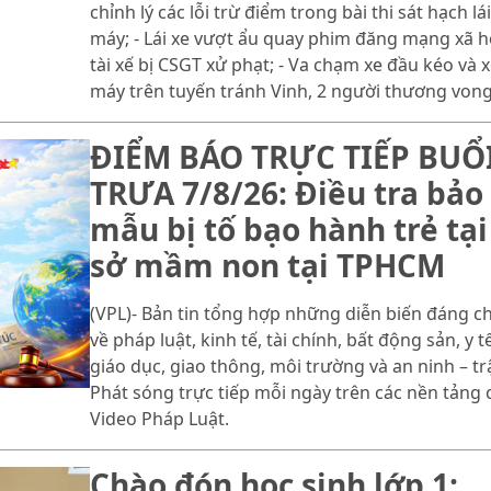
chỉnh lý các lỗi trừ điểm trong bài thi sát hạch lái
máy; - Lái xe vượt ẩu quay phim đăng mạng xã hộ
tài xế bị CSGT xử phạt; - Va chạm xe đầu kéo và 
máy trên tuyến tránh Vinh, 2 người thương vong
ĐIỂM BÁO TRỰC TIẾP BUỔ
TRƯA 7/8/26: Điều tra bảo
mẫu bị tố bạo hành trẻ tại
sở mầm non tại TPHCM
(VPL)- Bản tin tổng hợp những diễn biến đáng c
về pháp luật, kinh tế, tài chính, bất động sản, y tế
giáo dục, giao thông, môi trường và an ninh – trậ
Phát sóng trực tiếp mỗi ngày trên các nền tảng 
Video Pháp Luật.
Chào đón học sinh lớp 1: