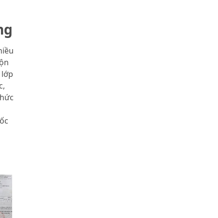
ng
hiều
rộn
 lớp
c,
chức
mốc