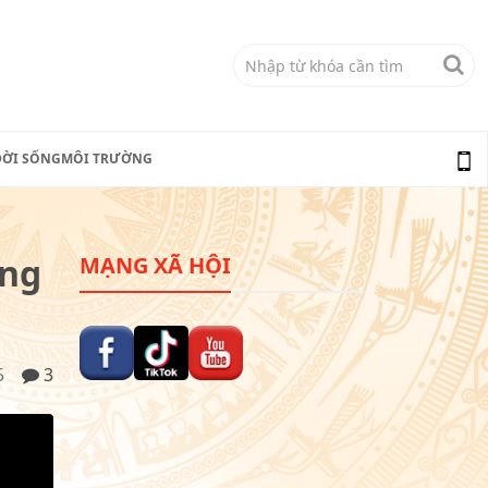
ĐỜI SỐNG
MÔI TRƯỜNG
ông
MẠNG XÃ HỘI
5
3