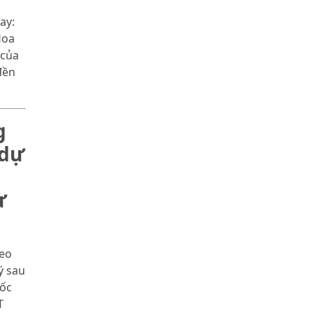
nhãn hiệu
ay:
nổi tiếng
Hoa
 của
đền
g
 dự
ừ
deo
ý sau
tốc
T