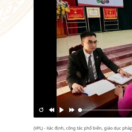
Restart
Rewind
Play
Forward
10s
10s
(VPL) - Xác định, công tác phổ biến, giáo dục phá