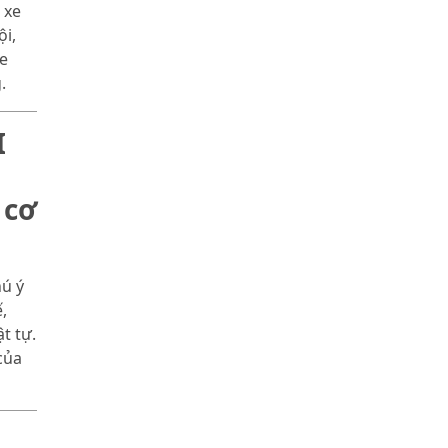
 xe
i,
xe
.
I
 cơ
hú ý
,
t tự.
của