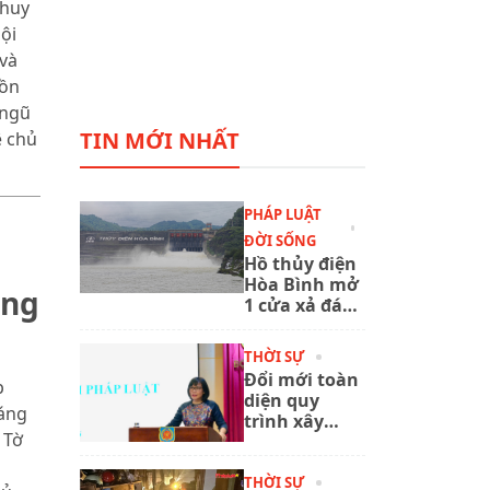
 huy
ội
và
Đồn
 ngũ
TIN MỚI NHẤT
ệ chủ
PHÁP LUẬT
ĐỜI SỐNG
Hồ thủy điện
Hòa Bình mở
áng
1 cửa xả đáy,
chủ động
ứng phó mưa
THỜI SỰ
lũ
Đổi mới toàn
p
diện quy
sáng
trình xây
 Tờ
dựng, ban
hành văn
bản quy
THỜI SỰ