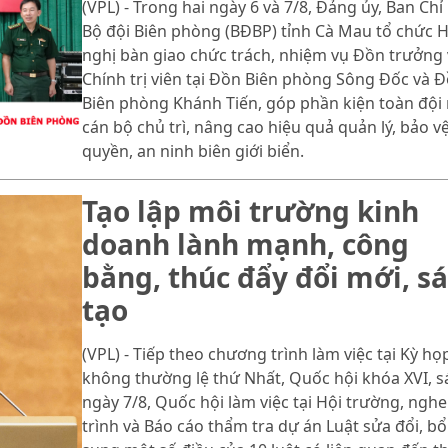
(VPL) - Trong hai ngày 6 và 7/8, Đảng ủy, Ban Chỉ
Bộ đội Biên phòng (BĐBP) tỉnh Cà Mau tổ chức H
nghị bàn giao chức trách, nhiệm vụ Đồn trưởng 
Chính trị viên tại Đồn Biên phòng Sông Đốc và 
Biên phòng Khánh Tiến, góp phần kiện toàn đội
cán bộ chủ trì, nâng cao hiệu quả quản lý, bảo v
quyền, an ninh biên giới biển.
Tạo lập môi trường kinh
doanh lành mạnh, công
bằng, thúc đẩy đổi mới, s
tạo
(VPL) - Tiếp theo chương trình làm việc tại Kỳ họ
không thường lệ thứ Nhất, Quốc hội khóa XVI, 
ngày 7/8, Quốc hội làm việc tại Hội trường, nghe
trình và Báo cáo thẩm tra dự án Luật sửa đổi, bổ