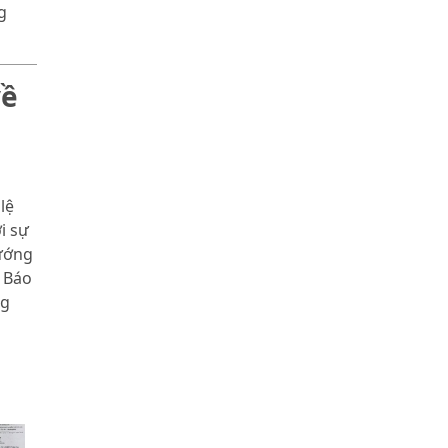
g
về
lệ
i sự
ướng
 Báo
ng