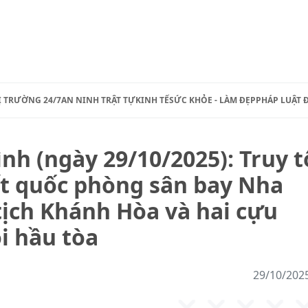
Ị TRƯỜNG 24/7
AN NINH TRẬT TỰ
KINH TẾ
SỨC KHỎE - LÀM ĐẸP
PHÁP LUẬT 
nh (ngày 29/10/2025): Truy t
ất quốc phòng sân bay Nha
tịch Khánh Hòa và hai cựu
i hầu tòa
29/10/202