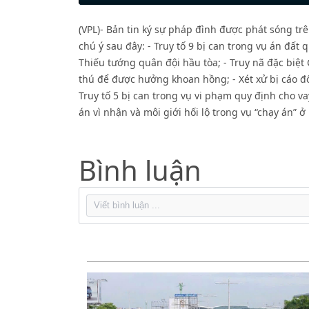
Restart
Rewind
Play
Forward
10s
10s
(VPL)- Bản tin ký sự pháp đình được phát sóng t
chú ý sau đây: - Truy tố 9 bị can trong vụ án đấ
Thiếu tướng quân đội hầu tòa; - Truy nã đặc biệ
thú để được hưởng khoan hồng; - Xét xử bị cáo 
Truy tố 5 bị can trong vụ vi phạm quy định cho vay
án vì nhận và môi giới hối lộ trong vụ “chạy án” ở
Bình luận