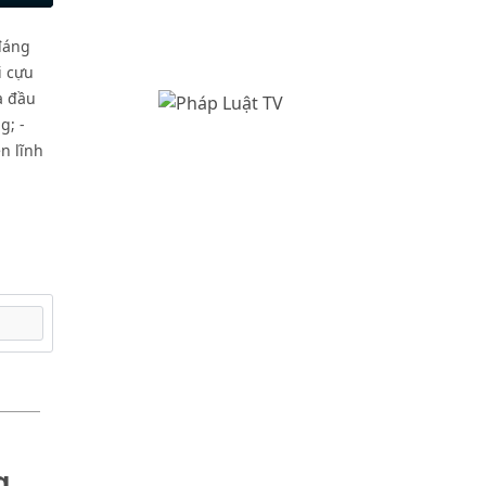
gs
IP
Enter
fullscreen
 đáng
i cựu
a đầu
g; -
ên lĩnh
g