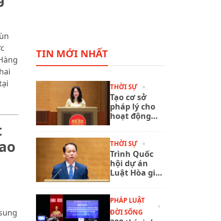
 ùn
ực
TIN MỚI NHẤT
 Hàng
hai
tại
THỜI SỰ
Tạo cơ sở
pháp lý cho
hoạt động
xuất bản
t
phát triển
lao
trong giai
THỜI SỰ
đoạn mới
Trình Quốc
hội dự án
Luật Hòa giải
ở cơ sở (sửa
đổi)
PHÁP LUẬT
 sung
ĐỜI SỐNG