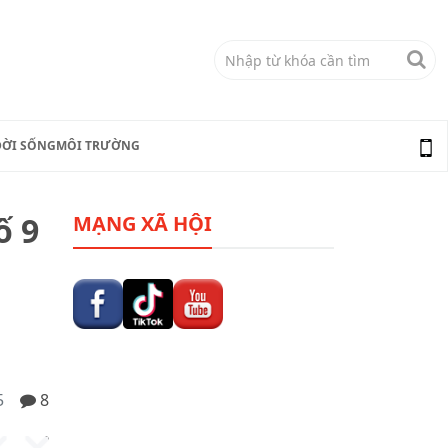
ĐỜI SỐNG
MÔI TRƯỜNG
ố 9
MẠNG XÃ HỘI
5
8