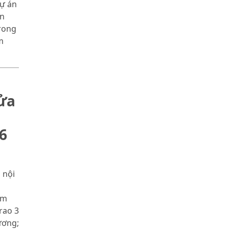
dự án
ễn
rong
m
sửa
6
 nội
óm
rao 3
ương;