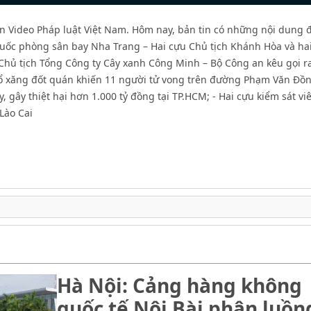
Mute
Settin
P
rên Video Pháp luật Việt Nam. Hôm nay, bản tin có những nội dung
t quốc phòng sân bay Nha Trang – Hai cựu Chủ tịch Khánh Hòa và ha
t Chủ tịch Tổng Công ty Cây xanh Công Minh – Bộ Công an kêu gọi r
đổ xăng đốt quán khiến 11 người tử vong trên đường Phạm Văn Đồn
, gây thiệt hại hơn 1.000 tỷ đồng tại TP.HCM; - Hai cựu kiểm sát vi
 Lào Cai
Hà Nội: Cảng hàng không
quốc tế Nội Bài phân luồn