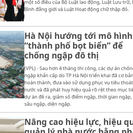
một số điều của Bộ Luật lao động, Luật Lưu trữ, 
Bình đẳng giới và Luật Hoạt động chữ thập đỏ.
Hà Nội hướng tới mô hình
“thành phố bọt biển” để
chống ngập đô thị
(VPL) - Sau hơn 4 tháng thi công, các dự án chốn
ngập khẩn cấp do TP Hà Nội triển khai đã cơ bả
hoàn thành, đưa vào sử dụng phục vụ tiêu thoát
nước và đã phát huy hiệu quả rõ rệt theo mục ti
dự án đề ra, giảm số điểm ngập, thời gian ngập,
sâu ngập, diện ngập.
Nâng cao hiệu lực, hiệu q
quản lý nhà nước bằng p