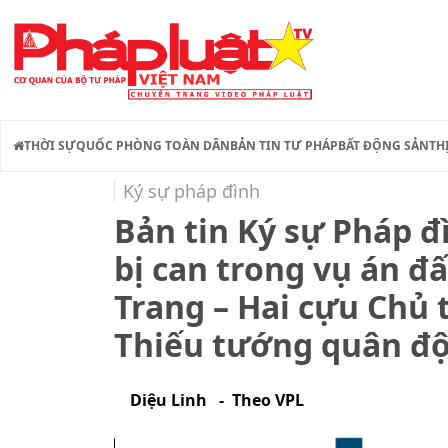
THỜI SỰ
QUỐC PHÒNG TOÀN DÂN
BẢN TIN TƯ PHÁP
BẤT ĐỘNG SẢN
TH
Ký sự pháp đình
Bản tin Ký sự Pháp đì
bị can trong vụ án đ
Trang – Hai cựu Chủ 
Thiếu tướng quân độ
Diệu Linh - Theo VPL