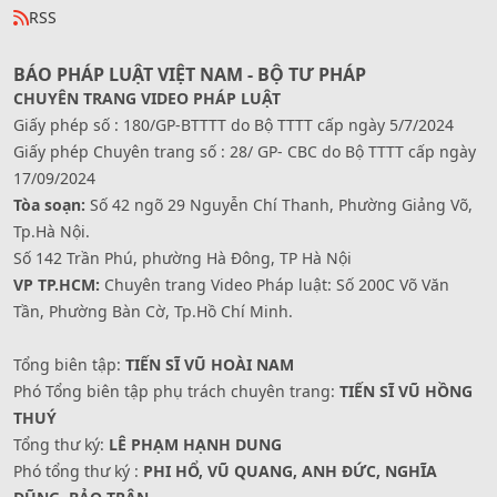
RSS
BÁO PHÁP LUẬT VIỆT NAM - BỘ TƯ PHÁP
CHUYÊN TRANG VIDEO PHÁP LUẬT
Giấy phép số : 180/GP-BTTTT do Bộ TTTT cấp ngày 5/7/2024
Giấy phép Chuyên trang số : 28/ GP- CBC do Bộ TTTT cấp ngày
17/09/2024
Tòa soạn:
Số 42 ngõ 29 Nguyễn Chí Thanh, Phường Giảng Võ,
Tp.Hà Nội.
Số 142 Trần Phú, phường Hà Đông, TP Hà Nội
VP TP.HCM:
Chuyên trang Video Pháp luật: Số 200C Võ Văn
Tần, Phường Bàn Cờ, Tp.Hồ Chí Minh.
Tổng biên tập:
TIẾN SĨ VŨ HOÀI NAM
Phó Tổng biên tập phụ trách chuyên trang:
TIẾN SĨ VŨ HỒNG
THUÝ
Tổng thư ký:
LÊ PHẠM HẠNH DUNG
Phó tổng thư ký :
PHI HỔ, VŨ QUANG, ANH ĐỨC, NGHĨA