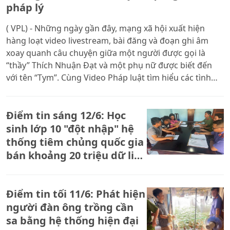
pháp lý
( VPL) - Những ngày gần đây, mạng xã hội xuất hiện
hàng loạt video livestream, bài đăng và đoạn ghi âm
xoay quanh câu chuyện giữa một người được gọi là
“thầy” Thích Nhuận Đạt và một phụ nữ được biết đến
với tên “Tym”. Cùng Video Pháp luật tìm hiểu các tình
huống pháp lý xoay quanh câu chuyện này.
Điểm tin sáng 12/6: Học
sinh lớp 10 "đột nhập" hệ
thống tiêm chủng quốc gia
bán khoảng 20 triệu dữ liệu
cá nhân
Điểm tin tối 11/6: Phát hiện
người đàn ông trồng cần
sa bằng hệ thống hiện đại