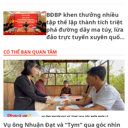
BĐBP khen thưởng nhiều
tập thể lập thành tích triệt
phá đường dây ma túy, lừa
đảo trực tuyến xuyên quốc
gia.
CÓ THỂ BẠN QUAN TÂM
Vụ ông Nhuận Đạt và “Tym” qua góc nhìn